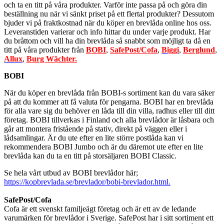
och ta en titt på våra produkter. Varför inte passa på och göra din
beställning nu när vi sänkt priset på ett flertal produkter? Dessutom
bjuder vi på fraktkostnad när du köper en brevlåda online hos oss.
Leveranstiden varierar och info hittar du under varje produkt. Har
du bråttom och vill ha din brevlåda så snabbt som möjligt ta då en
titt på våra produkter från
BOBI
,
SafePost/Cofa
,
Biggi
,
Berglund
,
Allux
,
Burg Wächter.
BOBI
När du köper en brevlåda från BOBI-s sortiment kan du vara säker
på att du kommer att få valuta för pengarna. BOBI har en brevlåda
för alla vare sig du behöver en låda till din villa, radhus eller till ditt
företag. BOBI tillverkas i Finland och alla brevlådor är låsbara och
går att montera fristående på stativ, direkt på väggen eller i
lådsamlingar. Är du ute efter en lite större postlåda kan vi
rekommendera BOBI Jumbo och är du däremot ute efter en lite
brevlåda kan du ta en titt på storsäljaren BOBI Classic.
Se hela vårt utbud av BOBI brevlådor här;
https://kopbrevlada.se/brevlador/bobi-brevlador.html
.
SafePost/Cofa
Cofa är ett svenskt familjeägt företag och är ett av de ledande
varumärken för brevlådor i Sverige. SafePost har i sitt sortiment ett