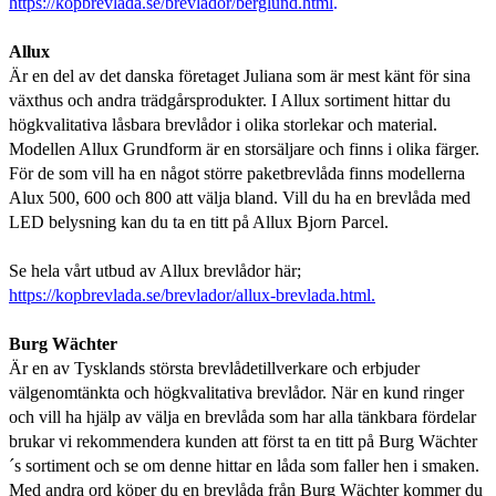
https://kopbrevlada.se/brevlador/berglund.html
.
Allux
Är en del av det danska företaget Juliana som är mest känt för sina
växthus och andra trädgårsprodukter. I Allux sortiment hittar du
högkvalitativa låsbara brevlådor i olika storlekar och material.
Modellen Allux Grundform är en storsäljare och finns i olika färger.
För de som vill ha en något större paketbrevlåda finns modellerna
Alux 500, 600 och 800 att välja bland. Vill du ha en brevlåda med
LED belysning kan du ta en titt på Allux Bjorn Parcel.
Se hela vårt utbud av Allux brevlådor här;
https://kopbrevlada.se/brevlador/allux-brevlada.html
.
Burg Wächter
Är en av Tysklands största brevlådetillverkare och erbjuder
välgenomtänkta och högkvalitativa brevlådor. När en kund ringer
och vill ha hjälp av välja en brevlåda som har alla tänkbara fördelar
brukar vi rekommendera kunden att först ta en titt på Burg Wächter
´s sortiment och se om denne hittar en låda som faller hen i smaken.
Med andra ord köper du en brevlåda från Burg Wächter kommer du