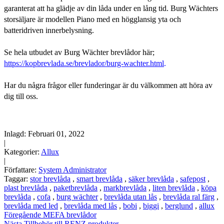
garanterat att ha glädje av din låda under en lång tid. Burg Wächters
storsäljare är modellen Piano med en högglansig yta och
batteridriven innerbelysning.
Se hela utbudet av Burg Wächter brevlådor här;
https://kopbrevlada.se/brevlador/burg-wachter.html
.
Har du några frågor eller funderingar är du välkommen att höra av
dig till oss.
Inlagd:
Februari 01, 2022
|
Kategorier:
Allux
|
Författare:
System Administrator
Taggar:
stor brevlåda
,
smart brevlåda
,
säker brevlåda
,
safepost
,
plast brevlåda
,
paketbrevlåda
,
markbrevlåda
,
liten brevlåda
,
köpa
brevlåda
,
cofa
,
burg wächter
,
brevlåda utan lås
,
brevlåda ral färg
,
brevlåda med led
,
brevlåda med lås
,
bobi
,
biggi
,
berglund
,
allux
Föregående
MEFA brevlådor
Nästa
Tillbehör till RENZ produkter