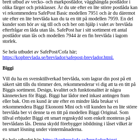
brett utbud av vecko- och markpostlådor, vägghängda postlådor i
olika färger och prisklasser. Är du ute efter en lite större postlåda kan
vi rekommendera SafePost Basic modellen 7951 och är du däremot
ute efter en lite brevlåda kan du ta en titt på modellen 7959. En del
kunder som hör av sig till och och ber om hjälp i valet av brevlåda
efterfrågar en låda utan lås. SafePost har i sitt sortiment ett antal
postlådor utan lås och modellen 7944 är en fin brevlåda i lagom
storlek.
Se hela utbudet av SafePost/Cofa här;
https://kopbrevlada.se/brevlador/safepost-brevlador.html.
Biggi
Vill du ha en svensktillverkad brevlåda, som lagrar din post på ett
säkert sätt tills du tömmer den, rekommenderar vi dig att ta en titt på
Biggis sortiment. Design, kvalitet och funktionalitet är några
kännetecken för Biggi. Biggi har lådor med inkast antingen fram
eller bak. Om en kund är ute efter en mindre låda brukar vi
rekommendera Biggi Ekonomi Mini och vill kunden ha en lite större
brevlåda ber vi denne ta en titt på modellen Biggi Original. Som
tillval erbjuder Biggi ett smart regnskydd som enkelt monteras på
brevlådans lås. Denna skydd förebygger isbildning i låset vilket är
en smart lösning under vintermånaderna.
Se hela utbudet här;
https://kopbrevlada.se/brevlador/biggi-