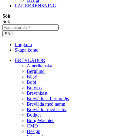
Övrigt
LAGERRENSNING
Sök
Sök
Sök
Logga in
Skapa konto
BREVLÅDOR
Amerikanska
Berglund
Biggi
Bobi
Bravios
Brevinkast
Brevlådor - flerfamiljs
Brevlåda med namn
Brevlådor med stativ
Budget
Burg Wächter
CMD
Design