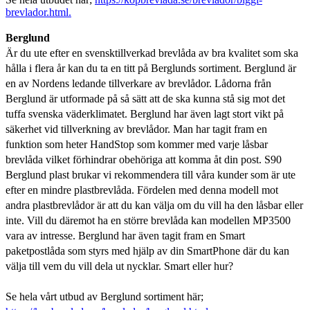
brevlador.html.
Berglund
Är du ute efter en svensktillverkad brevlåda av bra kvalitet som ska
hålla i flera år kan du ta en titt på Berglunds sortiment. Berglund är
en av Nordens ledande tillverkare av brevlådor. Lådorna från
Berglund är utformade på så sätt att de ska kunna stå sig mot det
tuffa svenska väderklimatet. Berglund har även lagt stort vikt på
säkerhet vid tillverkning av brevlådor. Man har tagit fram en
funktion som heter HandStop som kommer med varje låsbar
brevlåda vilket förhindrar obehöriga att komma åt din post. S90
Berglund plast brukar vi rekommendera till våra kunder som är ute
efter en mindre plastbrevlåda. Fördelen med denna modell mot
andra plastbrevlådor är att du kan välja om du vill ha den låsbar eller
inte. Vill du däremot ha en större brevlåda kan modellen MP3500
vara av intresse. Berglund har även tagit fram en Smart
paketpostlåda som styrs med hjälp av din SmartPhone där du kan
välja till vem du vill dela ut nycklar. Smart eller hur?
Se hela vårt utbud av Berglund sortiment här;