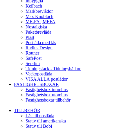
Inbyggda
Keilbach
Markbrevlådor
Max Knobloch
ME-FA | MEFA
Nostalgiska
Paketbrevlåda
Plast
Postlåda med lås
Radius Design
Rottner
SafePost
Serafini
Tidningsfack - Tidningshållare
Veckopostlåda
VISA ALLA postlådor
FASTIGHETSBOXAR
Fastighetsbox inomhus
Fastighetsbox utomhus
Fastighetsboxar tillbehör
TILLBEHÖR
Lås till postlåda
Stativ till amerikanska
Stativ till Bobi