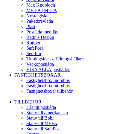
Max Knobloch
ME-FA | MEFA
Nostalgiska
Paketbrevlåda
Plast
Postlåda med lås
Radius Design
Rottner
SafePost
Serafini
Tidningsfack - Tidningshållare
Veckopostlåda
VISA ALLA postlådor
FASTIGHETSBOXAR
Fastighetsbox inomhus
Fastighetsbox utomhus
Fastighetsboxar tillbehör
TILLBEHÖR
Lås till postlåda
Stativ till amerikanska
Stativ till Bobi
Stativ till MEFA
Stativ till SafePost