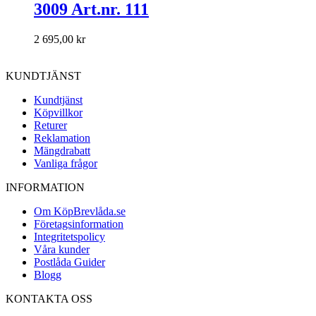
3009 Art.nr. 111
2 695,00 kr
KUNDTJÄNST
Kundtjänst
Köpvillkor
Returer
Reklamation
Mängdrabatt
Vanliga frågor
INFORMATION
Om KöpBrevlåda.se
Företagsinformation
Integritetspolicy
Våra kunder
Postlåda Guider
Blogg
KONTAKTA OSS