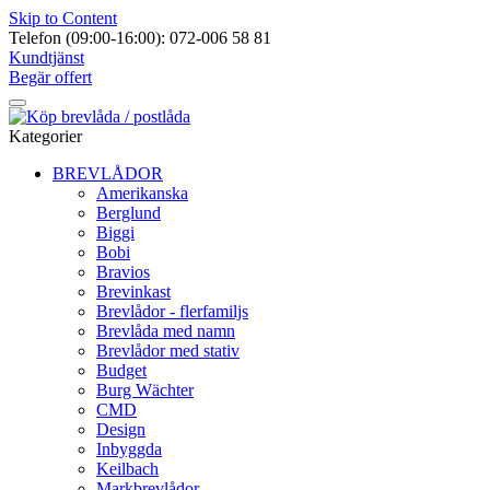
Skip to Content
Telefon (09:00-16:00): 072-006 58 81
Kundtjänst
Begär offert
Kategorier
BREVLÅDOR
Amerikanska
Berglund
Biggi
Bobi
Bravios
Brevinkast
Brevlådor - flerfamiljs
Brevlåda med namn
Brevlådor med stativ
Budget
Burg Wächter
CMD
Design
Inbyggda
Keilbach
Markbrevlådor