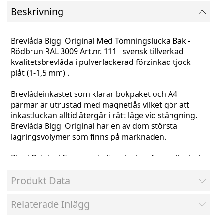
Beskrivning
Brevlåda Biggi Original Med Tömningslucka Bak
-
Rödbrun RAL 3009 Art.nr. 111 svensk tillverkad
kvalitetsbrevlåda i pulverlackerad förzinkad tjock
plåt (1-1,5 mm) .
Brevlådeinkastet som klarar bokpaket och A4
pärmar är utrustad med magnetlås vilket gör att
inkastluckan alltid återgår i rätt läge vid stängning.
Brevlåda Biggi Original har en av dom största
lagringsvolymer som finns på marknaden.
Biggi Original finns med uttagsluckan fram eller bak
(olika art. nr).
Produkt Data
Brevlådans volym är flexibel (från 45 - 90 liter) genom
att botten höjs eller sänks.
Relaterade Inlägg