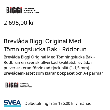
Skip
to
the
2 695,00 kr
beginning
of
the
Brevlåda Biggi Original Med
images
gallery
Tömningslucka Bak - Rödbrun
Brevlåda Biggi Original Med Tömningslucka Bak -
Rödbrun en svensk tillverkad kvalitetsbrevlåda i
pulverlackerad förzinkad tjock plåt (1-1,5 mm) .
Brevlådeinkastet som klarar bokpaket och A4 pärmar.
Delbetalning från
186,00 kr
/ månad