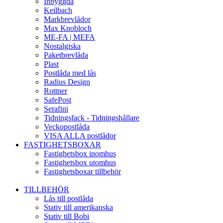
Inbyggda
Keilbach
Markbrevlådor
Max Knobloch
ME-FA | MEFA
Nostalgiska
Paketbrevlåda
Plast
Postlåda med lås
Radius Design
Rottner
SafePost
Serafini
Tidningsfack - Tidningshållare
Veckopostlåda
VISA ALLA postlådor
FASTIGHETSBOXAR
Fastighetsbox inomhus
Fastighetsbox utomhus
Fastighetsboxar tillbehör
TILLBEHÖR
Lås till postlåda
Stativ till amerikanska
Stativ till Bobi