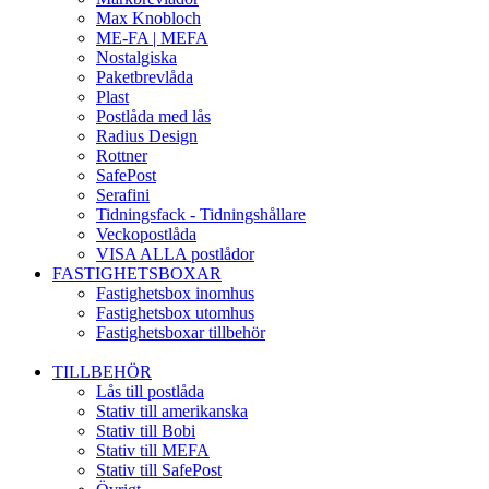
Max Knobloch
ME-FA | MEFA
Nostalgiska
Paketbrevlåda
Plast
Postlåda med lås
Radius Design
Rottner
SafePost
Serafini
Tidningsfack - Tidningshållare
Veckopostlåda
VISA ALLA postlådor
FASTIGHETSBOXAR
Fastighetsbox inomhus
Fastighetsbox utomhus
Fastighetsboxar tillbehör
TILLBEHÖR
Lås till postlåda
Stativ till amerikanska
Stativ till Bobi
Stativ till MEFA
Stativ till SafePost