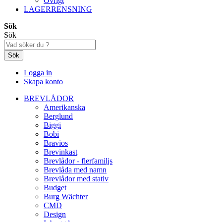
Övrigt
LAGERRENSNING
Sök
Sök
Sök
Logga in
Skapa konto
BREVLÅDOR
Amerikanska
Berglund
Biggi
Bobi
Bravios
Brevinkast
Brevlådor - flerfamiljs
Brevlåda med namn
Brevlådor med stativ
Budget
Burg Wächter
CMD
Design