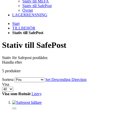
Stativ till MEFA
Stativ till SafePost
Övrigt
LAGERRENSNING
Start
TILLBEHÖR
Stativ till SafePost
Stativ till SafePost
Stativ för Safepost postlådor.
Handla efter
5
produkter
Sortera
Set Descending Direction
Visa
Visa som
Rutnät
Listvy