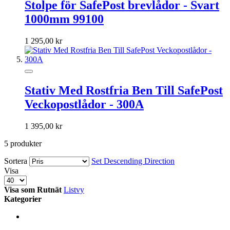
Stolpe för SafePost brevlådor - Svart
1000mm 99100
1 295,00 kr
Stativ Med Rostfria Ben Till SafePost
Veckopostlådor - 300A
1 395,00 kr
5
produkter
Sortera
Set Descending Direction
Visa
Visa som
Rutnät
Listvy
Kategorier