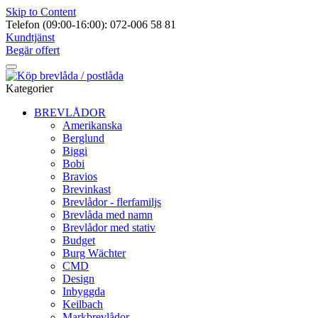
Skip to Content
Telefon (09:00-16:00): 072-006 58 81
Kundtjänst
Begär offert
Kategorier
BREVLÅDOR
Amerikanska
Berglund
Biggi
Bobi
Bravios
Brevinkast
Brevlådor - flerfamiljs
Brevlåda med namn
Brevlådor med stativ
Budget
Burg Wächter
CMD
Design
Inbyggda
Keilbach
Markbrevlådor