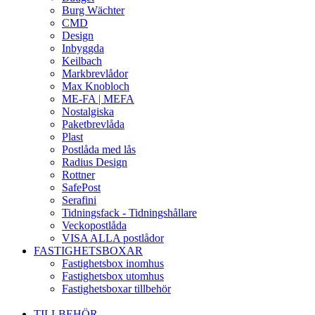
Burg Wächter
CMD
Design
Inbyggda
Keilbach
Markbrevlådor
Max Knobloch
ME-FA | MEFA
Nostalgiska
Paketbrevlåda
Plast
Postlåda med lås
Radius Design
Rottner
SafePost
Serafini
Tidningsfack - Tidningshållare
Veckopostlåda
VISA ALLA postlådor
FASTIGHETSBOXAR
Fastighetsbox inomhus
Fastighetsbox utomhus
Fastighetsboxar tillbehör
TILLBEHÖR