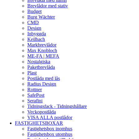
Brevlåda med namn
Brevlådor med stativ
Budget
Burg Wächter
CMD
Design
Inbyggda
Keilbach
Markbrevlådor
Max Knobloch
ME-FA | MEFA
Nostalgiska
Paketbrevlåda
Plast
Postlåda med lås
Radius Design
Rottner
SafePost
Serafini
Tidningsfack - Tidningshållare
Veckopostlåda
VISA ALLA postlådor
FASTIGHETSBOXAR
Fastighetsbox inomhus
Fastighetsbox utomhus