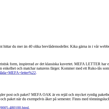
hittar du mer än 40 olika brevlådemodeller. Kika gärna in i vår webbuti
tisk form, inspirerad av det klassiska kuvertet. MEFA LETTER har ett 
sin enkelhet och matchar naturens färger. Kommer med ett Ruko-lås so
revlåda+MEFA+letter%22
.
gder post och paket? MEFA OAK är en rejäl och mycket rymlig paketbr
rev och paket när du exempelvis åker på semester. Finns med tömningsluc
l-9005-480100.html.