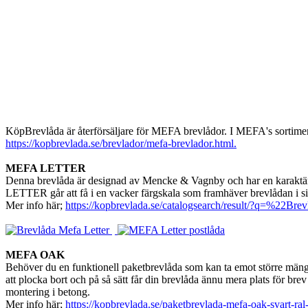
KöpBrevlåda är återförsäljare för MEFA brevlådor. I MEFA's sortiment 
https://kopbrevlada.se/brevlador/mefa-brevlador.html.
MEFA LETTER
Denna brevlåda är designad av Mencke & Vagnby och har en karaktäris
LETTER går att få i en vacker färgskala som framhäver brevlådan i 
Mer info här;
https://kopbrevlada.se/catalogsearch/result/?q=%22B
MEFA OAK
Behöver du en funktionell paketbrevlåda som kan ta emot större män
att plocka bort och på så sätt får din brevlåda ännu mera plats för b
montering i betong.
Mer info här;
https://kopbrevlada.se/paketbrevlada-mefa-oak-svart-ra