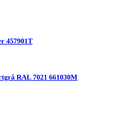
er 457901T
artgrå RAL 7021 661030M