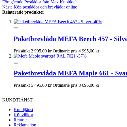
Föregående
Postlådor från Max Knobloch
Nästa
Köp postlådor och brevlådor online
Relaterade produkter
-40%
Paketbrevlåda MEFA Beech 457 - Silv
Prissänkt
2 995,00 kr
Ordinarie pris
4 995,00 kr
-37%
Paketbrevlåda MEFA Maple 661 - Sv
Prissänkt
5 495,00 kr
Ordinarie pris
8 695,00 kr
KUNDTJÄNST
Kundtjänst
Köpvillkor
Returer
Reklamation