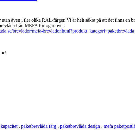
tan även i fler olika RAL-färger. Vi är helt säkra på att det finns en br
tbrevlåda från MEFA förfogar över.
lada.se/brevlador/mefa-brevlador.html?produkt_kategori=paketbrevlada
or!
 kapacitet
,
paketbrevlåda färg
,
paketbrevlåda design
,
mefa paketpostl