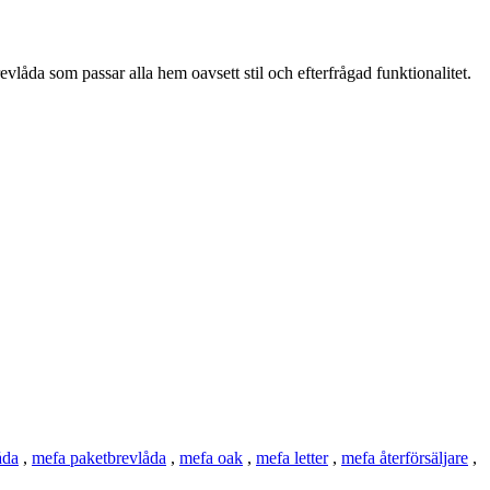
evlåda som passar alla hem oavsett stil och efterfrågad funktionalitet.
åda
,
mefa paketbrevlåda
,
mefa oak
,
mefa letter
,
mefa återförsäljare
,