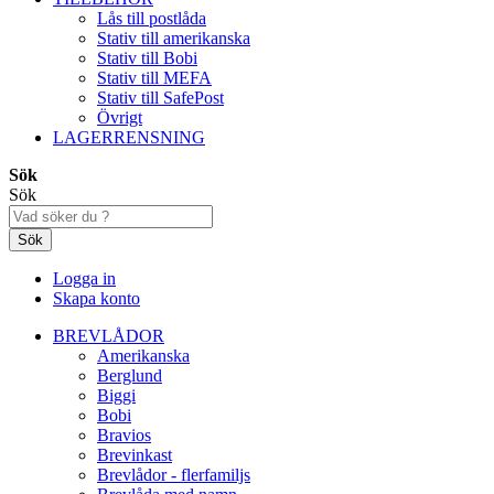
Lås till postlåda
Stativ till amerikanska
Stativ till Bobi
Stativ till MEFA
Stativ till SafePost
Övrigt
LAGERRENSNING
Sök
Sök
Sök
Logga in
Skapa konto
BREVLÅDOR
Amerikanska
Berglund
Biggi
Bobi
Bravios
Brevinkast
Brevlådor - flerfamiljs