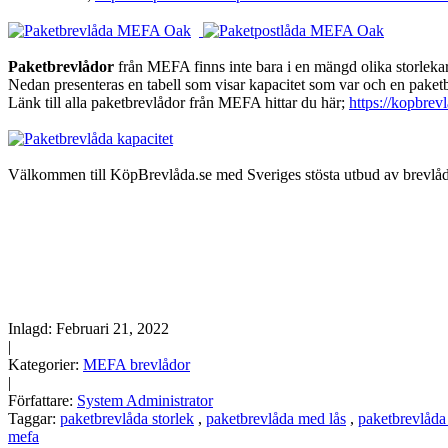
Paketbrevlådor
från MEFA finns inte bara i en mängd olika storlekar u
Nedan presenteras en tabell som visar kapacitet som var och en pake
Länk till alla paketbrevlådor från MEFA hittar du här;
https://kopbrev
Välkommen till KöpBrevlåda.se med Sveriges stösta utbud av brevlåd
Inlagd:
Februari 21, 2022
|
Kategorier:
MEFA brevlådor
|
Författare:
System Administrator
Taggar:
paketbrevlåda storlek
,
paketbrevlåda med lås
,
paketbrevlåda
mefa