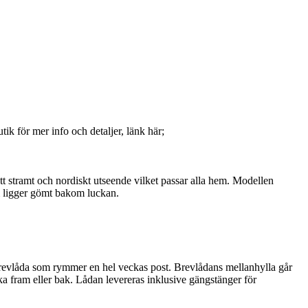
k för mer info och detaljer, länk här;
stramt och nordiskt utseende vilket passar alla hem. Modellen
m ligger gömt bakom luckan.
evlåda som rymmer en hel veckas post. Brevlådans mellanhylla går
ka fram eller bak. Lådan levereras inklusive gängstänger för