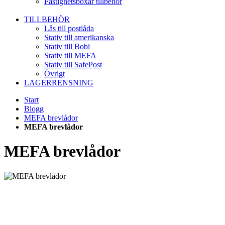
Fastighetsboxar tillbehör
TILLBEHÖR
Lås till postlåda
Stativ till amerikanska
Stativ till Bobi
Stativ till MEFA
Stativ till SafePost
Övrigt
LAGERRENSNING
Start
Blogg
MEFA brevlådor
MEFA brevlådor
MEFA brevlådor