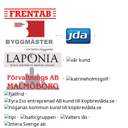
- -
-
-
-
-
-
-
-
-
-