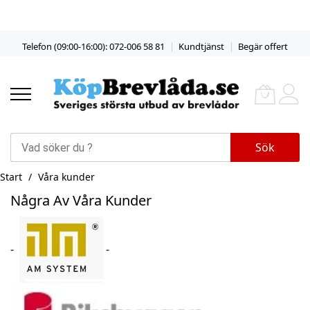
Skip
Telefon (09:00-16:00): 072-006 58 81
Kundtjänst
Begär offert
to
Content
Sök
Start
Våra kunder
Några Av Våra Kunder
-
-