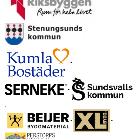
-
-
-
-
-
-