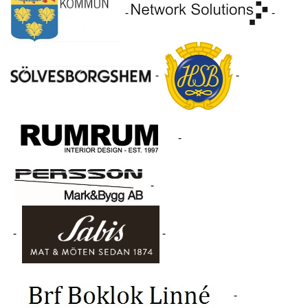
-
-
-
-
-
-
-
-
-