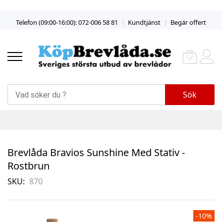
Skip
Telefon (09:00-16:00): 072-006 58 81
Kundtjänst
Begär offert
to
Content
Sök
Brevlåda Bravios Sunshine Med Stativ -
Rostbrun
SKU
870
Skip
-10%