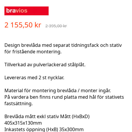
Skip
to
the
2 155,50 kr
2 395,00 kr
beginning
of
the
Design brevlåda med separat tidningsfack och stativ
images
för fristående montering.
gallery
Tillverkad av pulverlackerad stålplåt.
Levereras med 2 st nycklar.
Material för montering brevlåda / monter ingår.
På vardera ben finns rund platta med hål för stativets
fastsättning.
Brevlåda mått exkl stativ Mått (HxBxD)
405x315x130mm
Inkastets öppning (HxB) 35x300mm