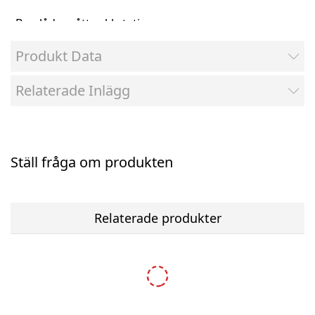
Brevlåda mått exkl stativ
Mått (HxBxD) 405x315x130mm
Produkt Data
Inkastets öppning (HxB) 35x300mm
Relaterade Inlägg
Brevlåda mått inkl stativ
Mått (HxBxD) 1195x420x145 mm
2 års garanti
Ställ fråga om produkten
Relaterade produkter
-10%