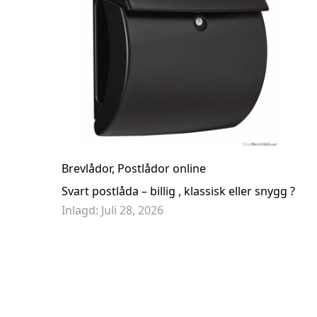
Brevlåda Biggi Design Magenta Med Tömningslucka 
3 995,00 kr
Brevlådor
,
Postlådor online
Svart postlåda – billig , klassisk eller snygg ?
Inlagd:
Juli 28, 2026