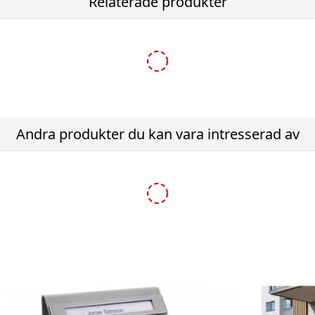
Relaterade produkter
-10%
Andra produkter du kan vara intresserad av
-10%
avios Sunshine med stativ - Svart RAL9005
Brevlåda Bravios Sunsh
kr
2 155,50 kr
2 395,00 kr
2 395,00 