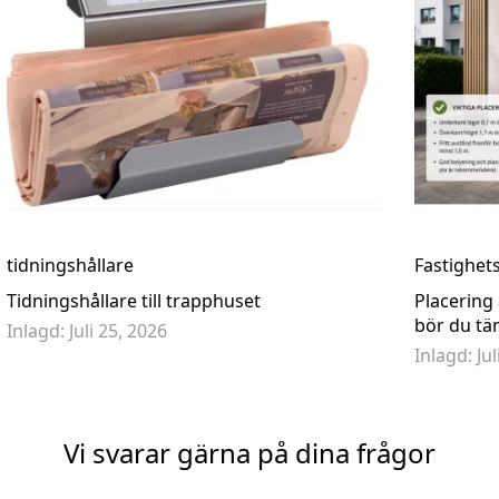
Fram- Rosa
Brevlåda Bravios Base med stativ - Rostbrun RAL8001
P
2 965,50 kr
3
3 295,00 kr
tidningshållare
Fastighet
Tidningshållare till trapphuset
Placering
bör du tä
Inlagd:
Juli 25, 2026
Inlagd:
Ju
Vi svarar gärna på dina frågor