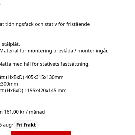
r
 tidningsfack och stativ för fristående
 stålplåt.
 Material för montering brevlåda / monter ingår.
atta med hål för stativets fastsättning.
 Mått (HxBxD) 405x315x130mm
35x300mm
Mått (HxBxD) 1195x420x145 mm
ån
161,00 kr
/ månad
16 aug
•
Fri frakt