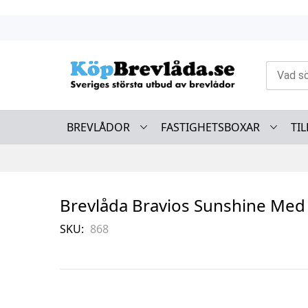
Skip
to
Content
BREVLÅDOR
FASTIGHETSBOXAR
TI
Brevlåda Bravios Sunshine Med 
SKU
868
Skip
to