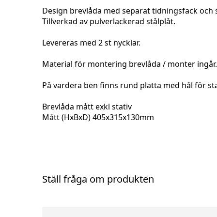
Design brevlåda med separat tidningsfack och s
Tillverkad av pulverlackerad stålplåt.
Levereras med 2 st nycklar.
Material för montering brevlåda / monter ingår.
På vardera ben finns rund platta med hål för sta
Brevlåda mått exkl stativ
Mått (HxBxD) 405x315x130mm
Inkastets öppning (HxB) 35x300mm
Brevlåda mått inkl stativ
Mått (HxBxD) 1195x420x145 mm
Ställ fråga om produkten
2 års garanti