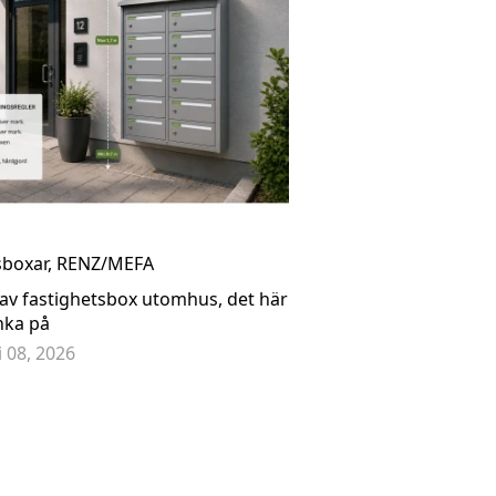
aketbrevlåda Rottner Parcel Keeper 500 - Svart T05967
 035,25 kr
3 195,00 kr
sboxar
,
RENZ/MEFA
 av fastighetsbox utomhus, det här
nka på
li 08, 2026