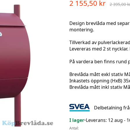
2 155,50 kr
2 395,00 k
Design brevlåda med separat
montering.
Tillverkad av pulverlackerad
Levereras med 2 st nycklar.
På vardera ben finns rund pl
Brevlåda mått exkl stativ
Inkastets öppning (HxB) 
Brevlåda mått inkl stativ 
Delbetalning fr
I lager
•
Leverans: 12 aug - 
Antal: