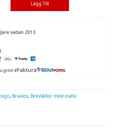
Lägg Till
ljare sedan 2013
e
Faktura
 vi grönt
sign
,
Bravios
,
Brevlådor med stativ