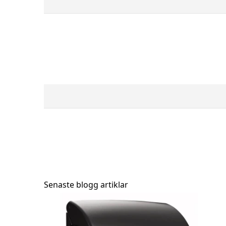
-10%
Brevlåda Bravios Sunshine - Röd RAL3004
Brevlåda Br
Senaste blogg artiklar
1 165,50 kr
2 155,50 
1 295,00 kr