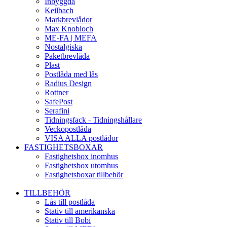
Inbyggda
Keilbach
Markbrevlådor
Max Knobloch
ME-FA | MEFA
Nostalgiska
Paketbrevlåda
Plast
Postlåda med lås
Radius Design
Rottner
SafePost
Serafini
Tidningsfack - Tidningshållare
Veckopostlåda
VISA ALLA postlådor
FASTIGHETSBOXAR
Fastighetsbox inomhus
Fastighetsbox utomhus
Fastighetsboxar tillbehör
TILLBEHÖR
Lås till postlåda
Stativ till amerikanska
Stativ till Bobi