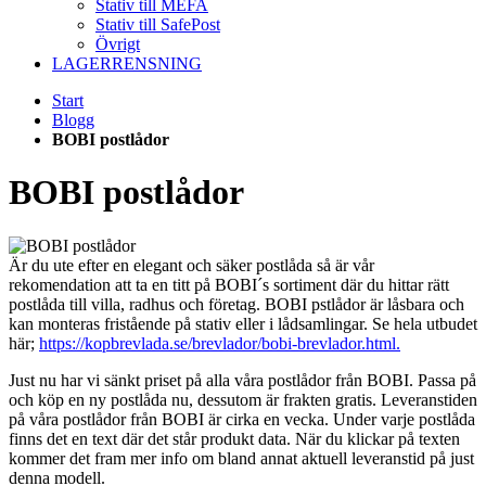
Stativ till MEFA
Stativ till SafePost
Övrigt
LAGERRENSNING
Start
Blogg
BOBI postlådor
BOBI postlådor
Är du ute efter en elegant och säker postlåda så är vår
rekomendation att ta en titt på BOBI´s sortiment där du hittar rätt
postlåda till villa, radhus och företag. BOBI pstlådor är låsbara och
kan monteras fristående på stativ eller i lådsamlingar. Se hela utbudet
här;
https://kopbrevlada.se/brevlador/bobi-brevlador.html.
Just nu har vi sänkt priset på alla våra postlådor från BOBI. Passa på
och köp en ny postlåda nu, dessutom är frakten gratis. Leveranstiden
på våra postlådor från BOBI är cirka en vecka. Under varje postlåda
finns det en text där det står produkt data. När du klickar på texten
kommer det fram mer info om bland annat aktuell leveranstid på just
denna modell.