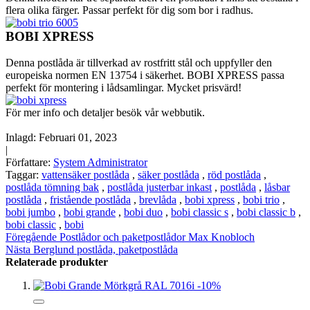
flera olika färger. Passar perfekt för dig som bor i radhus.
BOBI XPRESS
Denna postlåda är tillverkad av rostfritt stål och uppfyller den
europeiska normen EN 13754 i säkerhet. BOBI XPRESS passa
perfekt för montering i lådsamlingar. Mycket prisvärd!
För mer info och detaljer besök vår webbutik.
Inlagd:
Februari 01, 2023
|
Författare:
System Administrator
Taggar:
vattensäker postlåda
,
säker postlåda
,
röd postlåda
,
postlåda tömning bak
,
postlåda justerbar inkast
,
postlåda
,
låsbar
postlåda
,
fristående postlåda
,
brevlåda
,
bobi xpress
,
bobi trio
,
bobi jumbo
,
bobi grande
,
bobi duo
,
bobi classic s
,
bobi classic b
,
bobi classic
,
bobi
Föregående
Postlådor och paketpostlådor Max Knobloch
Nästa
Berglund postlåda, paketpostlåda
Relaterade produkter
-10%