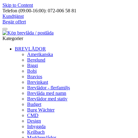
Skip to Content
Telefon (09:00-16:00): 072-006 58 81
Kundtjänst
Begär offert
Kategorier
BREVLÅDOR
Amerikanska
Berglund
Biggi
Bobi
Bravios
Brevinkast
Brevlådor - flerfamiljs
Brevlåda med namn
Brevlådor med stativ
Budget
Burg Wächter
CMD
Design
Inbyggda
Keilbach
Markbrevlådor