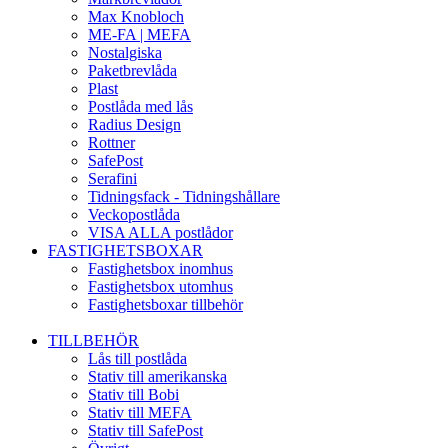
Max Knobloch
ME-FA | MEFA
Nostalgiska
Paketbrevlåda
Plast
Postlåda med lås
Radius Design
Rottner
SafePost
Serafini
Tidningsfack - Tidningshållare
Veckopostlåda
VISA ALLA postlådor
FASTIGHETSBOXAR
Fastighetsbox inomhus
Fastighetsbox utomhus
Fastighetsboxar tillbehör
TILLBEHÖR
Lås till postlåda
Stativ till amerikanska
Stativ till Bobi
Stativ till MEFA
Stativ till SafePost