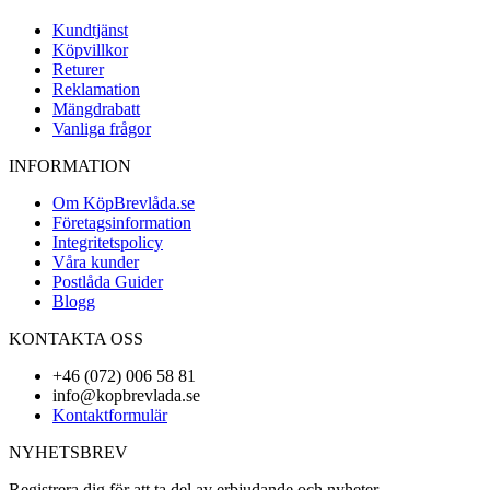
Kundtjänst
Köpvillkor
Returer
Reklamation
Mängdrabatt
Vanliga frågor
INFORMATION
Om KöpBrevlåda.se
Företagsinformation
Integritetspolicy
Våra kunder
Postlåda Guider
Blogg
KONTAKTA OSS
+46 (072) 006 58 81
info@kopbrevlada.se
Kontaktformulär
NYHETSBREV
Registrera dig för att ta del av erbjudande och nyheter