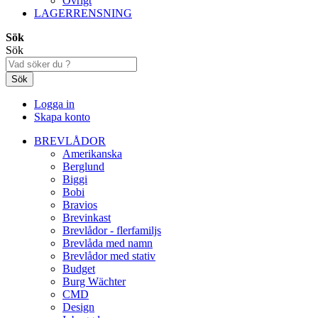
Övrigt
LAGERRENSNING
Sök
Sök
Sök
Logga in
Skapa konto
BREVLÅDOR
Amerikanska
Berglund
Biggi
Bobi
Bravios
Brevinkast
Brevlådor - flerfamiljs
Brevlåda med namn
Brevlådor med stativ
Budget
Burg Wächter
CMD
Design