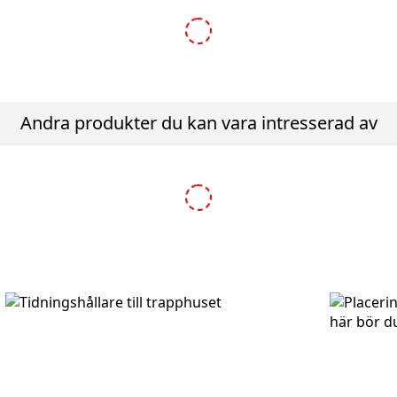
Andra produkter du kan vara intresserad av
-10%
tativ för Bobi brevlådor - Svart RAL9005
Bobi Round stativ för Bobi 
r
2 965,50 kr
1 895,00 kr
3 295,00 kr