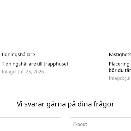
byggnadsbrevlåda Bobinox X400 bakdelen och hylsan - Rostfri
Brev
 675,50 kr
1 9
5 195,00 kr
tidningshållare
Fastighet
Tidningshållare till trapphuset
Placering
bör du tä
Inlagd:
Juli 25, 2026
Inlagd:
Ju
Vi svarar gärna på dina frågor