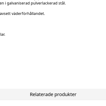
sten i galvaniserad pulverlackerad stål.
oavsett väderförhållandet.
ar.
mm
Relaterade produkter
-10%