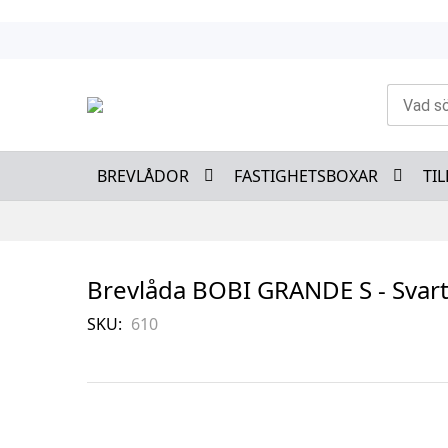
Skip
to
Content
BREVLÅDOR
FASTIGHETSBOXAR
TI
Brevlåda BOBI GRANDE S - Svar
SKU
610
Skip
to