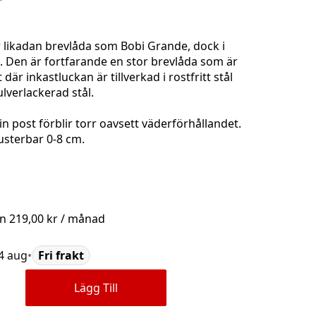
likadan brevlåda som Bobi Grande, dock i
. Den är fortfarande en stor brevlåda som är
 där inkastluckan är tillverkad i rostfritt stål
lverlackerad stål.
n post förblir torr oavsett väderförhållandet.
justerbar 0-8 cm.
ån
219,00 kr
/ månad
14 aug
•
Fri frakt
Lägg Till