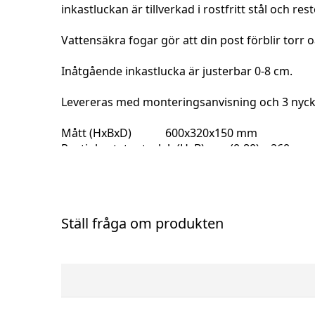
inkastluckan är tillverkad i rostfritt stål och re
Vattensäkra fogar gör att din post förblir torr 
Inåtgående inkastlucka är justerbar 0-8 cm.
Levereras med monteringsanvisning och 3 nyckl
Mått (HxBxD) 600x320x150 mm
Postinkastets storlek (HxB) (0-80) x 260 
Ställ fråga om produkten
-10%