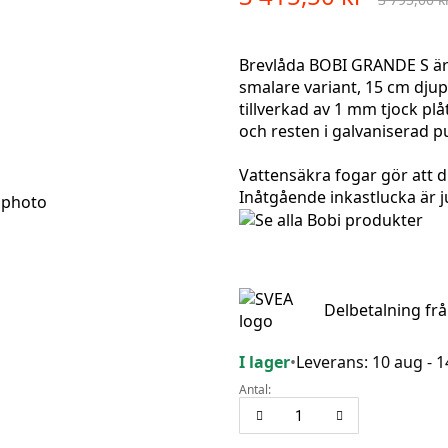
Brevlåda BOBI GRANDE S är 
smalare variant, 15 cm djup
tillverkad av 1 mm tjock plåt
och resten i galvaniserad pu
Vattensäkra fogar gör att di
Inåtgående inkastlucka är 
Delbetalning fr
I lager
•
Leverans: 10 aug - 
Antal: