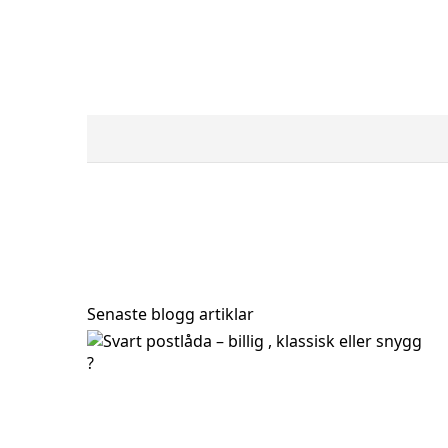
Stativ Bobi Link - Svart
Bobi Round s
Senaste blogg artiklar
895,50 kr
1 705,50 k
995,00 kr