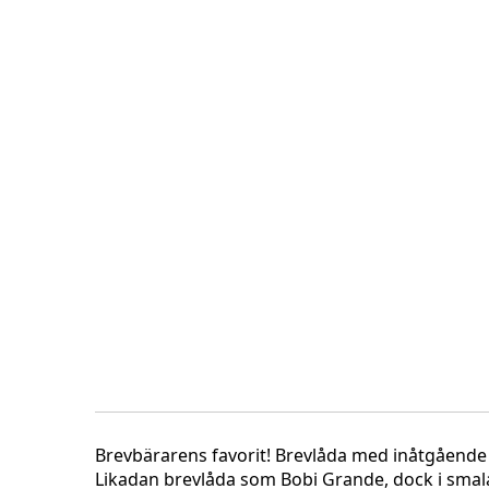
Skip
to
the
beginning
of
the
images
gallery
Brevbärarens favorit! Brevlåda med inåtgående 
Likadan brevlåda som Bobi Grande, dock i smalar