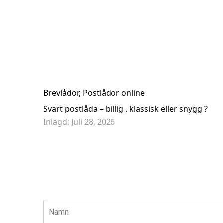
Brevlåda Brabantia|Decayeux D150 - Grön 132 313
In
1 895,00 kr
4
Brevlådor
,
Postlådor online
Svart postlåda – billig , klassisk eller snygg ?
Inlagd:
Juli 28, 2026