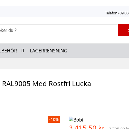
Telefon (09:00
LLBEHÖR
LAGERRENSNING
t RAL9005 Med Rostfri Lucka
-10%
3 415,50 kr
3 795,00 k