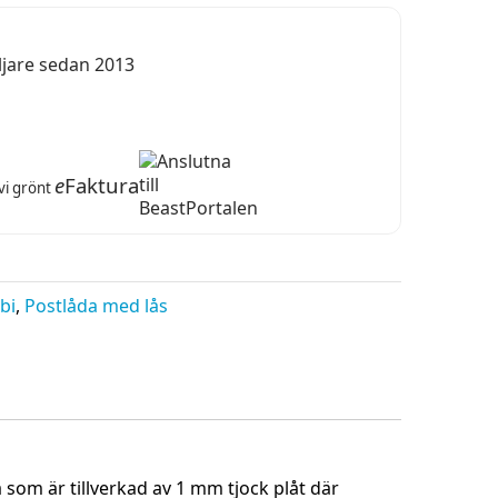
ljare sedan 2013
e
Faktura
 vi grönt
bi
,
Postlåda med lås
som är tillverkad av 1 mm tjock plåt där