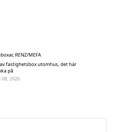
låda rostfri CMD - Antracit 77
Tidningsfack CMD 98 - rostfrit
95,00 kr
1 395,00 kr
sboxar
,
RENZ/MEFA
 av fastighetsbox utomhus, det här
nka på
li 08, 2026