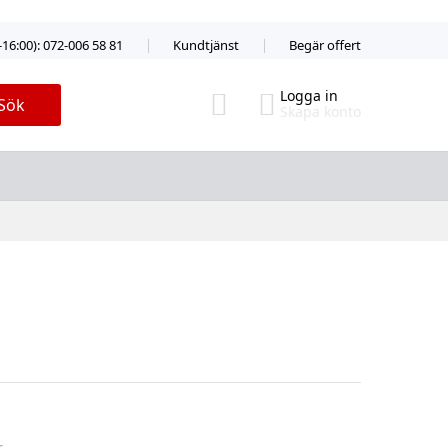
-16:00): 072-006 58 81
Kundtjänst
Begär offert
Logga in
Sök
Skapa konto
r