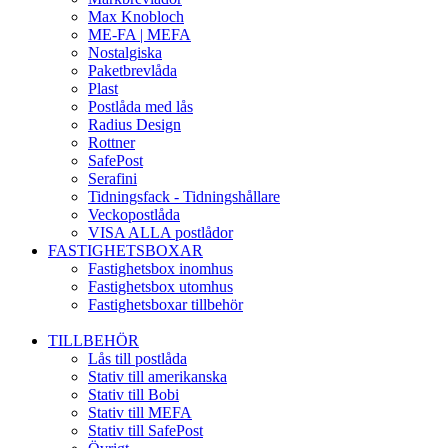
Max Knobloch
ME-FA | MEFA
Nostalgiska
Paketbrevlåda
Plast
Postlåda med lås
Radius Design
Rottner
SafePost
Serafini
Tidningsfack - Tidningshållare
Veckopostlåda
VISA ALLA postlådor
FASTIGHETSBOXAR
Fastighetsbox inomhus
Fastighetsbox utomhus
Fastighetsboxar tillbehör
TILLBEHÖR
Lås till postlåda
Stativ till amerikanska
Stativ till Bobi
Stativ till MEFA
Stativ till SafePost