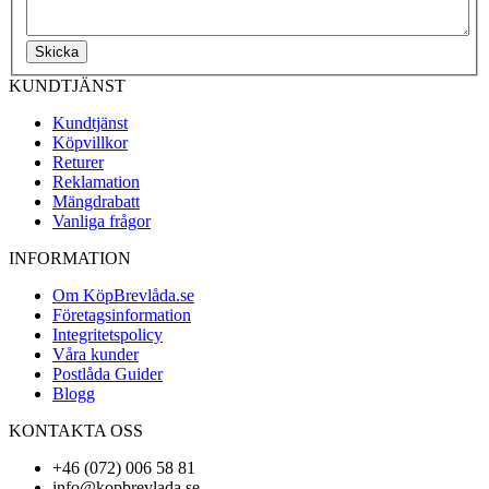
Skicka
KUNDTJÄNST
Kundtjänst
Köpvillkor
Returer
Reklamation
Mängdrabatt
Vanliga frågor
INFORMATION
Om KöpBrevlåda.se
Företagsinformation
Integritetspolicy
Våra kunder
Postlåda Guider
Blogg
KONTAKTA OSS
+46 (072) 006 58 81
info@kopbrevlada.se