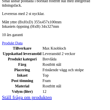
Smal låsbar postlåda i borstad rostfritt stål med integrerad
tidningsfack.
Levereras med 2 st nycklar.
Mått yttre (BxHxD) 355x457x100mm
Inkastets öppning (HxB) 34x327mm
10 års garanti
Produkt Data
Tillverkare
Max Knobloch
Uppskattad leveranstid
Leveranstid 2 veckor
Produkt kategori
Brevlåda
Färg
Rostfritt stål
Placering
Fristående vägg och stolpe
Inkast
Top
Post tömning
Fram
Material
Rostfritt stål
Volym (liter)
12
Ställ fråga om produkten