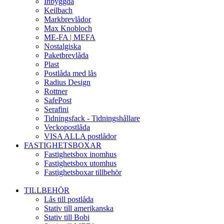
Inbyggda
Keilbach
Markbrevlådor
Max Knobloch
ME-FA | MEFA
Nostalgiska
Paketbrevlåda
Plast
Postlåda med lås
Radius Design
Rottner
SafePost
Serafini
Tidningsfack - Tidningshållare
Veckopostlåda
VISA ALLA postlådor
FASTIGHETSBOXAR
Fastighetsbox inomhus
Fastighetsbox utomhus
Fastighetsboxar tillbehör
TILLBEHÖR
Lås till postlåda
Stativ till amerikanska
Stativ till Bobi