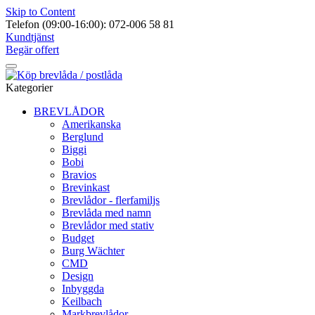
Skip to Content
Telefon (09:00-16:00): 072-006 58 81
Kundtjänst
Begär offert
Kategorier
BREVLÅDOR
Amerikanska
Berglund
Biggi
Bobi
Bravios
Brevinkast
Brevlådor - flerfamiljs
Brevlåda med namn
Brevlådor med stativ
Budget
Burg Wächter
CMD
Design
Inbyggda
Keilbach
Markbrevlådor