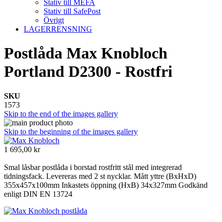
Stativ till MEFA
Stativ till SafePost
Övrigt
LAGERRENSNING
Postlåda Max Knobloch
Portland D2300 - Rostfri
SKU
1573
Skip to the end of the images gallery
Skip to the beginning of the images gallery
1 695,00 kr
Smal låsbar postlåda i borstad rostfritt stål med integrerad
tidningsfack. Levereras med 2 st nycklar. Mått yttre (BxHxD)
355x457x100mm Inkastets öppning (HxB) 34x327mm Godkänd
enligt DIN EN 13724