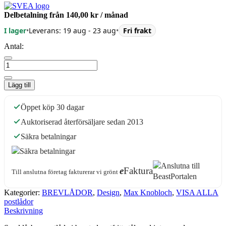
Delbetalning från
140,00 kr
/ månad
I lager
•
Leverans: 19 aug - 23 aug
•
Fri frakt
Antal:
Lägg till
Öppet köp 30 dagar
Auktoriserad återförsäljare sedan 2013
Säkra betalningar
e
Faktura
Till anslutna företag fakturerar vi grönt
Kategorier:
BREVLÅDOR
,
Design
,
Max Knobloch
,
VISA ALLA
postlådor
Beskrivning