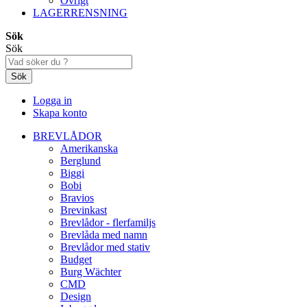
Övrigt
LAGERRENSNING
Sök
Sök
Sök
Logga in
Skapa konto
BREVLÅDOR
Amerikanska
Berglund
Biggi
Bobi
Bravios
Brevinkast
Brevlådor - flerfamiljs
Brevlåda med namn
Brevlådor med stativ
Budget
Burg Wächter
CMD
Design