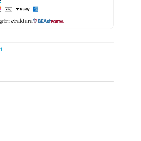
e
Faktura
i grönt
t