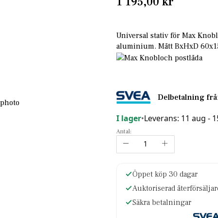
1 195,00 kr
Universal stativ för Max Knobl
aluminium. Mått BxHxD 60x
Delbetalning fr
I lager
•
Leverans: 11 aug - 
Antal:
Öppet köp 30 dagar
Auktoriserad återförsälja
Säkra betalningar