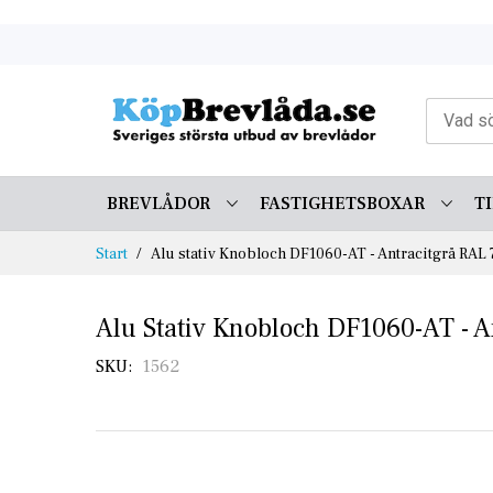
Skip
to
Content
BREVLÅDOR
FASTIGHETSBOXAR
T
Start
Alu stativ Knobloch DF1060-AT - Antracitgrå RAL
Alu Stativ Knobloch DF1060-AT - A
SKU
1562
Skip
to