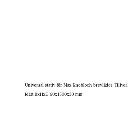
Skip
to
the
beginning
of
the
images
gallery
Universal stativ för Max Knobloch brevlådor. Tillve
Mått BxHxD 60x1500x30 mm