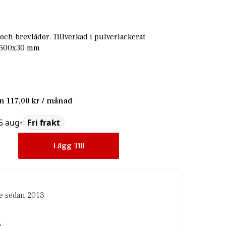
och brevlådor. Tillverkad i pulverlackerat
1500x30 mm
ån
117,00 kr
/ månad
15 aug
•
Fri frakt
Lägg Till
re sedan 2013