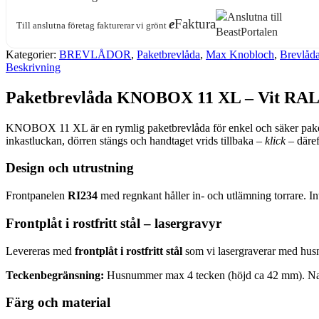
e
Faktura
Till anslutna företag fakturerar vi grönt
Kategorier:
BREVLÅDOR
,
Paketbrevlåda
,
Max Knobloch
,
Brevlåd
Beskrivning
Paketbrevlåda KNOBOX 11 XL – Vit RAL 9
KNOBOX 11 XL är en rymlig paketbrevlåda för enkel och säker pak
inkastluckan, dörren stängs och handtaget vrids tillbaka –
klick
– däref
Design och utrustning
Frontpanelen
RI234
med regnkant håller in- och utlämning torrare. 
Frontplåt i rostfritt stål – lasergravyr
Levereras med
frontplåt i rostfritt stål
som vi lasergraverar med husn
Teckenbegränsning:
Husnummer max 4 tecken (höjd ca 42 mm). Na
Färg och material