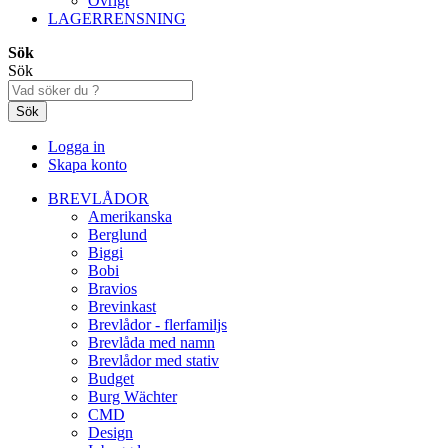
Övrigt
LAGERRENSNING
Sök
Sök
Sök
Logga in
Skapa konto
BREVLÅDOR
Amerikanska
Berglund
Biggi
Bobi
Bravios
Brevinkast
Brevlådor - flerfamiljs
Brevlåda med namn
Brevlådor med stativ
Budget
Burg Wächter
CMD
Design