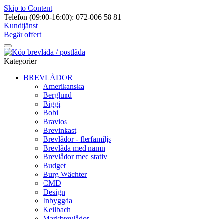
Skip to Content
Telefon (09:00-16:00): 072-006 58 81
Kundtjänst
Begär offert
Kategorier
BREVLÅDOR
Amerikanska
Berglund
Biggi
Bobi
Bravios
Brevinkast
Brevlådor - flerfamiljs
Brevlåda med namn
Brevlådor med stativ
Budget
Burg Wächter
CMD
Design
Inbyggda
Keilbach
Markbrevlådor