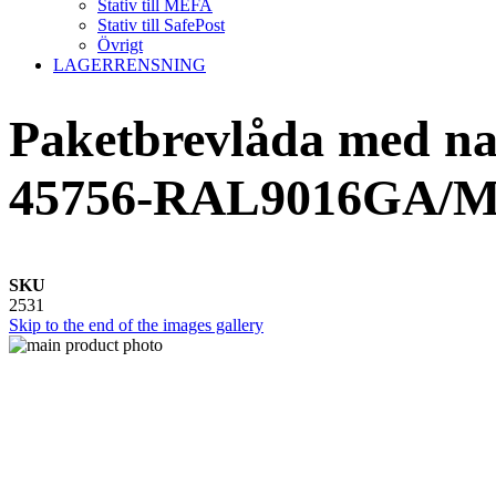
Stativ till MEFA
Stativ till SafePost
Övrigt
LAGERRENSNING
Paketbrevlåda med 
45756-RAL9016GA/
SKU
2531
Skip to the end of the images gallery