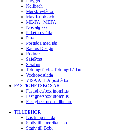
Inbyggda
Keilbach
Markbrevlådor
Max Knobloch
ME-FA | MEFA
Nostalgiska
Paketbrevlåda
Plast
Postlåda med lås
Radius Design
Rottner
SafePost
Serafini
Tidningsfack - Tidningshållare
Veckopostlåda
VISA ALLA postlådor
FASTIGHETSBOXAR
Fastighetsbox inomhus
Fastighetsbox utomhus
Fastighetsboxar tillbehör
TILLBEHÖR
Lås till postlåda
Stativ till amerikanska
Stativ till Bobi