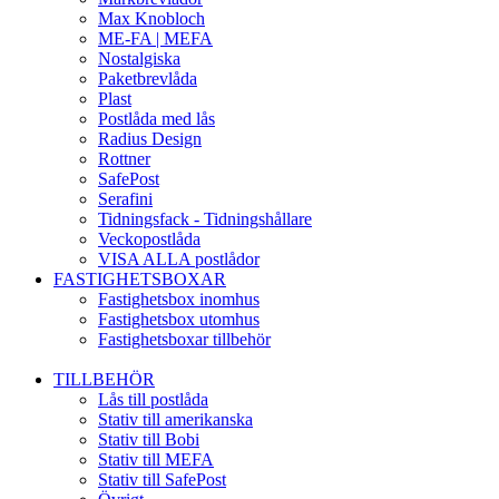
Max Knobloch
ME-FA | MEFA
Nostalgiska
Paketbrevlåda
Plast
Postlåda med lås
Radius Design
Rottner
SafePost
Serafini
Tidningsfack - Tidningshållare
Veckopostlåda
VISA ALLA postlådor
FASTIGHETSBOXAR
Fastighetsbox inomhus
Fastighetsbox utomhus
Fastighetsboxar tillbehör
TILLBEHÖR
Lås till postlåda
Stativ till amerikanska
Stativ till Bobi
Stativ till MEFA
Stativ till SafePost