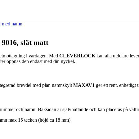
a med namn
016, slät matt
etmottagning i vardagen. Med
CLEVERLOCK
kan alla utdelare lever
ter öppnas den endast med din nyckel.
Integrerad brevdel med plan namnskylt
MAXAV1
ger ett rent, enhetligt 
ummer och namn. Baksidan är självhäftande och kan placeras på valfri
mn max 15 tecken (höjd ca 18 mm).