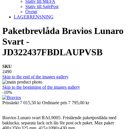
Stativ till MEFA
Stativ till SafePost
Övrigt
LAGERRENSNING
Paketbrevlåda Bravios Lunaro
Svart -
JD322437FBDLAUPVSB
SKU
2490
Skip to the end of the images gallery
Skip to the beginning of the images gallery
-10%
Prissänkt
7 015,50 kr
Ordinarie pris
7 795,00 kr
Bravios Lunaro svart RAL9005. Fristående paketpostlåda med
baklucka, separata fack och lås för post och paket. Max paket
400×350×325 mm. 415×1090×430 mm.