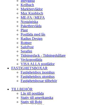
Inbyggda
Keilbach
Markbrevlådor
Max Knobloch
ME-FA | MEFA
Nostalgiska
Paketbrevlåda
Plast
Postlåda med lås
Radius Design
Rottner
SafePost
Serafini
Tidningsfack - Tidningshållare
Veckopostlåda
VISA ALLA postlådor
FASTIGHETSBOXAR
Fastighetsbox inomhus
Fastighetsbox utomhus
Fastighetsboxar tillbehör
TILLBEHÖR
Lås till postlåda
Stativ till amerikanska
Stativ till Bobi