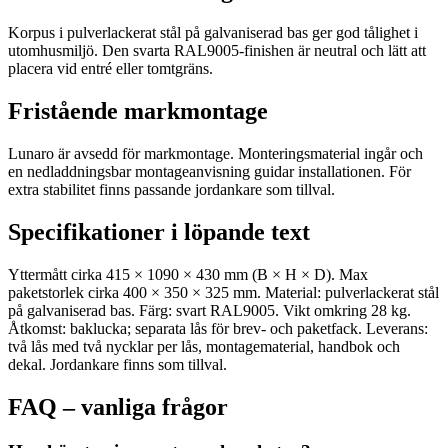
Korpus i pulverlackerat stål på galvaniserad bas ger god tålighet i
utomhusmiljö. Den svarta RAL9005-finishen är neutral och lätt att
placera vid entré eller tomtgräns.
Fristående markmontage
Lunaro är avsedd för markmontage. Monteringsmaterial ingår och
en nedladdningsbar montageanvisning guidar installationen. För
extra stabilitet finns passande jordankare som tillval.
Specifikationer i löpande text
Yttermått cirka 415 × 1090 × 430 mm (B × H × D). Max
paketstorlek cirka 400 × 350 × 325 mm. Material: pulverlackerat stål
på galvaniserad bas. Färg: svart RAL9005. Vikt omkring 28 kg.
Åtkomst: baklucka; separata lås för brev- och paketfack. Leverans:
två lås med två nycklar per lås, montagematerial, handbok och
dekal. Jordankare finns som tillval.
FAQ – vanliga frågor