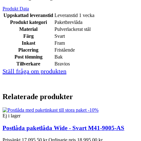
Produkt Data
Uppskattad leveranstid
Leveranstid 1 vecka
Produkt kategori
Paketbrevlåda
Material
Pulverlackerat stål
Färg
Svart
Inkast
Fram
Placering
Fristående
Post tömning
Bak
Tillverkare
Bravios
Ställ fråga om produkten
Relaterade produkter
-10%
Ej i lager
Postlåda paketlåda Wide - Svart M41-9005-AS
Prissänkt
17 095,50 kr
Ordinarie pris
18 995,00 kr