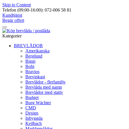
Skip to Content
Telefon (09:00-16:00): 072-006 58 81
Kundtjänst
Begär offert
Kategorier
BREVLÅDOR
Amerikanska
Berglund
Biggi
Bobi
Bravios
Brevinkast
Brevlådor - flerfamiljs
Brevlåda med namn
Brevlådor med stativ
Budget
Burg Wächter
CMD
Design
Inbyggda
Keilbach
Markbrevlådor