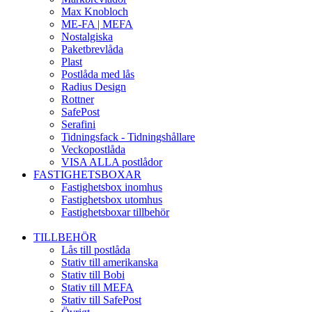
Max Knobloch
ME-FA | MEFA
Nostalgiska
Paketbrevlåda
Plast
Postlåda med lås
Radius Design
Rottner
SafePost
Serafini
Tidningsfack - Tidningshållare
Veckopostlåda
VISA ALLA postlådor
FASTIGHETSBOXAR
Fastighetsbox inomhus
Fastighetsbox utomhus
Fastighetsboxar tillbehör
TILLBEHÖR
Lås till postlåda
Stativ till amerikanska
Stativ till Bobi
Stativ till MEFA
Stativ till SafePost