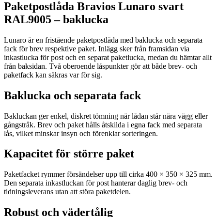
Paketpostlåda Bravios Lunaro svart
RAL9005 – baklucka
Lunaro är en fristående paketpostlåda med baklucka och separata
fack för brev respektive paket. Inlägg sker från framsidan via
inkastlucka för post och en separat paketlucka, medan du hämtar allt
från baksidan. Två oberoende låspunkter gör att både brev- och
paketfack kan säkras var för sig.
Baklucka och separata fack
Bakluckan ger enkel, diskret tömning när lådan står nära vägg eller
gångstråk. Brev och paket hålls åtskilda i egna fack med separata
lås, vilket minskar insyn och förenklar sorteringen.
Kapacitet för större paket
Paketfacket rymmer försändelser upp till cirka 400 × 350 × 325 mm.
Den separata inkastluckan för post hanterar daglig brev- och
tidningsleverans utan att störa paketdelen.
Robust och vädertålig