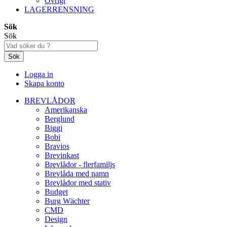
Övrigt
LAGERRENSNING
Sök
Sök
Sök
Logga in
Skapa konto
BREVLÅDOR
Amerikanska
Berglund
Biggi
Bobi
Bravios
Brevinkast
Brevlådor - flerfamiljs
Brevlåda med namn
Brevlådor med stativ
Budget
Burg Wächter
CMD
Design