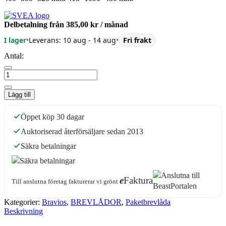
Delbetalning från
385,00 kr
/ månad
I lager
•
Leverans: 10 aug - 14 aug
•
Fri frakt
Antal:
Lägg till
Öppet köp 30 dagar
Auktoriserad återförsäljare sedan 2013
Säkra betalningar
e
Faktura
Till anslutna företag fakturerar vi grönt
Kategorier:
Bravios
,
BREVLÅDOR
,
Paketbrevlåda
Beskrivning