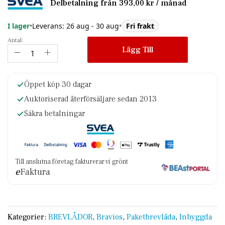
Delbetalning från
393,00 kr
/ månad
I lager
•
Leverans: 26 aug - 30 aug
•
Fri frakt
Antal:
Lägg Till
Öppet köp 30 dagar
Auktoriserad återförsäljare sedan 2013
Säkra betalningar
Till anslutna företag fakturerar vi grönt
e
Faktura
Kategorier:
BREVLÅDOR
,
Bravios
,
Paketbrevlåda
,
Inbyggda