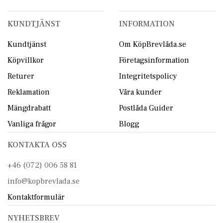
KUNDTJÄNST
INFORMATION
Kundtjänst
Om KöpBrevlåda.se
Köpvillkor
Företagsinformation
Returer
Integritetspolicy
Reklamation
Våra kunder
Mängdrabatt
Postlåda Guider
Vanliga frågor
Blogg
KONTAKTA OSS
+46 (072) 006 58 81
info@kopbrevlada.se
Kontaktformulär
NYHETSBREV