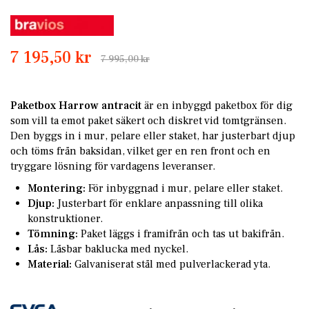
Skip
to
the
7 195,50 kr
7 995,00 kr
beginning
of
the
Paketbox Harrow antracit
är en inbyggd paketbox för dig
images
som vill ta emot paket säkert och diskret vid tomtgränsen.
gallery
Den byggs in i mur, pelare eller staket, har justerbart djup
och töms från baksidan, vilket ger en ren front och en
tryggare lösning för vardagens leveranser.
Montering:
För inbyggnad i mur, pelare eller staket.
Djup:
Justerbart för enklare anpassning till olika
konstruktioner.
Tömning:
Paket läggs i framifrån och tas ut bakifrån.
Lås:
Låsbar baklucka med nyckel.
Material:
Galvaniserat stål med pulverlackerad yta.