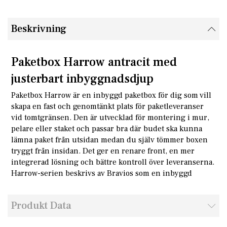
Beskrivning
Paketbox Harrow antracit med
justerbart inbyggnadsdjup
Paketbox Harrow är en inbyggd paketbox för dig som vill
skapa en fast och genomtänkt plats för paketleveranser
vid tomtgränsen. Den är utvecklad för montering i mur,
pelare eller staket och passar bra där budet ska kunna
lämna paket från utsidan medan du själv tömmer boxen
tryggt från insidan. Det ger en renare front, en mer
integrerad lösning och bättre kontroll över leveranserna.
Harrow-serien beskrivs av Bravios som en inbyggd
paketbox med justerbart djup för just sådana
installationer.
Produkt Data
Inbyggd paketbox som smälter in bättre