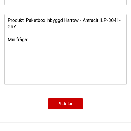
olika väggtjocklekar och olika typer av murar, pelare och
staketkonstruktioner. Det ger större flexibilitet vid
installationen.
Skicka