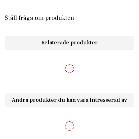
Den stora fördelen med Harrow är att den inte står
framför huset som en separat box. I stället byggs den in i
konstruktionen, vilket gör att fronten blir renare och
Ställ fråga om produkten
hela lösningen känns mer genomarbetad. För dig som vill
kombinera säker paketmottagning med ett snyggt yttre är
det här en betydligt mer elegant lösning än en vanlig
fristående paketbox.
Relaterade produkter
Kan byggas in i mur, pelare eller staket
-10%
Harrow är avsedd för inbyggnad i mur, pelare eller
staket. Bravios beskriver modellen som lämplig för
integrering i bland annat murade konstruktioner,
trästaket och andra lösningar med tillräckligt djup. Det
betyder att den fungerar där du har en bred och bärande
konstruktion som kan ge plats åt boxen och åtkomst från
Andra produkter du kan vara intresserad av
baksidan.
Justerbart djup gör installationen enklare
Ett av modellens starkaste argument är det justerbara
djupet. Murar, pelare och staket byggs sällan i exakt
samma mått, och därför är flexibiliteten viktig. För Harrow