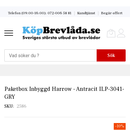
Skip
Telefon (09:00-16:00): 072-006 58 81
Kundtjänst
Begär offert
to
Content
Sök
Paketbox Inbyggd Harrow - Antracit ILP-3041-
GRY
SKU
2586
Skip
-10%