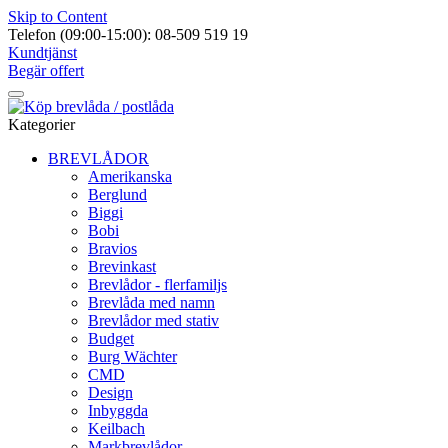
Skip to Content
Telefon (09:00-15:00): 08-509 519 19
Kundtjänst
Begär offert
Kategorier
BREVLÅDOR
Amerikanska
Berglund
Biggi
Bobi
Bravios
Brevinkast
Brevlådor - flerfamiljs
Brevlåda med namn
Brevlådor med stativ
Budget
Burg Wächter
CMD
Design
Inbyggda
Keilbach
Markbrevlådor