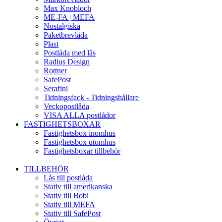
Max Knobloch
ME-FA | MEFA
Nostalgiska
Paketbrevlåda
Plast
Postlåda med lås
Radius Design
Rottner
SafePost
Serafini
Tidningsfack - Tidningshållare
Veckopostlåda
VISA ALLA postlådor
FASTIGHETSBOXAR
Fastighetsbox inomhus
Fastighetsbox utomhus
Fastighetsboxar tillbehör
TILLBEHÖR
Lås till postlåda
Stativ till amerikanska
Stativ till Bobi
Stativ till MEFA
Stativ till SafePost