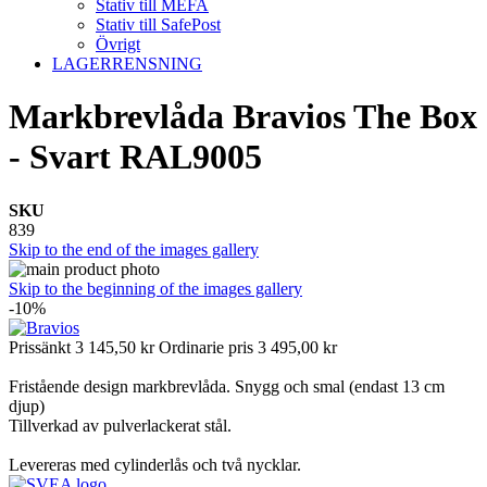
Stativ till MEFA
Stativ till SafePost
Övrigt
LAGERRENSNING
Markbrevlåda Bravios The Box
- Svart RAL9005
SKU
839
Skip to the end of the images gallery
Skip to the beginning of the images gallery
-10%
Prissänkt
3 145,50 kr
Ordinarie pris
3 495,00 kr
Fristående design markbrevlåda. Snygg och smal (endast 13 cm
djup)
Tillverkad av pulverlackerat stål.
Levereras med cylinderlås och två nycklar.