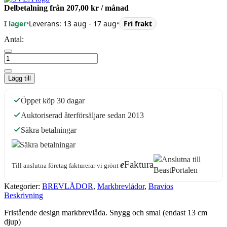
Delbetalning från
207,00 kr
/ månad
I lager
•
Leverans: 13 aug - 17 aug
•
Fri frakt
Antal:
Lägg till
Öppet köp 30 dagar
Auktoriserad återförsäljare sedan 2013
Säkra betalningar
e
Faktura
Till anslutna företag fakturerar vi grönt
Kategorier:
BREVLÅDOR
,
Markbrevlådor
,
Bravios
Beskrivning
Fristående design markbrevlåda. Snygg och smal (endast 13 cm
djup)