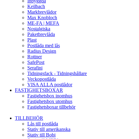
Inbyggda
Keilbach
Markbrevlådor
Max Knobloch
ME-FA | MEFA
Nostalgiska
Paketbrevlåda
Plast
Postlåda med lås
Radius Design
Rottner
SafePost
Serafini
Tidningsfack - Tidningshållare
Veckopostlåda
VISA ALLA postlådor
FASTIGHETSBOXAR
Fastighetsbox inomhus
Fastighetsbox utomhus
Fastighetsboxar tillbehör
TILLBEHÖR
Lås till postlåda
Stativ till amerikanska
Stativ till Bobi