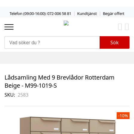
Skip
Telefon (09:00-16:00): 072-006 58 81
Kundtjänst
Begär offert
to
Content
Sök
Lådsamling Med 9 Brevlådor Rotterdam
Beige - M99-1019-S
SKU
2583
Skip
-10%
to
the