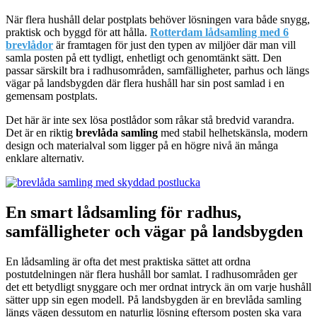
När flera hushåll delar postplats behöver lösningen vara både snygg,
praktisk och byggd för att hålla.
Rotterdam lådsamling med 6
brevlådor
är framtagen för just den typen av miljöer där man vill
samla posten på ett tydligt, enhetligt och genomtänkt sätt. Den
passar särskilt bra i radhusområden, samfälligheter, parhus och längs
vägar på landsbygden där flera hushåll har sin post samlad i en
gemensam postplats.
Det här är inte sex lösa postlådor som råkar stå bredvid varandra.
Det är en riktig
brevlåda samling
med stabil helhetskänsla, modern
design och materialval som ligger på en högre nivå än många
enklare alternativ.
En smart lådsamling för radhus,
samfälligheter och vägar på landsbygden
En lådsamling är ofta det mest praktiska sättet att ordna
postutdelningen när flera hushåll bor samlat. I radhusområden ger
det ett betydligt snyggare och mer ordnat intryck än om varje hushåll
sätter upp sin egen modell. På landsbygden är en brevlåda samling
längs vägen dessutom en naturlig lösning eftersom posten ska vara