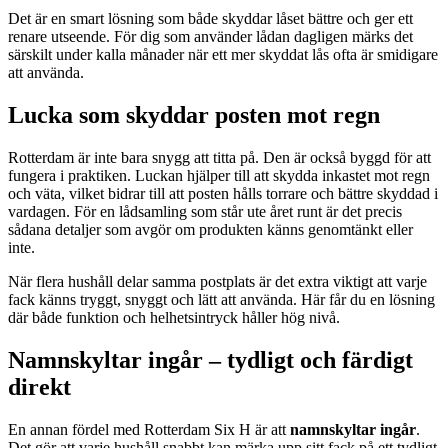
Det är en smart lösning som både skyddar låset bättre och ger ett
renare utseende. För dig som använder lådan dagligen märks det
särskilt under kalla månader när ett mer skyddat lås ofta är smidigare
att använda.
Lucka som skyddar posten mot regn
Rotterdam är inte bara snygg att titta på. Den är också byggd för att
fungera i praktiken. Luckan hjälper till att skydda inkastet mot regn
och väta, vilket bidrar till att posten hålls torrare och bättre skyddad i
vardagen. För en lådsamling som står ute året runt är det precis
sådana detaljer som avgör om produkten känns genomtänkt eller
inte.
När flera hushåll delar samma postplats är det extra viktigt att varje
fack känns tryggt, snyggt och lätt att använda. Här får du en lösning
där både funktion och helhetsintryck håller hög nivå.
Namnskyltar ingår – tydligt och färdigt
direkt
En annan fördel med Rotterdam Six H är att
namnskyltar ingår
.
Det gör att varje hushåll snabbt kan märka upp sitt fack på ett tydligt