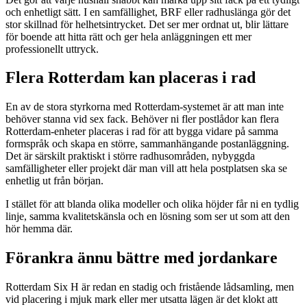
och enhetligt sätt. I en samfällighet, BRF eller radhuslänga gör det
stor skillnad för helhetsintrycket. Det ser mer ordnat ut, blir lättare
för boende att hitta rätt och ger hela anläggningen ett mer
professionellt uttryck.
Flera Rotterdam kan placeras i rad
En av de stora styrkorna med Rotterdam-systemet är att man inte
behöver stanna vid sex fack. Behöver ni fler postlådor kan flera
Rotterdam-enheter placeras i rad för att bygga vidare på samma
formspråk och skapa en större, sammanhängande postanläggning.
Det är särskilt praktiskt i större radhusområden, nybyggda
samfälligheter eller projekt där man vill att hela postplatsen ska se
enhetlig ut från början.
I stället för att blanda olika modeller och olika höjder får ni en tydlig
linje, samma kvalitetskänsla och en lösning som ser ut som att den
hör hemma där.
Förankra ännu bättre med jordankare
Rotterdam Six H är redan en stadig och fristående lådsamling, men
vid placering i mjuk mark eller mer utsatta lägen är det klokt att