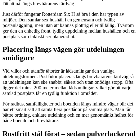
lätt att nå längs brevbärarens färdväg.
Just därför fungerar Rotterdam Six H så bra i den här typen av
miljöer. Den samlar sex hushåll i en gemensam och tydlig
postanläggning, men utan att kännas plottrig eller tillfällig. Tvärtom
ger den en enhetlig front, tydlig uppdelning mellan hushållen och en
postplats som faktiskt ser planerad ut.
Placering längs vägen gör utdelningen
smidigare
Vid villor och utanför tätorter är lådsamlingar den vanliga
utdelningsformen. Postlådor placeras längs brevbärarens färdväg så
att utdelningen kan ske snabbt, säkert och utan onödiga stopp. Ofta
ligger det minst 200 meter mellan lådsamlingar, vilket gör att varje
samlad postplats får en tydlig funktion i området.
För radhus, samfälligheter och boenden längs mindre vägar blir det
här ett smart sätt att samla flera postlådor på samma plats. Man får
bättre ordning, enklare utdelning och en mer genomtänkt helhet för
både boende och brevbärare.
Rostfritt stål först – sedan pulverlackerad