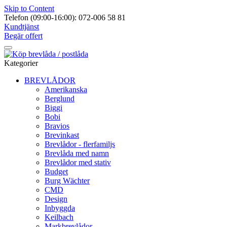
Skip to Content
Telefon (09:00-16:00): 072-006 58 81
Kundtjänst
Begär offert
Kategorier
BREVLÅDOR
Amerikanska
Berglund
Biggi
Bobi
Bravios
Brevinkast
Brevlådor - flerfamiljs
Brevlåda med namn
Brevlådor med stativ
Budget
Burg Wächter
CMD
Design
Inbyggda
Keilbach
Markbrevlådor