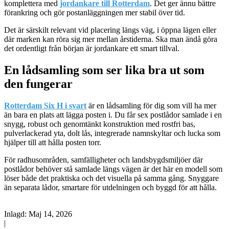
komplettera med
jordankare till Rotterdam
. Det ger ännu bättre
förankring och gör postanläggningen mer stabil över tid.
Det är särskilt relevant vid placering längs väg, i öppna lägen eller
där marken kan röra sig mer mellan årstiderna. Ska man ändå göra
det ordentligt från början är jordankare ett smart tillval.
En lådsamling som ser lika bra ut som
den fungerar
Rotterdam Six H i svart
är en lådsamling för dig som vill ha mer
än bara en plats att lägga posten i. Du får sex postlådor samlade i en
snygg, robust och genomtänkt konstruktion med rostfri bas,
pulverlackerad yta, dolt lås, integrerade namnskyltar och lucka som
hjälper till att hålla posten torr.
För radhusområden, samfälligheter och landsbygdsmiljöer där
postlådor behöver stå samlade längs vägen är det här en modell som
löser både det praktiska och det visuella på samma gång. Snyggare
än separata lådor, smartare för utdelningen och byggd för att hålla.
Inlagd:
Maj 14, 2026
|