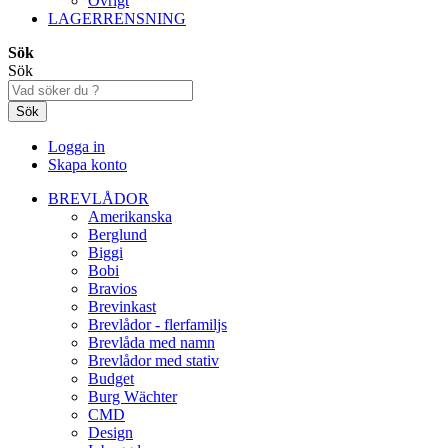
Övrigt
LAGERRENSNING
Sök
Sök
Sök
Logga in
Skapa konto
BREVLÅDOR
Amerikanska
Berglund
Biggi
Bobi
Bravios
Brevinkast
Brevlådor - flerfamiljs
Brevlåda med namn
Brevlådor med stativ
Budget
Burg Wächter
CMD
Design