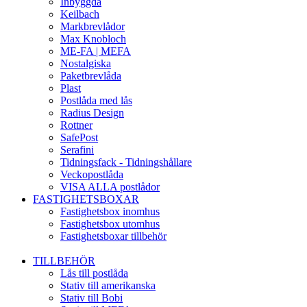
Inbyggda
Keilbach
Markbrevlådor
Max Knobloch
ME-FA | MEFA
Nostalgiska
Paketbrevlåda
Plast
Postlåda med lås
Radius Design
Rottner
SafePost
Serafini
Tidningsfack - Tidningshållare
Veckopostlåda
VISA ALLA postlådor
FASTIGHETSBOXAR
Fastighetsbox inomhus
Fastighetsbox utomhus
Fastighetsboxar tillbehör
TILLBEHÖR
Lås till postlåda
Stativ till amerikanska
Stativ till Bobi