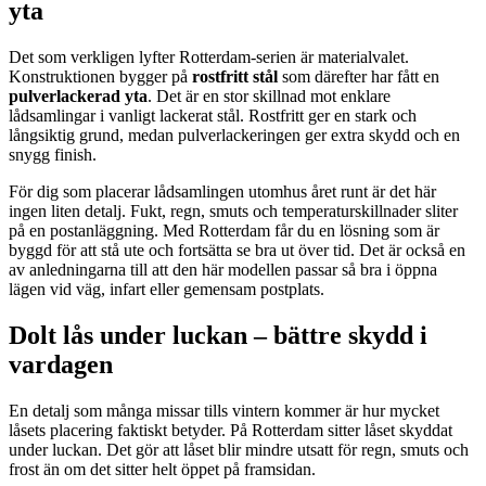
yta
Det som verkligen lyfter Rotterdam-serien är materialvalet.
Konstruktionen bygger på
rostfritt stål
som därefter har fått en
pulverlackerad yta
. Det är en stor skillnad mot enklare
lådsamlingar i vanligt lackerat stål. Rostfritt ger en stark och
långsiktig grund, medan pulverlackeringen ger extra skydd och en
snygg finish.
För dig som placerar lådsamlingen utomhus året runt är det här
ingen liten detalj. Fukt, regn, smuts och temperaturskillnader sliter
på en postanläggning. Med Rotterdam får du en lösning som är
byggd för att stå ute och fortsätta se bra ut över tid. Det är också en
av anledningarna till att den här modellen passar så bra i öppna
lägen vid väg, infart eller gemensam postplats.
Dolt lås under luckan – bättre skydd i
vardagen
En detalj som många missar tills vintern kommer är hur mycket
låsets placering faktiskt betyder. På Rotterdam sitter låset skyddat
under luckan. Det gör att låset blir mindre utsatt för regn, smuts och
frost än om det sitter helt öppet på framsidan.