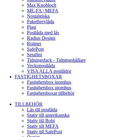
Max Knobloch
ME-FA | MEFA
Nostalgiska
Paketbrevlåda
Plast
Postlåda med lås
Radius Design
Rottner
SafePost
Serafini
Tidningsfack - Tidningshållare
Veckopostlåda
VISA ALLA postlådor
FASTIGHETSBOXAR
Fastighetsbox inomhus
Fastighetsbox utomhus
Fastighetsboxar tillbehör
TILLBEHÖR
Lås till postlåda
Stativ till amerikanska
Stativ till Bobi
Stativ till MEFA
Stativ till SafePost