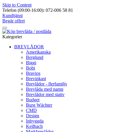
Skip to Content
Telefon (09:00-16:00): 072-006 58 81
Kundtjänst
Begär offert
Kategorier
BREVLÅDOR
Amerikanska
Berglund
Biggi
Bobi
Bravios
Brevinkast
Brevlådor - flerfamiljs
Brevlåda med namn
Brevlådor med stativ
Budget
Burg Wächter
CMD
Design
Inbyggda
Keilbach
Markbrevlådor