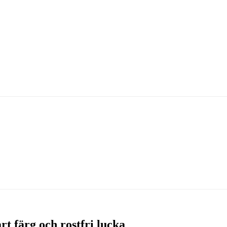
rt färg och rostfri lucka