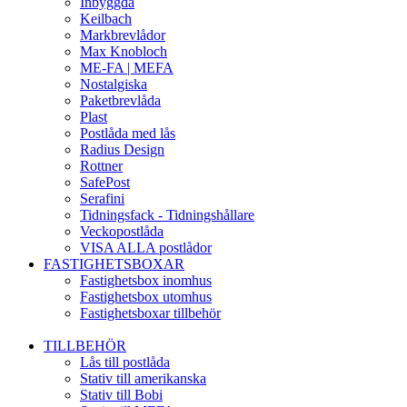
Inbyggda
Keilbach
Markbrevlådor
Max Knobloch
ME-FA | MEFA
Nostalgiska
Paketbrevlåda
Plast
Postlåda med lås
Radius Design
Rottner
SafePost
Serafini
Tidningsfack - Tidningshållare
Veckopostlåda
VISA ALLA postlådor
FASTIGHETSBOXAR
Fastighetsbox inomhus
Fastighetsbox utomhus
Fastighetsboxar tillbehör
TILLBEHÖR
Lås till postlåda
Stativ till amerikanska
Stativ till Bobi