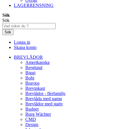
Övrigt
LAGERRENSNING
Sök
Sök
Sök
Logga in
Skapa konto
BREVLÅDOR
Amerikanska
Berglund
Biggi
Bobi
Bravios
Brevinkast
Brevlådor - flerfamiljs
Brevlåda med namn
Brevlådor med stativ
Budget
Burg Wächter
CMD
Design