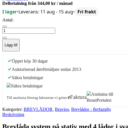
Delbetalning från
344,00 kr
/ månad
I lager
•
Leverans: 11 aug - 15 aug
•
Fri frakt
Antal:
Lägg till
Öppet köp 30 dagar
Auktoriserad återförsäljare sedan 2013
Säkra betalningar
e
Faktura
Till anslutna företag fakturerar vi grönt
Kategorier:
BREVLÅDOR
,
Bravios
,
Brevlådor - flerfamiljs
Beskrivning
Brevlåda system på stativ med 4 lådor i sva