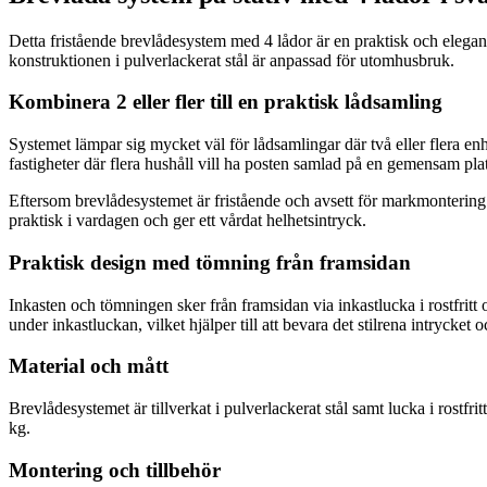
Detta fristående brevlådesystem med 4 lådor är en praktisk och elegant 
konstruktionen i pulverlackerat stål är anpassad för utomhusbruk.
Kombinera 2 eller fler till en praktisk lådsamling
Systemet lämpar sig mycket väl för lådsamlingar där två eller flera e
fastigheter där flera hushåll vill ha posten samlad på en gemensam plat
Eftersom brevlådesystemet är fristående och avsett för markmontering 
praktisk i vardagen och ger ett vårdat helhetsintryck.
Praktisk design med tömning från framsidan
Inkasten och tömningen sker från framsidan via inkastlucka i rostfritt
under inkastluckan, vilket hjälper till att bevara det stilrena intrycke
Material och mått
Brevlådesystemet är tillverkat i pulverlackerat stål samt lucka i rostf
kg.
Montering och tillbehör