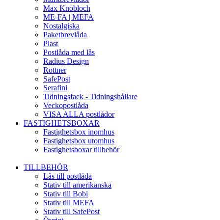
Max Knobloch
ME-FA | MEFA
Nostalgiska
Paketbrevlåda
Plast
Postlåda med lås
Radius Design
Rottner
SafePost
Serafini
Tidningsfack - Tidningshållare
Veckopostlåda
VISA ALLA postlådor
FASTIGHETSBOXAR
Fastighetsbox inomhus
Fastighetsbox utomhus
Fastighetsboxar tillbehör
TILLBEHÖR
Lås till postlåda
Stativ till amerikanska
Stativ till Bobi
Stativ till MEFA
Stativ till SafePost