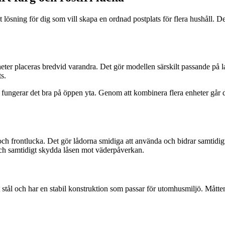
lösning för dig som vill skapa en ordnad postplats för flera hushåll. Den 
nheter placeras bredvid varandra. Det gör modellen särskilt passande på
s.
fungerar det bra på öppen yta. Genom att kombinera flera enheter går d
 och frontlucka. Det gör lådorna smidiga att använda och bidrar samtidig
t och samtidigt skydda låsen mot väderpåverkan.
ritt stål och har en stabil konstruktion som passar för utomhusmiljö. Måt