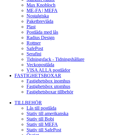
Max Knobloch
ME-FA | MEFA
Nostalgiska
Paketbrevlåda
Plast
Postlåda med lås
Radius Design
Rottner
SafePost
Serafini
Tidningsfack - Tidningshållare
Veckopostlåda
VISA ALLA postlådor
FASTIGHETSBOXAR
Fastighetsbox inomhus
Fastighetsbox utomhus
Fastighetsboxar tillbehör
TILLBEHÖR
Lås till postlåda
Stativ till amerikanska
Stativ till Bobi
Stativ till MEFA
Stativ till SafePost