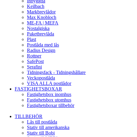
Inbyggda
Keilbach
Markbrevlådor
Max Knobloch
ME-FA | MEFA
Nostalgiska
Paketbrevlåda
Plast
Postlåda med lås
Radius Design
Rottner
SafePost
Serafini
Tidningsfack - Tidningshållare
Veckopostlåda
VISA ALLA postlådor
FASTIGHETSBOXAR
Fastighetsbox inomhus
Fastighetsbox utomhus
Fastighetsboxar tillbehör
TILLBEHÖR
Lås till postlåda
Stativ till amerikanska
Stativ till Bobi