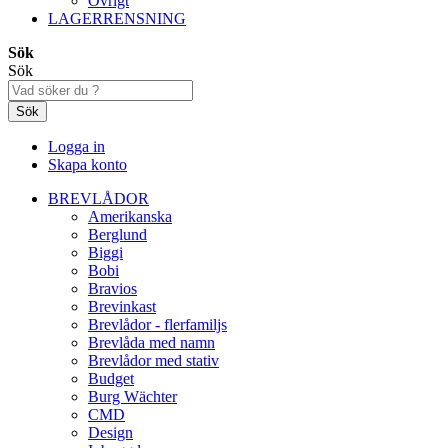
Övrigt
LAGERRENSNING
Sök
Sök
Sök
Logga in
Skapa konto
BREVLÅDOR
Amerikanska
Berglund
Biggi
Bobi
Bravios
Brevinkast
Brevlådor - flerfamiljs
Brevlåda med namn
Brevlådor med stativ
Budget
Burg Wächter
CMD
Design