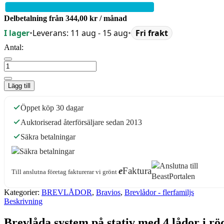
Delbetalning från
344,00 kr
/ månad
I lager
•
Leverans: 11 aug - 15 aug
•
Fri frakt
Antal:
Lägg till
Öppet köp 30 dagar
Auktoriserad återförsäljare sedan 2013
Säkra betalningar
e
Faktura
Till anslutna företag fakturerar vi grönt
Kategorier:
BREVLÅDOR
,
Bravios
,
Brevlådor - flerfamiljs
Beskrivning
Brevlåda system på stativ med 4 lådor i rö