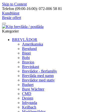
Skip to Content
Telefon (09:00-16:00): 072-006 58 81
Kundtjänst
Begär offert
Kategorier
BREVLÅDOR
Amerikanska
Berglund
Biggi
Bobi
Bravios
Brevinkast
Brevlådor - flerfamiljs
Brevlåda med namn
Brevlådor med stativ
Budget
Burg Wächter
CMD
Design
Inbyggda
Keilbach
Markbrevlådor