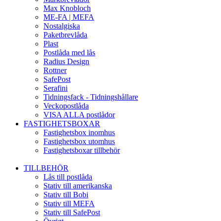
Max Knobloch
ME-FA | MEFA
Nostalgiska
Paketbrevlåda
Plast
Postlåda med lås
Radius Design
Rottner
SafePost
Serafini
Tidningsfack - Tidningshållare
Veckopostlåda
VISA ALLA postlådor
FASTIGHETSBOXAR
Fastighetsbox inomhus
Fastighetsbox utomhus
Fastighetsboxar tillbehör
TILLBEHÖR
Lås till postlåda
Stativ till amerikanska
Stativ till Bobi
Stativ till MEFA
Stativ till SafePost