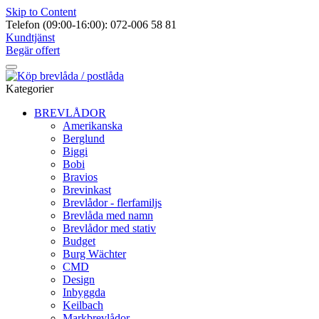
Skip to Content
Telefon (09:00-16:00): 072-006 58 81
Kundtjänst
Begär offert
Kategorier
BREVLÅDOR
Amerikanska
Berglund
Biggi
Bobi
Bravios
Brevinkast
Brevlådor - flerfamiljs
Brevlåda med namn
Brevlådor med stativ
Budget
Burg Wächter
CMD
Design
Inbyggda
Keilbach
Markbrevlådor