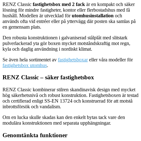
RENZ Classic
fastighetsbox med 2 fack
är en kompakt och säker
lösning för mindre fastigheter, kontor eller flerbostadshus med få
hushåll. Modellen är utvecklad för
utomhusinstallation
och
används ofta vid entréer eller på yttervägg där posten ska samlas på
en gemensam plats.
Den robusta konstruktionen i galvaniserad stålplåt med slitstark
pulverlackerad yta gör boxen mycket motståndskraftig mot regn,
kyla och daglig användning i nordiskt klimat.
Se även hela sortimentet av
fastighetsboxar
eller våra modeller för
fastighetsbox utomhus
.
RENZ Classic – säker fastighetsbox
RENZ Classic kombinerar stilren skandinavisk design med mycket
hög säkerhetsnivå och robust konstruktion. Fastighetsboxen är testad
och certifierad enligt SS-EN 13724 och konstruerad för att motstå
inbrottsförsök och vandalism.
Om en lucka skulle skadas kan den enkelt bytas tack vare den
modulära konstruktionen med separata upphängningar.
Genomtänkta funktioner