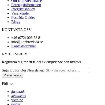
Om KöpBrevlåda.se
Företagsinformation
Integritetspolicy
Våra kunder
Postlåda Guider
Blogg
KONTAKTA OSS
+46 (072) 006 58 81
info@kopbrevlada.se
Kontaktformulär
NYHETSBREV
Registrera dig för att ta del av erbjudande och nyheter
Sign Up for Our Newsletter:
Prenumerera
Följ oss
facebook
instagram
youtube
twitter