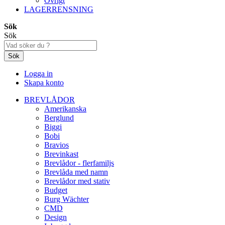
Övrigt
LAGERRENSNING
Sök
Sök
Sök
Logga in
Skapa konto
BREVLÅDOR
Amerikanska
Berglund
Biggi
Bobi
Bravios
Brevinkast
Brevlådor - flerfamiljs
Brevlåda med namn
Brevlådor med stativ
Budget
Burg Wächter
CMD
Design