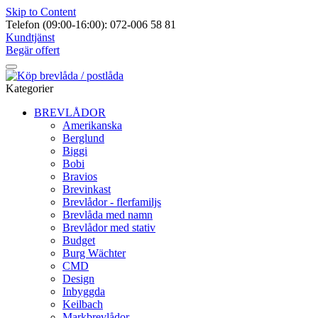
Skip to Content
Telefon (09:00-16:00): 072-006 58 81
Kundtjänst
Begär offert
Kategorier
BREVLÅDOR
Amerikanska
Berglund
Biggi
Bobi
Bravios
Brevinkast
Brevlådor - flerfamiljs
Brevlåda med namn
Brevlådor med stativ
Budget
Burg Wächter
CMD
Design
Inbyggda
Keilbach
Markbrevlådor