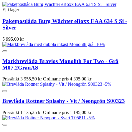
Ej i lager
Paketpostlåda Burg Wächter eBoxx EAA 634 S Si -
Silver
5 995,00 kr
-10%
Markbrevlåda Bravios Monolith For Two - Grå
M07.2GrauAS
Prissänkt
3 955,50 kr
Ordinarie pris
4 395,00 kr
-5%
Brevlåda Rottner Splashy - Vit / Neongrön S00323
Prissänkt
1 135,25 kr
Ordinarie pris
1 195,00 kr
-5%