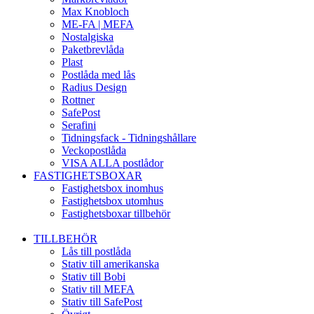
Max Knobloch
ME-FA | MEFA
Nostalgiska
Paketbrevlåda
Plast
Postlåda med lås
Radius Design
Rottner
SafePost
Serafini
Tidningsfack - Tidningshållare
Veckopostlåda
VISA ALLA postlådor
FASTIGHETSBOXAR
Fastighetsbox inomhus
Fastighetsbox utomhus
Fastighetsboxar tillbehör
TILLBEHÖR
Lås till postlåda
Stativ till amerikanska
Stativ till Bobi
Stativ till MEFA
Stativ till SafePost