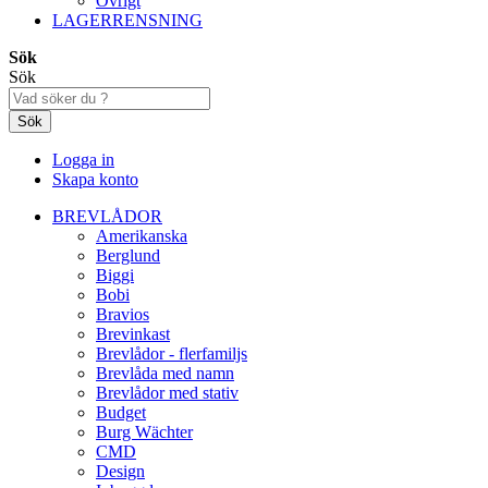
Övrigt
LAGERRENSNING
Sök
Sök
Sök
Logga in
Skapa konto
BREVLÅDOR
Amerikanska
Berglund
Biggi
Bobi
Bravios
Brevinkast
Brevlådor - flerfamiljs
Brevlåda med namn
Brevlådor med stativ
Budget
Burg Wächter
CMD
Design