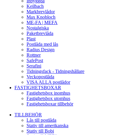
Inbyggda
Keilbach
Markbrevlådor
Max Knobloch
ME-FA | MEFA
Nostalgiska
Paketbrevlåda
Plast
Postlåda med lås
Radius Design
Rottner
SafePost
Serafini
Tidningsfack - Tidningshållare
Veckopostlåda
VISA ALLA postlådor
FASTIGHETSBOXAR
Fastighetsbox inomhus
Fastighetsbox utomhus
Fastighetsboxar tillbehör
TILLBEHÖR
Lås till postlåda
Stativ till amerikanska
Stativ till Bobi