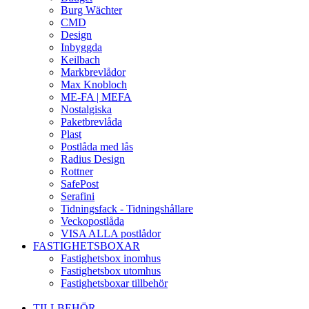
Burg Wächter
CMD
Design
Inbyggda
Keilbach
Markbrevlådor
Max Knobloch
ME-FA | MEFA
Nostalgiska
Paketbrevlåda
Plast
Postlåda med lås
Radius Design
Rottner
SafePost
Serafini
Tidningsfack - Tidningshållare
Veckopostlåda
VISA ALLA postlådor
FASTIGHETSBOXAR
Fastighetsbox inomhus
Fastighetsbox utomhus
Fastighetsboxar tillbehör
TILLBEHÖR