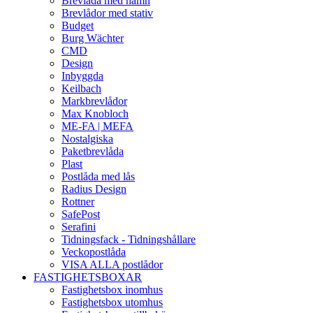
Brevlåda med namn
Brevlådor med stativ
Budget
Burg Wächter
CMD
Design
Inbyggda
Keilbach
Markbrevlådor
Max Knobloch
ME-FA | MEFA
Nostalgiska
Paketbrevlåda
Plast
Postlåda med lås
Radius Design
Rottner
SafePost
Serafini
Tidningsfack - Tidningshållare
Veckopostlåda
VISA ALLA postlådor
FASTIGHETSBOXAR
Fastighetsbox inomhus
Fastighetsbox utomhus