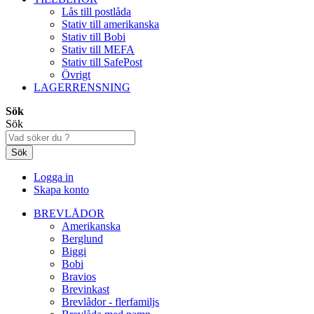
Lås till postlåda
Stativ till amerikanska
Stativ till Bobi
Stativ till MEFA
Stativ till SafePost
Övrigt
LAGERRENSNING
Sök
Sök
Sök
Logga in
Skapa konto
BREVLÅDOR
Amerikanska
Berglund
Biggi
Bobi
Bravios
Brevinkast
Brevlådor - flerfamiljs