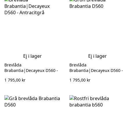
Ej i lager
Ej i lager
Brevlåda
Brevlåda
Brabantia|Decayeux D560 -
Brabantia|Decayeux D560 -
Antracitgrå 132 970
Grön 132 964
1 795,00 kr
1 795,00 kr