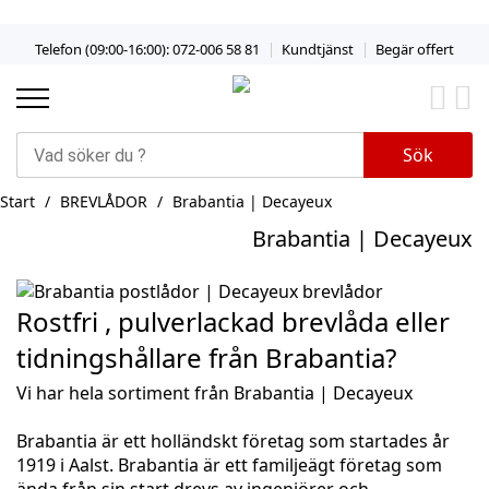
Skip
Telefon (09:00-16:00): 072-006 58 81
Kundtjänst
Begär offert
to
Content
Sök
Start
BREVLÅDOR
Brabantia | Decayeux
Brabantia | Decayeux
Rostfri , pulverlackad brevlåda eller
tidningshållare från Brabantia?
Vi har hela sortiment från Brabantia | Decayeux
Brabantia
är ett holländskt företag som startades år
1919 i Aalst.
Brabantia
är ett familjeägt företag som
ända från sin start drevs av ingenjörer och