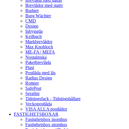
Brevlåda med namn
Brevlådor med stativ
Budget
Burg Wächter
CMD
Design
Inbyggda
Keilbach
Markbrevlådor
Max Knobloch
ME-FA | MEFA
Nostalgiska
Paketbrevlåda
Plast
Postlåda med lås
Radius Design
Rottner
SafePost
Serafini
Tidningsfack - Tidningshållare
Veckopostlåda
VISA ALLA postlådor
FASTIGHETSBOXAR
Fastighetsbox inomhus
Fastighetsbox utomhus