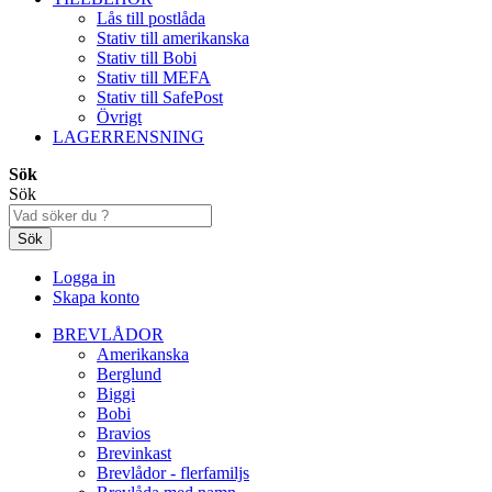
Lås till postlåda
Stativ till amerikanska
Stativ till Bobi
Stativ till MEFA
Stativ till SafePost
Övrigt
LAGERRENSNING
Sök
Sök
Sök
Logga in
Skapa konto
BREVLÅDOR
Amerikanska
Berglund
Biggi
Bobi
Bravios
Brevinkast
Brevlådor - flerfamiljs