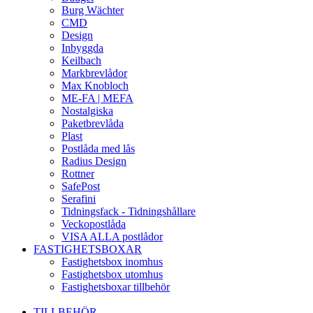
Burg Wächter
CMD
Design
Inbyggda
Keilbach
Markbrevlådor
Max Knobloch
ME-FA | MEFA
Nostalgiska
Paketbrevlåda
Plast
Postlåda med lås
Radius Design
Rottner
SafePost
Serafini
Tidningsfack - Tidningshållare
Veckopostlåda
VISA ALLA postlådor
FASTIGHETSBOXAR
Fastighetsbox inomhus
Fastighetsbox utomhus
Fastighetsboxar tillbehör
TILLBEHÖR