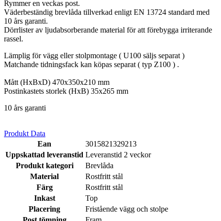
Rymmer en veckas post.
Väderbeständig
brevlåda tillverkad enligt EN 13724 standard med
10 års garanti
.
Dörrlister av ljudabsorberande material för att förebygga irriterande
rassel.
Lämplig för vägg eller stolpmontage ( U100 säljs separat )
Matchande tidningsfack kan köpas separat ( typ Z100 ) .
Mått (HxBxD) 470x350x210 mm
Postinkastets storlek (HxB) 35x265 mm
10 års garanti
Produkt Data
Ean
3015821329213
Uppskattad leveranstid
Leveranstid 2 veckor
Produkt kategori
Brevlåda
Material
Rostfritt stål
Färg
Rostfritt stål
Inkast
Top
Placering
Fristående vägg och stolpe
Post tömning
Fram