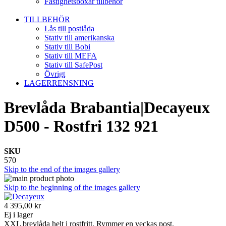
Fastighetsboxar tillbehör
TILLBEHÖR
Lås till postlåda
Stativ till amerikanska
Stativ till Bobi
Stativ till MEFA
Stativ till SafePost
Övrigt
LAGERRENSNING
Brevlåda Brabantia|Decayeux
D500 - Rostfri 132 921
SKU
570
Skip to the end of the images gallery
Skip to the beginning of the images gallery
4 395,00 kr
Ej i lager
XXL brevlåda helt i rostfritt. Rymmer en veckas post.