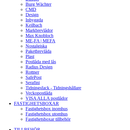
Burg Wächter
CMD
Design
Inbyggda
Keilbach
Markbrevlådor
Max Knobloch
ME-FA | MEFA
Nostalgiska
Paketbrevlåda
Plast
Postlåda med lås
Radius Design
Rottner
SafePost
Serafini
Tidningsfack - Tidningshållare
Veckopostlåda
VISA ALLA postlådor
FASTIGHETSBOXAR
Fastighetsbox inomhus
Fastighetsbox utomhus
Fastighetsboxar tillbehör
TILLBEHÖR