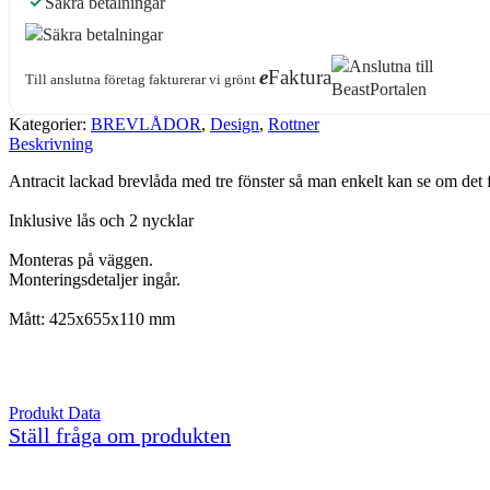
Säkra betalningar
e
Faktura
Till anslutna företag fakturerar vi grönt
Kategorier:
BREVLÅDOR
,
Design
,
Rottner
Beskrivning
Antracit lackad brevlåda med tre fönster så man enkelt kan se om det f
Inklusive lås och 2 nycklar
Monteras på väggen.
Monteringsdetaljer ingår.
Mått: 425x655x110 mm
Produkt Data
Ställ fråga om produkten