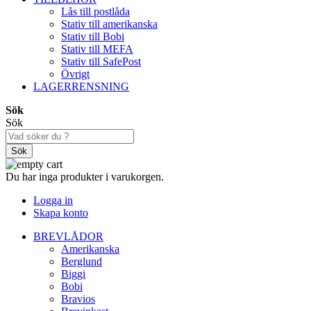
Lås till postlåda
Stativ till amerikanska
Stativ till Bobi
Stativ till MEFA
Stativ till SafePost
Övrigt
LAGERRENSNING
Sök
Sök
Sök
Du har inga produkter i varukorgen.
Logga in
Skapa konto
BREVLÅDOR
Amerikanska
Berglund
Biggi
Bobi
Bravios