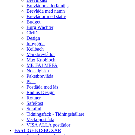
Brevinkast
Brevlådor - flerfamiljs
Brevlåda med namn
Brevlådor med stativ
Budget
Burg Wächter
CMD
Design
Inbyggda
Keilbach
Markbrevlådor
Max Knobloch
ME-FA | MEFA
Nostalgiska
Paketbrevlåda
Plast
Postlåda med lås
Radius Design
Rottner
SafePost
Serafini
Tidningsfack - Tidningshållare
Veckopostlåda
VISA ALLA postlådor
FASTIGHETSBOXAR