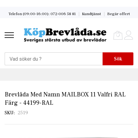
Skip
Telefon (09:00-16:00): 072-006 58 81
Kundtjänst
Begär offert
to
Content
Sök
Brevlåda Med Namn MAILBOX 11 Valfri RAL
Färg - 44199-RAL
SKU
2519
Skip