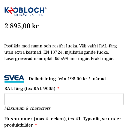
Skip
to
the
2 895,00 kr
beginning
of
the
Postlåda med namn och rostfri lucka. Välj valfri RAL-färg
images
utan extra kostnad. EN 13724, mjukstängande lucka.
gallery
Lasergraverad namnplåt 355×99 mm ingår. Frakt ingår.
Delbetalning från
195,00 kr
/ månad
RAL färg (tex RAL 9005)
Maximum 8 characters
Husnummer (max 4 tecken), tex 41. Typsnitt, se under
produktbilder