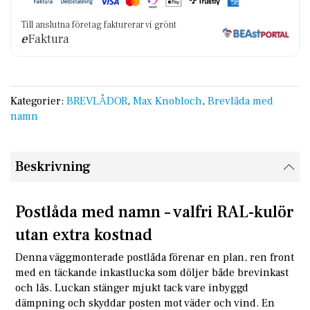
Till anslutna företag fakturerar vi grönt
e
Faktura
Kategorier:
BREVLÅDOR
,
Max Knobloch
,
Brevlåda med
namn
Beskrivning
Postlåda med namn – valfri RAL-kulör
utan extra kostnad
Denna väggmonterade postlåda förenar en plan, ren front
med en täckande inkastlucka som döljer både brevinkast
och lås. Luckan stänger mjukt tack vare inbyggd
dämpning och skyddar posten mot väder och vind. En