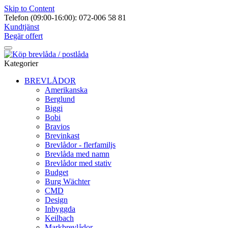
Skip to Content
Telefon (09:00-16:00): 072-006 58 81
Kundtjänst
Begär offert
Kategorier
BREVLÅDOR
Amerikanska
Berglund
Biggi
Bobi
Bravios
Brevinkast
Brevlådor - flerfamiljs
Brevlåda med namn
Brevlådor med stativ
Budget
Burg Wächter
CMD
Design
Inbyggda
Keilbach
Markbrevlådor