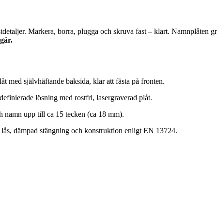
detaljer. Markera, borra, plugga och skruva fast – klart. Namnplåten gra
går.
t med självhäftande baksida, klar att fästa på fronten.
finierade lösning med rostfri, lasergraverad plåt.
 namn upp till ca 15 tecken (ca 18 mm).
h lås, dämpad stängning och konstruktion enligt EN 13724.