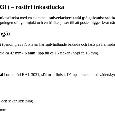
) – rostfri inkastlucka
 inkastlucka
med en stomme i
pulverlackerat stål (på galvaniserad b
ngen stänger mjukt och en hållkedja ser till att posten ligger kvar nä
ngår
l
(genomgravyr). Plåten har självhäftande baksida och fästs på framsidan
höjd ca 42 mm).
Namn:
upp till ca 15 tecken (höjd ca 18 mm).
ål
i orientröd RAL 3031, slät matt finish. Dämpad lucka med vädersky
och säker utdelning.
 mm.