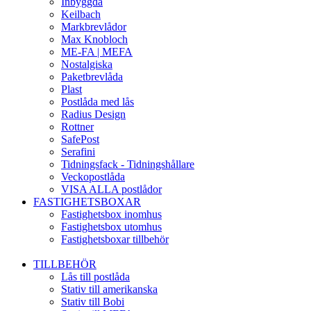
Inbyggda
Keilbach
Markbrevlådor
Max Knobloch
ME-FA | MEFA
Nostalgiska
Paketbrevlåda
Plast
Postlåda med lås
Radius Design
Rottner
SafePost
Serafini
Tidningsfack - Tidningshållare
Veckopostlåda
VISA ALLA postlådor
FASTIGHETSBOXAR
Fastighetsbox inomhus
Fastighetsbox utomhus
Fastighetsboxar tillbehör
TILLBEHÖR
Lås till postlåda
Stativ till amerikanska
Stativ till Bobi