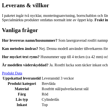
Leverans & villkor
I paketet ingår två nycklar, monteringsanvisning, borrschablon och fäst
Specialmärkta produkter omfattas normalt inte av öppet köp.
Frakt in
Vanliga frågor
Hur levereras namn/husnummer?
Som lasergraverad rostfri namnplå
Kan metoden ändras?
Nej. Denna modell använder tillverkarens förde
Hur mycket text ryms?
Husnummer upp till 4 tecken (ca 42 mm) och
Är modellen väderskyddad?
Ja. Rostfri lucka som täcker inkast oc
Produkt Data
Uppskattad leveranstid
Leveranstid 3 veckor
Produkt kategori
Brevlåda
Material
Rostfritt stål/pulverlackerat stål
Färg
Röd
Lås typ
Cylinderlås
Inkast
Top