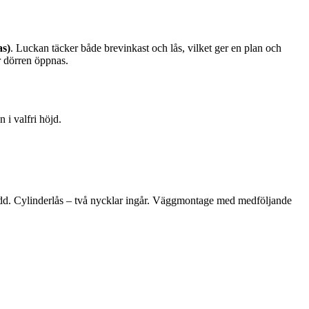
as)
. Luckan täcker både brevinkast och lås, vilket ger en plan och
r dörren öppnas.
 i valfri höjd.
dd. Cylinderlås – två nycklar ingår. Väggmontage med medföljande