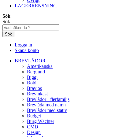
Övrigt
LAGERRENSNING
Sök
Sök
Sök
Logga in
Skapa konto
BREVLÅDOR
Amerikanska
Berglund
Biggi
Bobi
Bravios
Brevinkast
Brevlådor - flerfamiljs
Brevlåda med namn
Brevlådor med stativ
Budget
Burg Wächter
CMD
Design