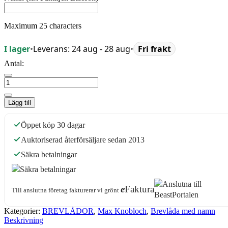
Maximum 25 characters
I lager
•
Leverans: 24 aug - 28 aug
•
Fri frakt
Antal:
Lägg till
Öppet köp 30 dagar
Auktoriserad återförsäljare sedan 2013
Säkra betalningar
e
Faktura
Till anslutna företag fakturerar vi grönt
Kategorier:
BREVLÅDOR
,
Max Knobloch
,
Brevlåda med namn
Beskrivning