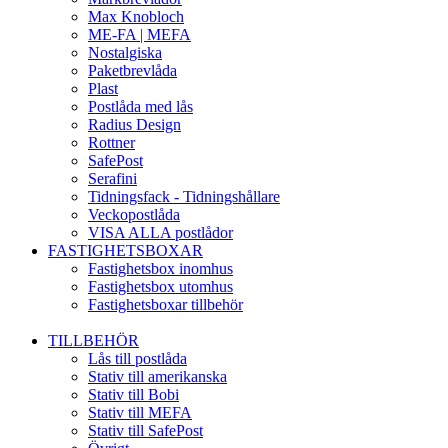
Max Knobloch
ME-FA | MEFA
Nostalgiska
Paketbrevlåda
Plast
Postlåda med lås
Radius Design
Rottner
SafePost
Serafini
Tidningsfack - Tidningshållare
Veckopostlåda
VISA ALLA postlådor
FASTIGHETSBOXAR
Fastighetsbox inomhus
Fastighetsbox utomhus
Fastighetsboxar tillbehör
TILLBEHÖR
Lås till postlåda
Stativ till amerikanska
Stativ till Bobi
Stativ till MEFA
Stativ till SafePost