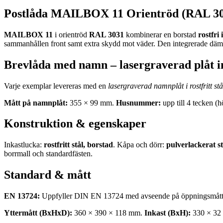
Postlåda MAILBOX 11 Orientröd (RAL 3031
MAILBOX 11
i orientröd
RAL 3031
kombinerar en borstad
rostfri
sammanhållen front samt extra skydd mot väder. Den integrerade dämpni
Brevlåda med namn – lasergraverad plåt i
Varje exemplar levereras med en
lasergraverad namnplåt i rostfritt stå
Mått på namnplåt:
355 × 99 mm.
Husnummer:
upp till 4 tecken (
Konstruktion & egenskaper
Inkastlucka:
rostfritt stål, borstad
. Kåpa och dörr:
pulverlackerat st
borrmall och standardfästen.
Standard & mått
EN 13724:
Uppfyller DIN EN 13724 med avseende på öppningsmått 
Yttermått (BxHxD):
360 × 390 × 118 mm.
Inkast (BxH):
330 × 32