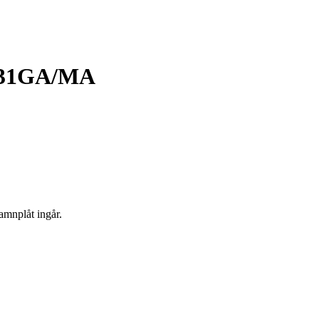
3031GA/MA
amnplåt ingår.