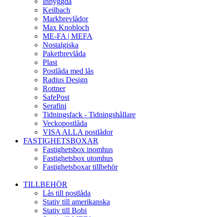
Inbyggda
Keilbach
Markbrevlådor
Max Knobloch
ME-FA | MEFA
Nostalgiska
Paketbrevlåda
Plast
Postlåda med lås
Radius Design
Rottner
SafePost
Serafini
Tidningsfack - Tidningshållare
Veckopostlåda
VISA ALLA postlådor
FASTIGHETSBOXAR
Fastighetsbox inomhus
Fastighetsbox utomhus
Fastighetsboxar tillbehör
TILLBEHÖR
Lås till postlåda
Stativ till amerikanska
Stativ till Bobi