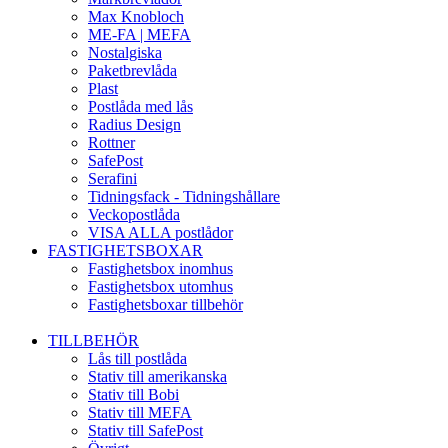
Max Knobloch
ME-FA | MEFA
Nostalgiska
Paketbrevlåda
Plast
Postlåda med lås
Radius Design
Rottner
SafePost
Serafini
Tidningsfack - Tidningshållare
Veckopostlåda
VISA ALLA postlådor
FASTIGHETSBOXAR
Fastighetsbox inomhus
Fastighetsbox utomhus
Fastighetsboxar tillbehör
TILLBEHÖR
Lås till postlåda
Stativ till amerikanska
Stativ till Bobi
Stativ till MEFA
Stativ till SafePost