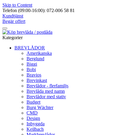
Skip to Content
Telefon (09:00-16:00): 072-006 58 81
Kundtjänst
Begär offert
Kategorier
BREVLÅDOR
Amerikanska
Berglund
Biggi
Bobi
Bravios
Brevinkast
Brevlådor - flerfamiljs
Brevlåda med namn
Brevlådor med stativ
Budget
Burg Wächter
CMD
Design
Inbyggda
Keilbach
Markbrevlådor