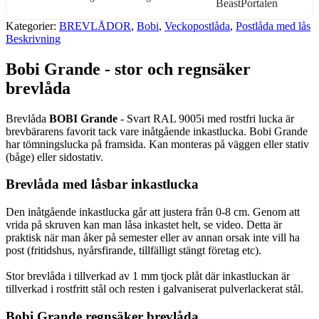
Kategorier:
BREVLÅDOR
,
Bobi
,
Veckopostlåda
,
Postlåda med lås
Beskrivning
Bobi Grande - stor och regnsäker
brevlåda
Brevlåda
BOBI Grande
- Svart RAL 9005i med rostfri lucka är
brevbärarens favorit tack vare inåtgående inkastlucka. Bobi Grande
har tömningslucka på framsida. Kan monteras på väggen eller stativ
(båge) eller sidostativ.
Brevlåda med låsbar inkastlucka
Den inåtgående inkastlucka går att justera från 0-8 cm. Genom att
vrida på skruven kan man låsa inkastet helt, se video. Detta är
praktisk när man åker på semester eller av annan orsak inte vill ha
post (fritidshus, nyårsfirande, tillfälligt stängt företag etc).
Stor brevlåda i tillverkad av 1 mm tjock plåt där inkastluckan är
tillverkad i rostfritt stål och resten i galvaniserat pulverlackerat stål.
Bobi Grande regnsäker brevlåda