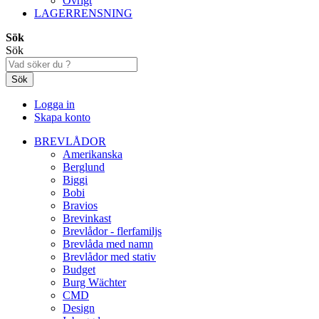
Övrigt
LAGERRENSNING
Sök
Sök
Sök
Logga in
Skapa konto
BREVLÅDOR
Amerikanska
Berglund
Biggi
Bobi
Bravios
Brevinkast
Brevlådor - flerfamiljs
Brevlåda med namn
Brevlådor med stativ
Budget
Burg Wächter
CMD
Design