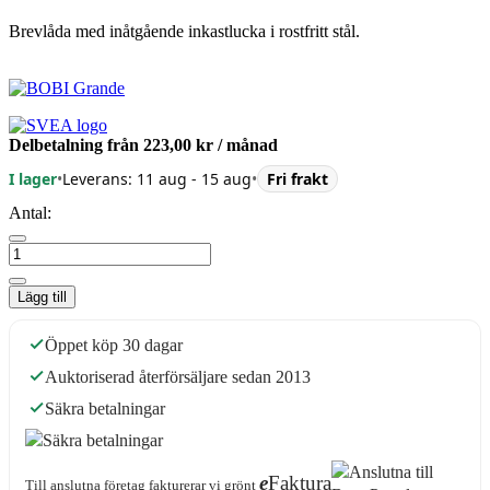
Brevlåda med inåtgående inkastlucka i rostfritt stål.
Delbetalning från
223,00 kr
/ månad
I lager
•
Leverans: 11 aug - 15 aug
•
Fri frakt
Antal:
Lägg till
Öppet köp 30 dagar
Auktoriserad återförsäljare sedan 2013
Säkra betalningar
e
Faktura
Till anslutna företag fakturerar vi grönt