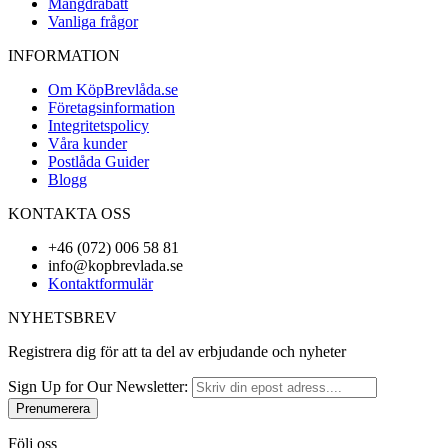
Mängdrabatt
Vanliga frågor
INFORMATION
Om KöpBrevlåda.se
Företagsinformation
Integritetspolicy
Våra kunder
Postlåda Guider
Blogg
KONTAKTA OSS
+46 (072) 006 58 81
info@kopbrevlada.se
Kontaktformulär
NYHETSBREV
Registrera dig för att ta del av erbjudande och nyheter
Sign Up for Our Newsletter:
Prenumerera
Följ oss