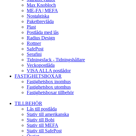
Max Knobloch
ME-FA | MEFA
Nostalgiska
Paketbrevlåda
Plast
Postlåda med lås
Radius Design
Rottner
SafePost
Serafini
Tidningsfack - Tidningshållare
Veckopostlåda
VISA ALLA postlådor
FASTIGHETSBOXAR
Fastighetsbox inomhus
Fastighetsbox utomhus
Fastighetsboxar tillbehör
TILLBEHÖR
Lås till postlåda
Stativ till amerikanska
Stativ till Bobi
Stativ till MEFA
Stativ till SafePost