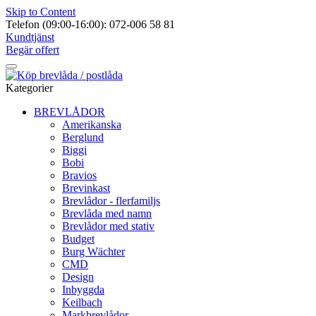
Skip to Content
Telefon (09:00-16:00): 072-006 58 81
Kundtjänst
Begär offert
Kategorier
BREVLÅDOR
Amerikanska
Berglund
Biggi
Bobi
Bravios
Brevinkast
Brevlådor - flerfamiljs
Brevlåda med namn
Brevlådor med stativ
Budget
Burg Wächter
CMD
Design
Inbyggda
Keilbach
Markbrevlådor