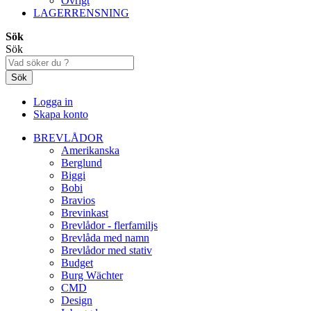
Övrigt
LAGERRENSNING
Sök
Sök
Sök
Logga in
Skapa konto
BREVLÅDOR
Amerikanska
Berglund
Biggi
Bobi
Bravios
Brevinkast
Brevlådor - flerfamiljs
Brevlåda med namn
Brevlådor med stativ
Budget
Burg Wächter
CMD
Design