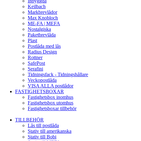
Inbyggda
Keilbach
Markbrevlådor
Max Knobloch
ME-FA | MEFA
Nostalgiska
Paketbrevlåda
Plast
Postlåda med lås
Radius Design
Rottner
SafePost
Serafini
Tidningsfack - Tidningshållare
Veckopostlåda
VISA ALLA postlådor
FASTIGHETSBOXAR
Fastighetsbox inomhus
Fastighetsbox utomhus
Fastighetsboxar tillbehör
TILLBEHÖR
Lås till postlåda
Stativ till amerikanska
Stativ till Bobi