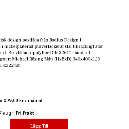
tisk design postlåda från Radius Design i
 i nickelpläterad pulverlackerat stål tillräckligt stor
vert. Brevlådan uppfyller DIN 32617 standard.
signer: Michael Rösing Mått (HxBxD) 340x400x120
 35x325mm
ån
209,00 kr
/ månad
27 aug
•
Fri frakt
Lägg Till