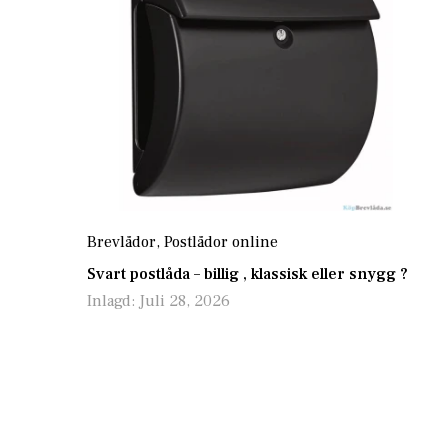
Brevlådor
,
Postlådor online
Svart postlåda – billig , klassisk eller snygg ?
Inlagd:
Juli 28, 2026