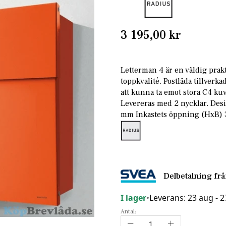
3 195,00 kr
Letterman 4 är en väldig prak
toppkvalité. Postlåda tillverkad
att kunna ta emot stora C4 ku
Levereras med 2 nycklar. De
mm Inkastets öppning (HxB)
Delbetalning fr
I lager
•
Leverans: 23 aug - 
Antal: