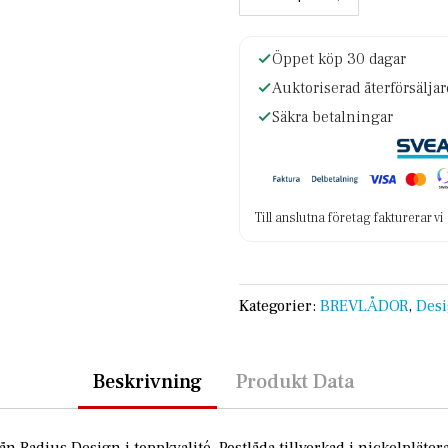
Öppet köp 30 dagar
Auktoriserad återförsälja
Säkra betalningar
Till anslutna företag fakturerar v
Kategorier:
BREVLÅDOR
,
Des
Beskrivning
Produkt Data
n Radius Design i toppkvalité. Postlåda tillverkad i nickelpläterad