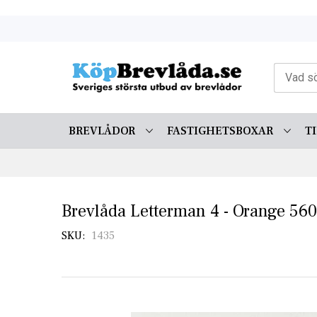
Skip
to
Content
BREVLÅDOR
FASTIGHETSBOXAR
T
Brevlåda Letterman 4 - Orange 560
SKU
1435
Skip
to