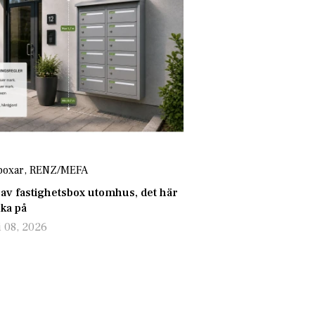
boxar
,
RENZ/MEFA
 av fastighetsbox utomhus, det här
nka på
i 08, 2026