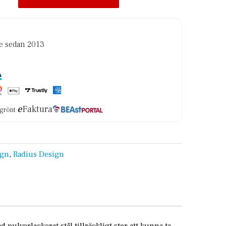
re sedan 2013
e
Faktura
i grönt
ign
,
Radius Design
 pulverlackerat stål tillräckligt stor att kunna ta