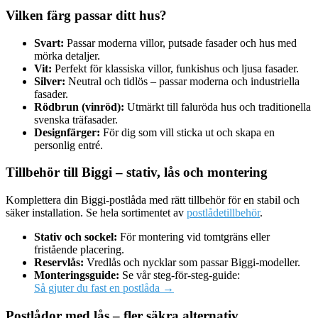
Vilken färg passar ditt hus?
Svart:
Passar moderna villor, putsade fasader och hus med
mörka detaljer.
Vit:
Perfekt för klassiska villor, funkishus och ljusa fasader.
Silver:
Neutral och tidlös – passar moderna och industriella
fasader.
Rödbrun (vinröd):
Utmärkt till faluröda hus och traditionella
svenska träfasader.
Designfärger:
För dig som vill sticka ut och skapa en
personlig entré.
Tillbehör till Biggi – stativ, lås och montering
Komplettera din Biggi‑postlåda med rätt tillbehör för en stabil och
säker installation. Se hela sortimentet av
postlådetillbehör
.
Stativ och sockel:
För montering vid tomtgräns eller
fristående placering.
Reservlås:
Vredlås och nycklar som passar Biggi‑modeller.
Monteringsguide:
Se vår steg‑för‑steg‑guide:
Så gjuter du fast en postlåda →
Postlådor med lås – fler säkra alternativ