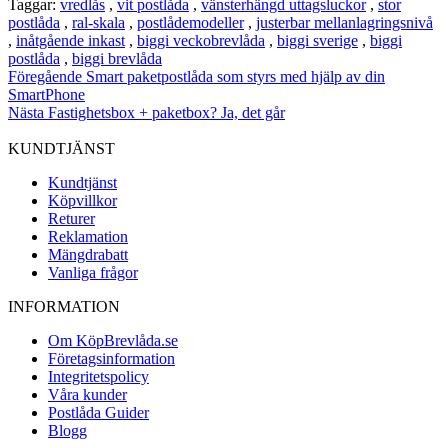
Taggar:
vredlås
,
vit postlåda
,
vänsterhängd uttagsluckor
,
stor
postlåda
,
ral-skala
,
postlådemodeller
,
justerbar mellanlagringsnivå
,
inåtgående inkast
,
biggi veckobrevlåda
,
biggi sverige
,
biggi
postlåda
,
biggi brevlåda
Föregående
Smart paketpostlåda som styrs med hjälp av din
SmartPhone
Nästa
Fastighetsbox + paketbox? Ja, det går
KUNDTJÄNST
Kundtjänst
Köpvillkor
Returer
Reklamation
Mängdrabatt
Vanliga frågor
INFORMATION
Om KöpBrevlåda.se
Företagsinformation
Integritetspolicy
Våra kunder
Postlåda Guider
Blogg