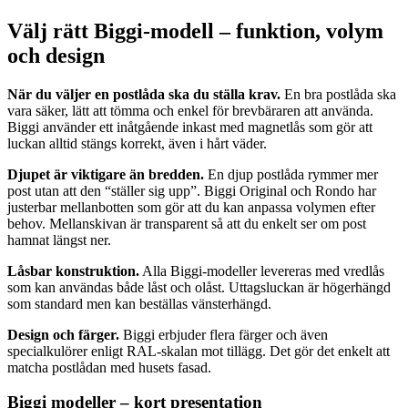
Välj rätt Biggi‑modell – funktion, volym
och design
När du väljer en postlåda ska du ställa krav.
En bra postlåda ska
vara säker, lätt att tömma och enkel för brevbäraren att använda.
Biggi använder ett inåtgående inkast med magnetlås som gör att
luckan alltid stängs korrekt, även i hårt väder.
Djupet är viktigare än bredden.
En djup postlåda rymmer mer
post utan att den “ställer sig upp”. Biggi Original och Rondo har
justerbar mellanbotten som gör att du kan anpassa volymen efter
behov. Mellanskivan är transparent så att du enkelt ser om post
hamnat längst ner.
Låsbar konstruktion.
Alla Biggi‑modeller levereras med vredlås
som kan användas både låst och olåst. Uttagsluckan är högerhängd
som standard men kan beställas vänsterhängd.
Design och färger.
Biggi erbjuder flera färger och även
specialkulörer enligt RAL‑skalan mot tillägg. Det gör det enkelt att
matcha postlådan med husets fasad.
Biggi modeller – kort presentation