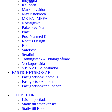
Inbyggda
Keilbach
Markbrevlådor
Max Knobloch
ME-FA | MEFA
Nostalgiska
Paketbrevlåda
Plast
Postlåda med lås
Radius Design
Rottner
SafePost
Serafini
Tidningsfack - Tidningshållare
Veckopostlåda
VISA ALLA postlådor
FASTIGHETSBOXAR
Fastighetsbox inomhus
Fastighetsbox utomhus
Fastighetsboxar tillbehör
TILLBEHÖR
Lås till postlåda
Stativ till amerikanska
Stativ till Bobi