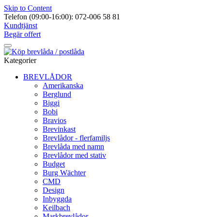
Skip to Content
Telefon (09:00-16:00): 072-006 58 81
Kundtjänst
Begär offert
Kategorier
BREVLÅDOR
Amerikanska
Berglund
Biggi
Bobi
Bravios
Brevinkast
Brevlådor - flerfamiljs
Brevlåda med namn
Brevlådor med stativ
Budget
Burg Wächter
CMD
Design
Inbyggda
Keilbach
Markbrevlådor