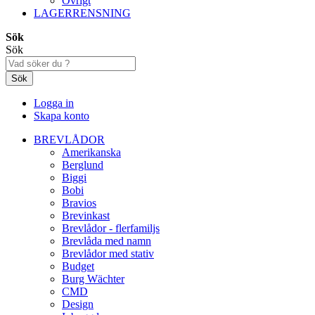
Övrigt
LAGERRENSNING
Sök
Sök
Sök
Logga in
Skapa konto
BREVLÅDOR
Amerikanska
Berglund
Biggi
Bobi
Bravios
Brevinkast
Brevlådor - flerfamiljs
Brevlåda med namn
Brevlådor med stativ
Budget
Burg Wächter
CMD
Design