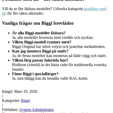
Vill du se fler låsbara modeller? Utforska kategorin
postlådor med
lås
för fler säkra alternativ.
Vanliga frågor om Biggi brevlådor
Är alla Biggi‑modeller låsbara?
Ja, alla modeller levereras med vredlås och nycklar.
Vilken Biggi‑modell rymmer mest?
Biggi Original har störst volym och justerbar mellanbotten.
Kan jag montera Biggi på stativ?
Ja, de flesta modeller kan monteras på både vägg och stativ.
Vilken färg passar faluröda hus?
Rödbrun (vinröd) är det bästa valet för traditionella svenska
fasader.
Finns Biggi i specialfärger?
Ja, mot tillägg kan du beställa valfri RAL‑kulör.
Inlagd:
Mars 19, 2026
|
Kategorier:
Biggi
|
Författare:
System Administrator