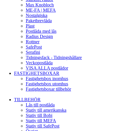
Max Knobloch
ME-FA | MEFA
Nostalgiska
Paketbrevlåda
Plast
Postlåda med lås
Radius Design
Rottner
SafePost
Serafini
Tidningsfack - Tidningshållare
Veckopostlåda
VISA ALLA postlådor
FASTIGHETSBOXAR
Fastighetsbox inomhus
Fastighetsbox utomhus
Fastighetsboxar tillbehör
TILLBEHÖR
Lås till postlåda
Stativ till amerikanska
Stativ till Bobi
Stativ till MEFA
Stativ till SafePost