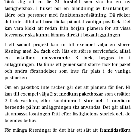
Tänk dig att ni är
21 hushåll
som ska ha en ny
fastighetsbox. I huset bor en blandning av barnfamiljer,
äldre och personer med funktionsnedsättning. Då räcker
det inte alltid att bara tänka på antal vanliga postfack. Det
kan vara klokt att redan från början planera för att vissa
leveranser ska kunna lämnas direkt i boxanläggningen.
I ett sådant projekt kan ni till exempel välja en större
lösning med
24 fack
och låta ett större servicefack, alltså
en
paketbox motsvarande 3 fack
, byggas in i
anläggningen. Då finns ett gemensamt större fack för paket
och andra försändelser som inte får plats i de vanliga
postfacken.
Om en paketbox inte räcker går det att planera för fler. Ni
kan till exempel välja
2 st medium paketboxar
som ersätter
2 fack vardera, eller kombinera
1 stor och 1 medium
beroende på hur anläggningen ska användas. Det går alltså
att anpassa lösningen fritt efter fastighetens storlek och de
boendes behov.
För många föreningar är det här ett sätt att
framtidssäkra