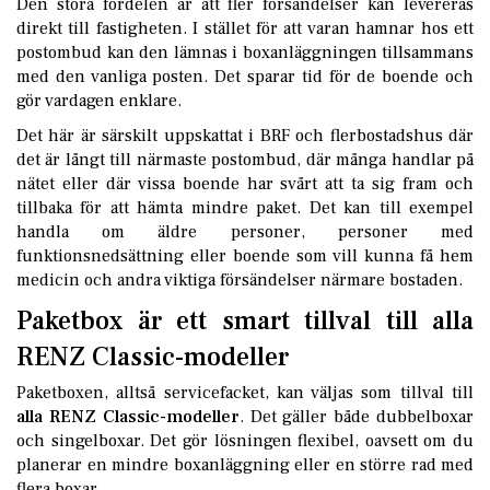
Den stora fördelen är att fler försändelser kan levereras
direkt till fastigheten. I stället för att varan hamnar hos ett
postombud kan den lämnas i boxanläggningen tillsammans
med den vanliga posten. Det sparar tid för de boende och
gör vardagen enklare.
Det här är särskilt uppskattat i BRF och flerbostadshus där
det är långt till närmaste postombud, där många handlar på
nätet eller där vissa boende har svårt att ta sig fram och
tillbaka för att hämta mindre paket. Det kan till exempel
handla om äldre personer, personer med
funktionsnedsättning eller boende som vill kunna få hem
medicin och andra viktiga försändelser närmare bostaden.
Paketbox är ett smart tillval till alla
RENZ Classic-modeller
Paketboxen, alltså servicefacket, kan väljas som tillval till
alla RENZ Classic-modeller
. Det gäller både dubbelboxar
och singelboxar. Det gör lösningen flexibel, oavsett om du
planerar en mindre boxanläggning eller en större rad med
flera boxar.