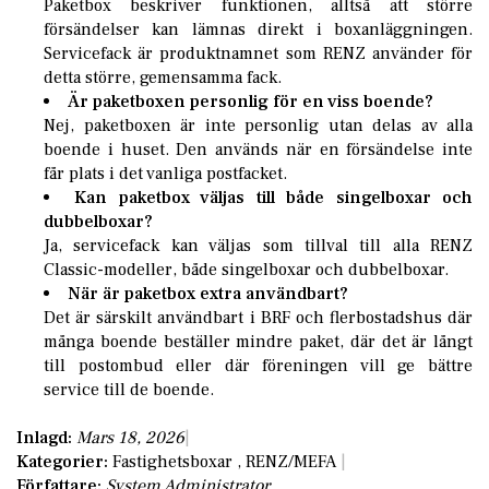
Paketbox beskriver funktionen, alltså att större
försändelser kan lämnas direkt i boxanläggningen.
Servicefack är produktnamnet som RENZ använder för
detta större, gemensamma fack.
Är paketboxen personlig för en viss boende?
Nej, paketboxen är inte personlig utan delas av alla
boende i huset. Den används när en försändelse inte
får plats i det vanliga postfacket.
Kan paketbox väljas till både singelboxar och
dubbelboxar?
Ja, servicefack kan väljas som tillval till alla RENZ
Classic-modeller, både singelboxar och dubbelboxar.
När är paketbox extra användbart?
Det är särskilt användbart i BRF och flerbostadshus där
många boende beställer mindre paket, där det är långt
till postombud eller där föreningen vill ge bättre
service till de boende.
Inlagd:
Mars 18, 2026
Kategorier:
Fastighetsboxar
,
RENZ/MEFA
Författare:
System Administrator