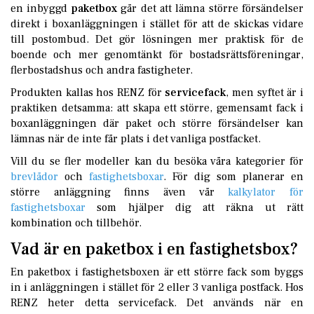
en inbyggd
paketbox
går det att lämna större försändelser
direkt i boxanläggningen i stället för att de skickas vidare
till postombud. Det gör lösningen mer praktisk för de
boende och mer genomtänkt för bostadsrättsföreningar,
flerbostadshus och andra fastigheter.
Produkten kallas hos RENZ för
servicefack
, men syftet är i
praktiken detsamma: att skapa ett större, gemensamt fack i
boxanläggningen där paket och större försändelser kan
lämnas när de inte får plats i det vanliga postfacket.
Vill du se fler modeller kan du besöka våra kategorier för
brevlådor
och
fastighetsboxar
. För dig som planerar en
större anläggning finns även vår
kalkylator för
fastighetsboxar
som hjälper dig att räkna ut rätt
kombination och tillbehör.
Vad är en paketbox i en fastighetsbox?
En paketbox i fastighetsboxen är ett större fack som byggs
in i anläggningen i stället för 2 eller 3 vanliga postfack. Hos
RENZ heter detta servicefack. Det används när en