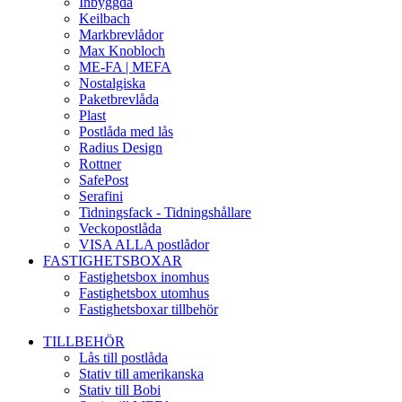
Inbyggda
Keilbach
Markbrevlådor
Max Knobloch
ME-FA | MEFA
Nostalgiska
Paketbrevlåda
Plast
Postlåda med lås
Radius Design
Rottner
SafePost
Serafini
Tidningsfack - Tidningshållare
Veckopostlåda
VISA ALLA postlådor
FASTIGHETSBOXAR
Fastighetsbox inomhus
Fastighetsbox utomhus
Fastighetsboxar tillbehör
TILLBEHÖR
Lås till postlåda
Stativ till amerikanska
Stativ till Bobi