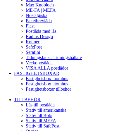
Max Knobloch
ME-FA | MEFA
Nostalgiska
Paketbrevlåda
Plast
Postlåda med lås
Radius Design
Rottner
SafePost
Serafini
Tidningsfack - Tidningshållare
Veckopostlåda
VISA ALLA postlådor
FASTIGHETSBOXAR
Fastighetsbox inomhus
Fastighetsbox utomhus
Fastighetsboxar tillbehör
TILLBEHÖR
Lås till postlåda
Stativ till amerikanska
Stativ till Bobi
Stativ till MEFA
Stativ till SafePost