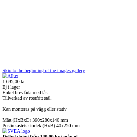
Skip to the beginning of the images gallery
1 695,00 kr
Ej i lager
Enkel brevlåda med lås.
Tillverkad av rostfritt stål.
Kan monteras på vägg eller stativ.
Mått (HxBxD) 390x280x140 mm
Postinkastets storlek (HxB) 40x250 mm
Delbetalning från
140,00 kr
/ månad