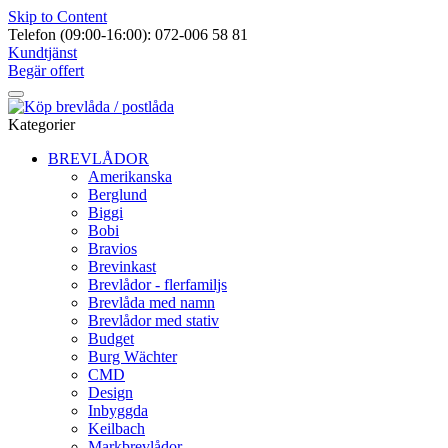
Skip to Content
Telefon (09:00-16:00): 072-006 58 81
Kundtjänst
Begär offert
Kategorier
BREVLÅDOR
Amerikanska
Berglund
Biggi
Bobi
Bravios
Brevinkast
Brevlådor - flerfamiljs
Brevlåda med namn
Brevlådor med stativ
Budget
Burg Wächter
CMD
Design
Inbyggda
Keilbach
Markbrevlådor