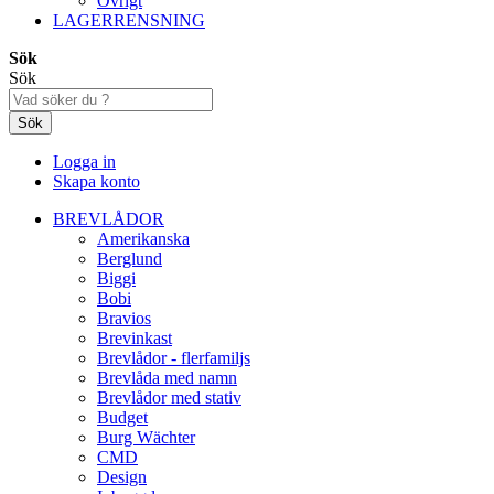
Övrigt
LAGERRENSNING
Sök
Sök
Sök
Logga in
Skapa konto
BREVLÅDOR
Amerikanska
Berglund
Biggi
Bobi
Bravios
Brevinkast
Brevlådor - flerfamiljs
Brevlåda med namn
Brevlådor med stativ
Budget
Burg Wächter
CMD
Design