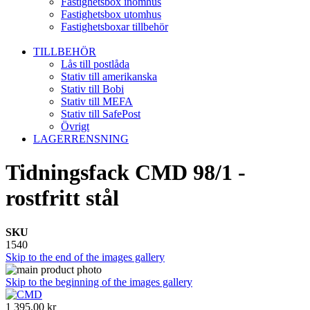
Fastighetsbox inomhus
Fastighetsbox utomhus
Fastighetsboxar tillbehör
TILLBEHÖR
Lås till postlåda
Stativ till amerikanska
Stativ till Bobi
Stativ till MEFA
Stativ till SafePost
Övrigt
LAGERRENSNING
Tidningsfack CMD 98/1 -
rostfritt stål
SKU
1540
Skip to the end of the images gallery
Skip to the beginning of the images gallery
1 395,00 kr