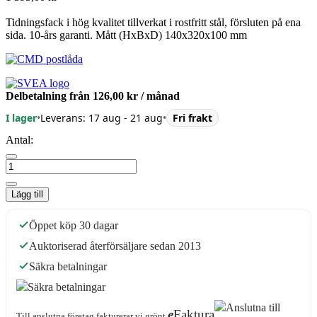
Tidningsfack i hög kvalitet tillverkat i rostfritt stål, försluten på ena
sida. 10-års garanti. Mått (HxBxD) 140x320x100 mm
Delbetalning från
126,00 kr
/ månad
I lager
•
Leverans: 17 aug - 21 aug
•
Fri frakt
Antal:
Lägg till
Öppet köp 30 dagar
Auktoriserad återförsäljare sedan 2013
Säkra betalningar
e
Faktura
Till anslutna företag fakturerar vi grönt