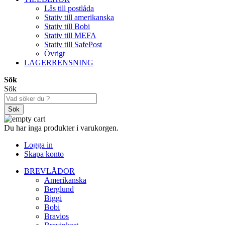
Lås till postlåda
Stativ till amerikanska
Stativ till Bobi
Stativ till MEFA
Stativ till SafePost
Övrigt
LAGERRENSNING
Sök
Sök
Sök
Du har inga produkter i varukorgen.
Logga in
Skapa konto
BREVLÅDOR
Amerikanska
Berglund
Biggi
Bobi
Bravios