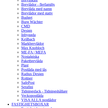
Brevinkast
Brevlådor - flerfamiljs
Brevlåda med namn
Brevlådor med stativ
Budget
Burg Wächter
CMD
Design
Inbyggda
Keilbach
Markbrevlådor
Max Knobloch
ME-FA | MEFA
Nostalgiska
Paketbrevlåda
Plast
Postlåda med lås
Radius Design
Rottner
SafePost
Serafini
Tidningsfack - Tidningshållare
Veckopostlåda
VISA ALLA postlådor
FASTIGHETSBOXAR