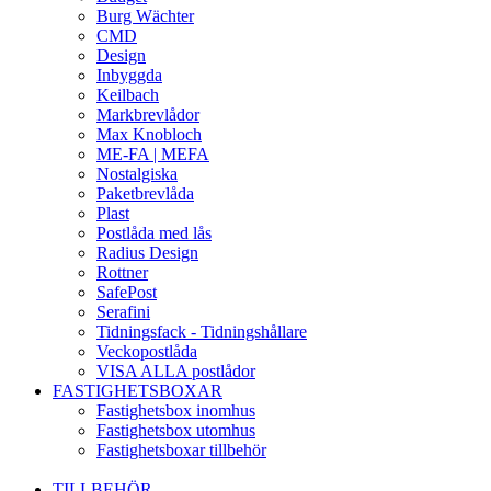
Burg Wächter
CMD
Design
Inbyggda
Keilbach
Markbrevlådor
Max Knobloch
ME-FA | MEFA
Nostalgiska
Paketbrevlåda
Plast
Postlåda med lås
Radius Design
Rottner
SafePost
Serafini
Tidningsfack - Tidningshållare
Veckopostlåda
VISA ALLA postlådor
FASTIGHETSBOXAR
Fastighetsbox inomhus
Fastighetsbox utomhus
Fastighetsboxar tillbehör
TILLBEHÖR