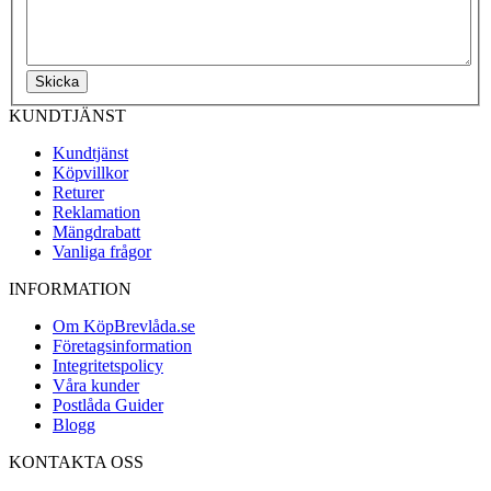
Skicka
KUNDTJÄNST
Kundtjänst
Köpvillkor
Returer
Reklamation
Mängdrabatt
Vanliga frågor
INFORMATION
Om KöpBrevlåda.se
Företagsinformation
Integritetspolicy
Våra kunder
Postlåda Guider
Blogg
KONTAKTA OSS