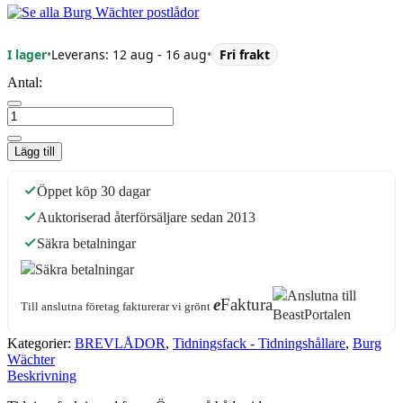
I lager
•
Leverans: 12 aug - 16 aug
•
Fri frakt
Antal:
Lägg till
Öppet köp 30 dagar
Auktoriserad återförsäljare sedan 2013
Säkra betalningar
e
Faktura
Till anslutna företag fakturerar vi grönt
Kategorier:
BREVLÅDOR
,
Tidningsfack - Tidningshållare
,
Burg
Wächter
Beskrivning