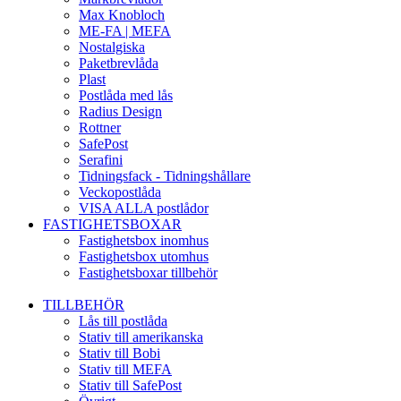
Max Knobloch
ME-FA | MEFA
Nostalgiska
Paketbrevlåda
Plast
Postlåda med lås
Radius Design
Rottner
SafePost
Serafini
Tidningsfack - Tidningshållare
Veckopostlåda
VISA ALLA postlådor
FASTIGHETSBOXAR
Fastighetsbox inomhus
Fastighetsbox utomhus
Fastighetsboxar tillbehör
TILLBEHÖR
Lås till postlåda
Stativ till amerikanska
Stativ till Bobi
Stativ till MEFA
Stativ till SafePost