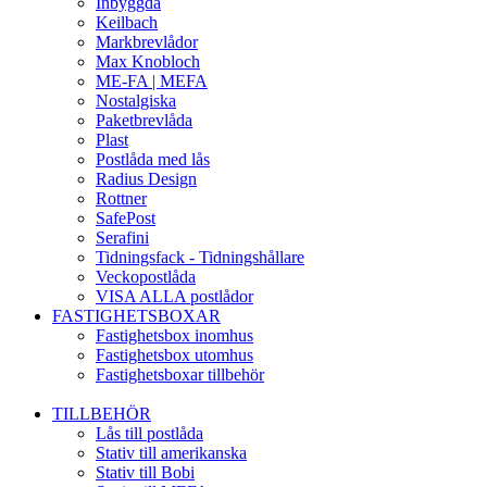
Inbyggda
Keilbach
Markbrevlådor
Max Knobloch
ME-FA | MEFA
Nostalgiska
Paketbrevlåda
Plast
Postlåda med lås
Radius Design
Rottner
SafePost
Serafini
Tidningsfack - Tidningshållare
Veckopostlåda
VISA ALLA postlådor
FASTIGHETSBOXAR
Fastighetsbox inomhus
Fastighetsbox utomhus
Fastighetsboxar tillbehör
TILLBEHÖR
Lås till postlåda
Stativ till amerikanska
Stativ till Bobi