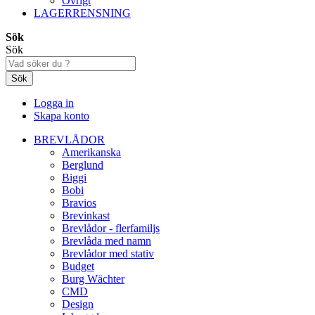
Övrigt
LAGERRENSNING
Sök
Sök
Sök
Logga in
Skapa konto
BREVLÅDOR
Amerikanska
Berglund
Biggi
Bobi
Bravios
Brevinkast
Brevlådor - flerfamiljs
Brevlåda med namn
Brevlådor med stativ
Budget
Burg Wächter
CMD
Design