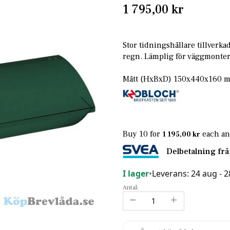
1 795,00 kr
Stor tidningshållare tillverka
regn. Lämplig för väggmonter
Mått (HxBxD) 150x440x160 
Buy 10 for
each a
1 195,00 kr
Delbetalning fr
I lager
•
Leverans: 24 aug - 
Antal: