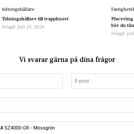
tidningshållare
Fastighets
Tidningshållare till trapphuset
Placering
bör du tä
Inlagd:
Juli 25, 2026
Inlagd:
Jul
Vi svarar gärna på dina frågor