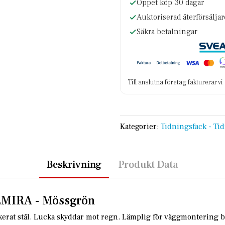
Öppet köp 30 dagar
Auktoriserad återförsälja
Säkra betalningar
Till anslutna företag fakturerar v
Kategorier:
Tidningsfack - Ti
Beskrivning
Produkt Data
ELMIRA - Mössgrön
ackerat stål. Lucka skyddar mot regn. Lämplig för väggmontering 