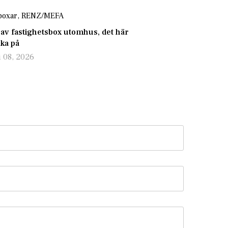
boxar
,
RENZ/MEFA
 av fastighetsbox utomhus, det här
nka på
i 08, 2026