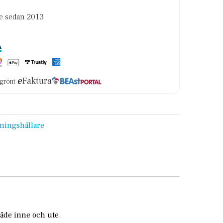
re sedan 2013
e
Faktura
i grönt
dningshållare
både inne och ute.