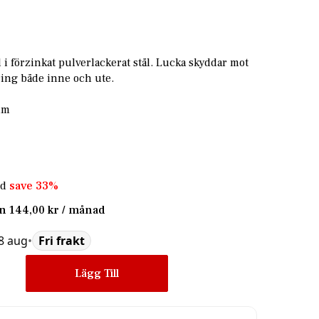
d i förzinkat pulverlackerat stål. Lucka skyddar mot
ing både inne och ute.
mm
nd
save
33
%
ån
144,00 kr
/ månad
28 aug
•
Fri frakt
Lägg Till