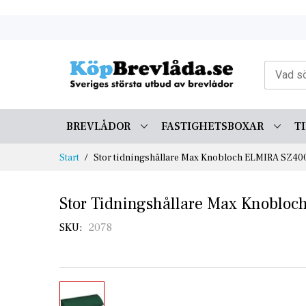
Skip
to
Content
BREVLÅDOR
FASTIGHETSBOXAR
T
Start
Stor tidningshållare Max Knobloch ELMIRA SZ40
Stor Tidningshållare Max Knoblo
SKU
2078
Skip
to