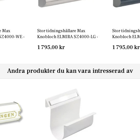
re Max
Stor tidningshållare Max
Stor tidnings
SZ4000-WE -
Knobloch ELMIRA SZ4000-LG -
Knobloch ELM
Ljusgrå RAL 7035
Antracit RAL 
1 795,00 kr
1 795,00 kr
Andra produkter du kan vara intresserad av