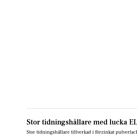
Skip
to
the
beginning
of
the
images
gallery
Stor tidningshållare med lucka 
Stor tidningshållare tillverkad i förzinkat pulverl