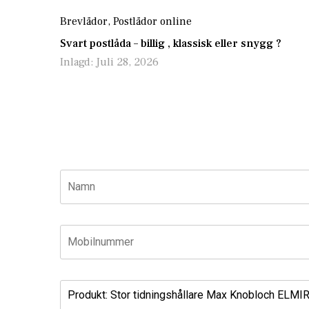
Brevlådor
,
Postlådor online
Svart postlåda – billig , klassisk eller snygg ?
Inlagd:
Juli 28, 2026