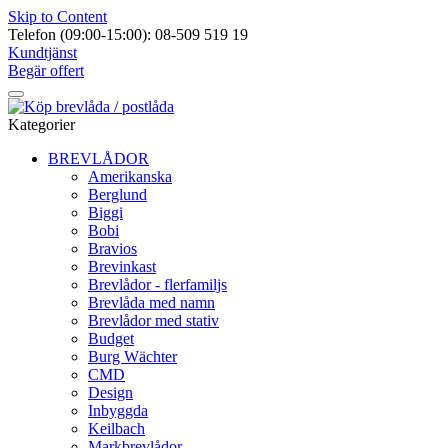
Skip to Content
Telefon (09:00-15:00): 08-509 519 19
Kundtjänst
Begär offert
Kategorier
BREVLÅDOR
Amerikanska
Berglund
Biggi
Bobi
Bravios
Brevinkast
Brevlådor - flerfamiljs
Brevlåda med namn
Brevlådor med stativ
Budget
Burg Wächter
CMD
Design
Inbyggda
Keilbach
Markbrevlådor