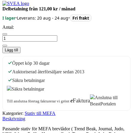
Delbetalning från
121,00 kr
/ månad
I lager
•
Leverans: 20 aug - 24 aug
•
Fri frakt
Antal:
Lägg till
Öppet köp 30 dagar
Auktoriserad återförsäljare sedan 2013
Säkra betalningar
e
Faktura
Till anslutna företag fakturerar vi grönt
Kategorier:
Stativ till MEFA
Beskrivning
Passande stativ för MEFA brevlådor ( Trend Beak, Journal, Judo,