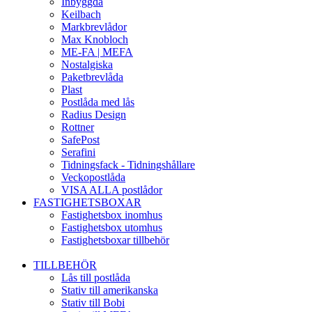
Inbyggda
Keilbach
Markbrevlådor
Max Knobloch
ME-FA | MEFA
Nostalgiska
Paketbrevlåda
Plast
Postlåda med lås
Radius Design
Rottner
SafePost
Serafini
Tidningsfack - Tidningshållare
Veckopostlåda
VISA ALLA postlådor
FASTIGHETSBOXAR
Fastighetsbox inomhus
Fastighetsbox utomhus
Fastighetsboxar tillbehör
TILLBEHÖR
Lås till postlåda
Stativ till amerikanska
Stativ till Bobi