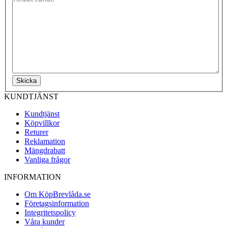
Skicka
KUNDTJÄNST
Kundtjänst
Köpvillkor
Returer
Reklamation
Mängdrabatt
Vanliga frågor
INFORMATION
Om KöpBrevlåda.se
Företagsinformation
Integritetspolicy
Våra kunder