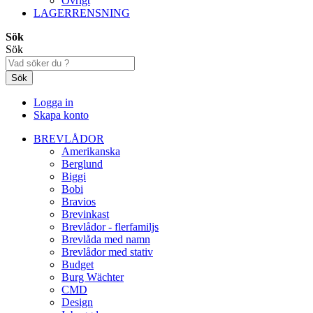
Övrigt
LAGERRENSNING
Sök
Sök
Sök
Logga in
Skapa konto
BREVLÅDOR
Amerikanska
Berglund
Biggi
Bobi
Bravios
Brevinkast
Brevlådor - flerfamiljs
Brevlåda med namn
Brevlådor med stativ
Budget
Burg Wächter
CMD
Design