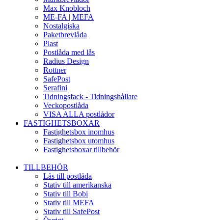
Max Knobloch
ME-FA | MEFA
Nostalgiska
Paketbrevlåda
Plast
Postlåda med lås
Radius Design
Rottner
SafePost
Serafini
Tidningsfack - Tidningshållare
Veckopostlåda
VISA ALLA postlådor
FASTIGHETSBOXAR
Fastighetsbox inomhus
Fastighetsbox utomhus
Fastighetsboxar tillbehör
TILLBEHÖR
Lås till postlåda
Stativ till amerikanska
Stativ till Bobi
Stativ till MEFA
Stativ till SafePost