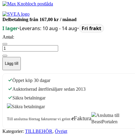
Delbetalning från
167,00 kr
/ månad
I lager
•
Leverans: 10 aug - 14 aug
•
Fri frakt
Antal:
Lägg till
Öppet köp 30 dagar
Auktoriserad återförsäljare sedan 2013
Säkra betalningar
e
Faktura
Till anslutna företag fakturerar vi grönt
Kategorier:
TILLBEHÖR
,
Övrigt