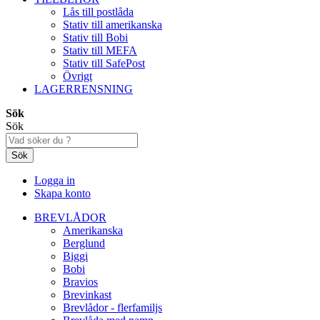
Lås till postlåda
Stativ till amerikanska
Stativ till Bobi
Stativ till MEFA
Stativ till SafePost
Övrigt
LAGERRENSNING
Sök
Sök
Sök
Logga in
Skapa konto
BREVLÅDOR
Amerikanska
Berglund
Biggi
Bobi
Bravios
Brevinkast
Brevlådor - flerfamiljs