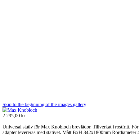
Skip to the beginning of the images gallery
2 295,00 kr
Universal stativ för Max Knobloch brevlådor. Tillverkat i rostfritt. Fö
adapter levereras med stativet. Mått BxH 342x1800mm Rördiamete