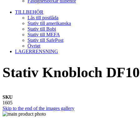
Fastighetsboxar tillbehör
TILLBEHÖR
Lås till postlåda
Stativ till amerikanska
Stativ till Bobi
Stativ till MEFA
Stativ till SafePost
Övrigt
LAGERRENSNING
Stativ Knobloch DF102
SKU
1605
Skip to the end of the images gallery