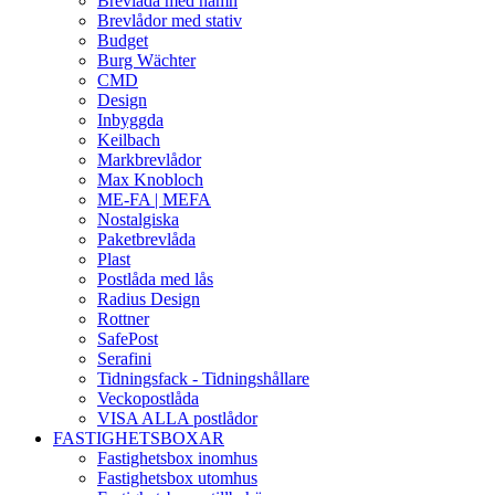
Brevlåda med namn
Brevlådor med stativ
Budget
Burg Wächter
CMD
Design
Inbyggda
Keilbach
Markbrevlådor
Max Knobloch
ME-FA | MEFA
Nostalgiska
Paketbrevlåda
Plast
Postlåda med lås
Radius Design
Rottner
SafePost
Serafini
Tidningsfack - Tidningshållare
Veckopostlåda
VISA ALLA postlådor
FASTIGHETSBOXAR
Fastighetsbox inomhus
Fastighetsbox utomhus