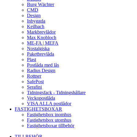
Burg Wächter
CMD
Design
Inbyggda
Keilbach
Markbrevlådor
Max Knobloch
ME-FA | MEFA
Nostalgiska
Paketbrevlåda
Plast
Postlåda med lås
Radius Design
Rottner
SafePost
Serafini
Tidningsfack - Tidningshållare
Veckopostlåda
VISA ALLA postlådor
FASTIGHETSBOXAR
Fastighetsbox inomhus
Fastighetsbox utomhus
Fastighetsboxar tillbehör
TILLBEHÖR