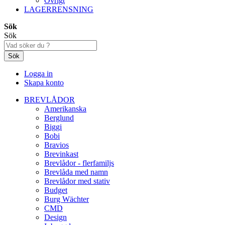
Övrigt
LAGERRENSNING
Sök
Sök
Sök
Logga in
Skapa konto
BREVLÅDOR
Amerikanska
Berglund
Biggi
Bobi
Bravios
Brevinkast
Brevlådor - flerfamiljs
Brevlåda med namn
Brevlådor med stativ
Budget
Burg Wächter
CMD
Design