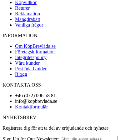
Köpvillkor
Returer
Reklamation
Mängdrabatt
Vanliga frågor
INFORMATION
Om KöpBrevlåda.se
Företagsinformation
Integritetspolicy
Våra kunder
Postlåda Guider
Blogg
KONTAKTA OSS
+46 (072) 006 58 81
info@kopbrevlada.se
Kontaktformulär
NYHETSBREV
Registrera dig för att ta del av erbjudande och nyheter
Sign Up for Our Newsletter: