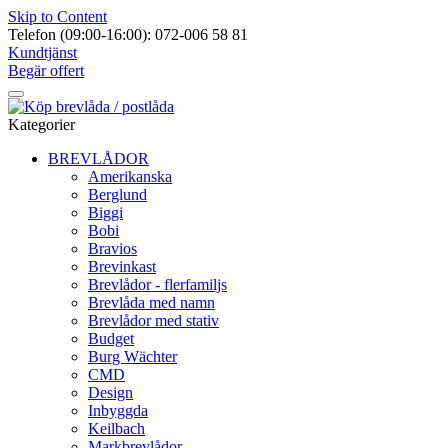
Skip to Content
Telefon (09:00-16:00): 072-006 58 81
Kundtjänst
Begär offert
Kategorier
BREVLÅDOR
Amerikanska
Berglund
Biggi
Bobi
Bravios
Brevinkast
Brevlådor - flerfamiljs
Brevlåda med namn
Brevlådor med stativ
Budget
Burg Wächter
CMD
Design
Inbyggda
Keilbach
Markbrevlådor