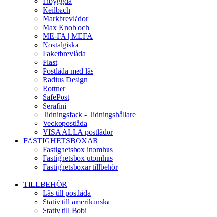
Inbyggda
Keilbach
Markbrevlådor
Max Knobloch
ME-FA | MEFA
Nostalgiska
Paketbrevlåda
Plast
Postlåda med lås
Radius Design
Rottner
SafePost
Serafini
Tidningsfack - Tidningshållare
Veckopostlåda
VISA ALLA postlådor
FASTIGHETSBOXAR
Fastighetsbox inomhus
Fastighetsbox utomhus
Fastighetsboxar tillbehör
TILLBEHÖR
Lås till postlåda
Stativ till amerikanska
Stativ till Bobi