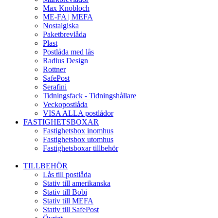
Max Knobloch
ME-FA | MEFA
Nostalgiska
Paketbrevlåda
Plast
Postlåda med lås
Radius Design
Rottner
SafePost
Serafini
Tidningsfack - Tidningshållare
Veckopostlåda
VISA ALLA postlådor
FASTIGHETSBOXAR
Fastighetsbox inomhus
Fastighetsbox utomhus
Fastighetsboxar tillbehör
TILLBEHÖR
Lås till postlåda
Stativ till amerikanska
Stativ till Bobi
Stativ till MEFA
Stativ till SafePost