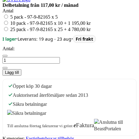
Delbetalning från
117,00 kr
/ månad
Antal
5 pack - 97-9-82165 x 5
10 pack - 97-9-82165 x 10
+
1 195,00 kr
25 pack - 97-9-82165 x 25
+
4 780,00 kr
I lager
•
Leverans: 19 aug - 23 aug
•
Fri frakt
Antal:
Lägg till
Öppet köp 30 dagar
Auktoriserad återförsäljare sedan 2013
Säkra betalningar
e
Faktura
Till anslutna företag fakturerar vi grönt
Kategorier:
Fastighetsboxar tillbehör