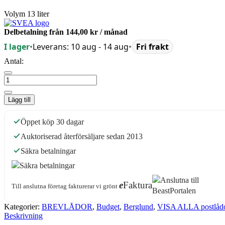
Volym 13 liter
Delbetalning från
144,00 kr
/ månad
I lager
•
Leverans: 10 aug - 14 aug
•
Fri frakt
Antal:
Lägg till
Öppet köp 30 dagar
Auktoriserad återförsäljare sedan 2013
Säkra betalningar
e
Faktura
Till anslutna företag fakturerar vi grönt
Kategorier:
BREVLÅDOR
,
Budget
,
Berglund
,
VISA ALLA postlåd
Beskrivning