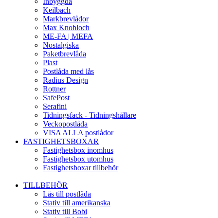
Inbyggda
Keilbach
Markbrevlådor
Max Knobloch
ME-FA | MEFA
Nostalgiska
Paketbrevlåda
Plast
Postlåda med lås
Radius Design
Rottner
SafePost
Serafini
Tidningsfack - Tidningshållare
Veckopostlåda
VISA ALLA postlådor
FASTIGHETSBOXAR
Fastighetsbox inomhus
Fastighetsbox utomhus
Fastighetsboxar tillbehör
TILLBEHÖR
Lås till postlåda
Stativ till amerikanska
Stativ till Bobi