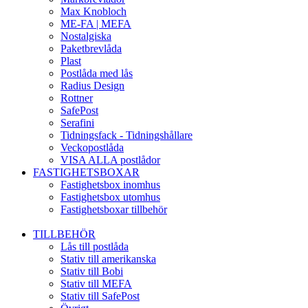
Max Knobloch
ME-FA | MEFA
Nostalgiska
Paketbrevlåda
Plast
Postlåda med lås
Radius Design
Rottner
SafePost
Serafini
Tidningsfack - Tidningshållare
Veckopostlåda
VISA ALLA postlådor
FASTIGHETSBOXAR
Fastighetsbox inomhus
Fastighetsbox utomhus
Fastighetsboxar tillbehör
TILLBEHÖR
Lås till postlåda
Stativ till amerikanska
Stativ till Bobi
Stativ till MEFA
Stativ till SafePost