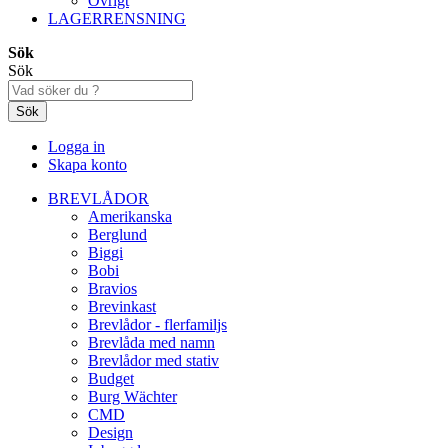
Övrigt
LAGERRENSNING
Sök
Sök
Sök
Logga in
Skapa konto
BREVLÅDOR
Amerikanska
Berglund
Biggi
Bobi
Bravios
Brevinkast
Brevlådor - flerfamiljs
Brevlåda med namn
Brevlådor med stativ
Budget
Burg Wächter
CMD
Design