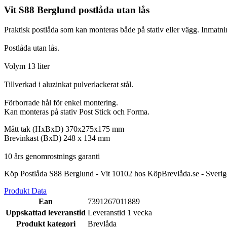
Vit S88 Berglund postlåda utan lås
Praktisk postlåda som kan monteras både på stativ eller vägg. Inmat
Postlåda utan lås.
Volym 13 liter
Tillverkad i aluzinkat pulverlackerat stål.
Förborrade hål för enkel montering.
Kan monteras på stativ Post Stick och Forma.
Mått tak (HxBxD) 370x275x175 mm
Brevinkast (BxD)
248 x 134 mm
10 års genomrostnings garanti
Köp Postlåda S88 Berglund - Vit 10102 hos KöpBrevlåda.se - Sverig
Produkt Data
Ean
7391267011889
Uppskattad leveranstid
Leveranstid 1 vecka
Produkt kategori
Brevlåda