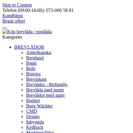
Skip to Content
Telefon (09:00-16:00): 072-006 58 81
Kundtjänst
Begär offert
Kategorier
BREVLÅDOR
Amerikanska
Berglund
Biggi
Bobi
Bravios
Brevinkast
Brevlådor - flerfamiljs
Brevlåda med namn
Brevlådor med stativ
Budget
Burg Wächter
CMD
Design
Inbyggda
Keilbach
Markbrevlådor