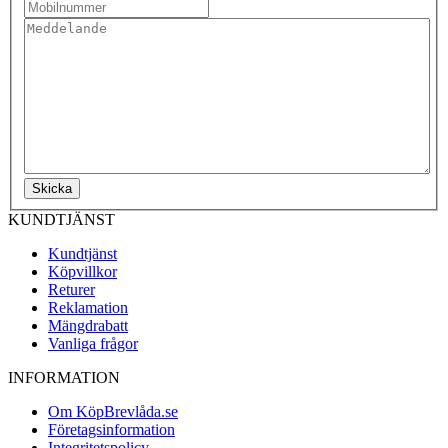
Skicka
KUNDTJÄNST
Kundtjänst
Köpvillkor
Returer
Reklamation
Mängdrabatt
Vanliga frågor
INFORMATION
Om KöpBrevlåda.se
Företagsinformation
Integritetspolicy