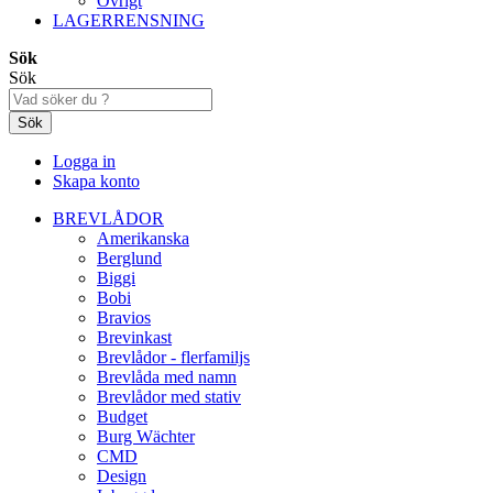
Övrigt
LAGERRENSNING
Sök
Sök
Sök
Logga in
Skapa konto
BREVLÅDOR
Amerikanska
Berglund
Biggi
Bobi
Bravios
Brevinkast
Brevlådor - flerfamiljs
Brevlåda med namn
Brevlådor med stativ
Budget
Burg Wächter
CMD
Design