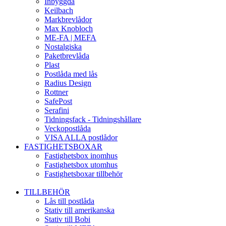
Inbyggda
Keilbach
Markbrevlådor
Max Knobloch
ME-FA | MEFA
Nostalgiska
Paketbrevlåda
Plast
Postlåda med lås
Radius Design
Rottner
SafePost
Serafini
Tidningsfack - Tidningshållare
Veckopostlåda
VISA ALLA postlådor
FASTIGHETSBOXAR
Fastighetsbox inomhus
Fastighetsbox utomhus
Fastighetsboxar tillbehör
TILLBEHÖR
Lås till postlåda
Stativ till amerikanska
Stativ till Bobi