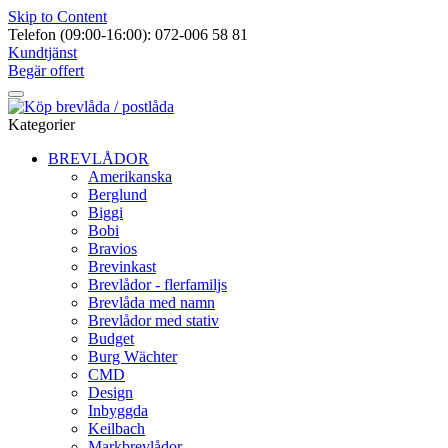
Skip to Content
Telefon (09:00-16:00): 072-006 58 81
Kundtjänst
Begär offert
Kategorier
BREVLÅDOR
Amerikanska
Berglund
Biggi
Bobi
Bravios
Brevinkast
Brevlådor - flerfamiljs
Brevlåda med namn
Brevlådor med stativ
Budget
Burg Wächter
CMD
Design
Inbyggda
Keilbach
Markbrevlådor