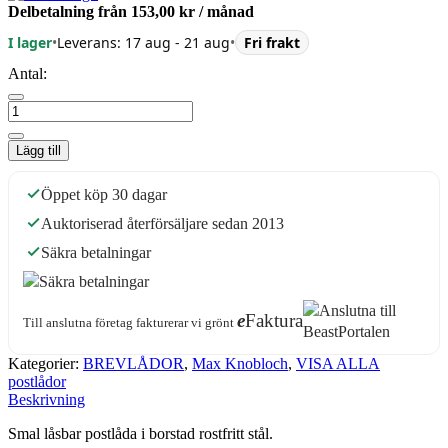
Delbetalning från
153,00 kr
/ månad
I lager
•
Leverans: 17 aug - 21 aug
•
Fri frakt
Antal:
Lägg till
Öppet köp 30 dagar
Auktoriserad återförsäljare sedan 2013
Säkra betalningar
e
Faktura
Till anslutna företag fakturerar vi grönt
Kategorier:
BREVLÅDOR
,
Max Knobloch
,
VISA ALLA
postlådor
Beskrivning
Smal låsbar postlåda i borstad rostfritt stål.