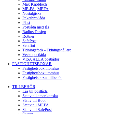
Max Knobloch
ME-FA | MEFA
Nostalgiska
Paketbrevlåda
Plast
Postlåda med lås
Radius Design
Rottner
SafePost
Serafini
Tidningsfack - Tidningshållare
Veckopostlåda
VISA ALLA postlådor
FASTIGHETSBOXAR
Fastighetsbox inomhus
Fastighetsbox utomhus
Fastighetsboxar tillbehör
TILLBEHÖR
Lås till postlåda
Stativ till amerikanska
Stativ till Bobi
Stativ till MEFA
Stativ till SafePost