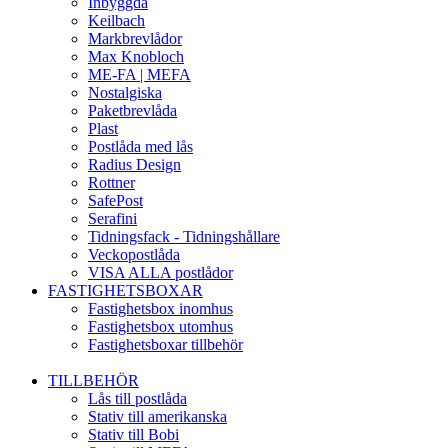
Inbyggda
Keilbach
Markbrevlådor
Max Knobloch
ME-FA | MEFA
Nostalgiska
Paketbrevlåda
Plast
Postlåda med lås
Radius Design
Rottner
SafePost
Serafini
Tidningsfack - Tidningshållare
Veckopostlåda
VISA ALLA postlådor
FASTIGHETSBOXAR
Fastighetsbox inomhus
Fastighetsbox utomhus
Fastighetsboxar tillbehör
TILLBEHÖR
Lås till postlåda
Stativ till amerikanska
Stativ till Bobi