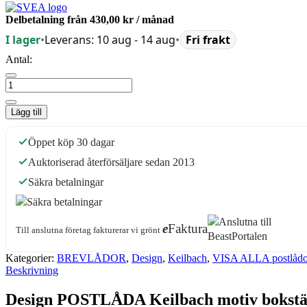
Delbetalning från
430,00 kr
/ månad
I lager
•
Leverans: 10 aug - 14 aug
•
Fri frakt
Antal:
Lägg till
Öppet köp 30 dagar
Auktoriserad återförsäljare sedan 2013
Säkra betalningar
e
Faktura
Till anslutna företag fakturerar vi grönt
Kategorier:
BREVLÅDOR
,
Design
,
Keilbach
,
VISA ALLA postlådo
Beskrivning
Design POSTLÅDA Keilbach motiv bokstä