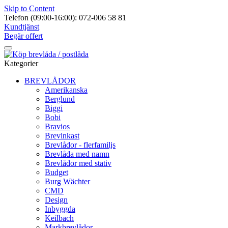
Skip to Content
Telefon (09:00-16:00): 072-006 58 81
Kundtjänst
Begär offert
Kategorier
BREVLÅDOR
Amerikanska
Berglund
Biggi
Bobi
Bravios
Brevinkast
Brevlådor - flerfamiljs
Brevlåda med namn
Brevlådor med stativ
Budget
Burg Wächter
CMD
Design
Inbyggda
Keilbach
Markbrevlådor