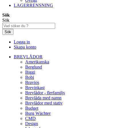
Övrigt
LAGERRENSNING
Sök
Sök
Sök
Logga in
Skapa konto
BREVLÅDOR
Amerikanska
Berglund
Biggi
Bobi
Bravios
Brevinkast
Brevlådor - flerfamiljs
Brevlåda med namn
Brevlådor med stativ
Budget
Burg Wächter
CMD
Design