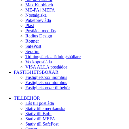
Max Knobloch
ME-FA | MEFA
Nostalgiska
Paketbrevlåda
Plast
Postlåda med lås
Radius Design
Rottner
SafePost
Serafini
Tidningsfack - Tidningshållare
Veckopostlåda
VISA ALLA postlådor
FASTIGHETSBOXAR
Fastighetsbox inomhus
Fastighetsbox utomhus
Fastighetsboxar tillbehör
TILLBEHÖR
Lås till postlåda
Stativ till amerikanska
Stativ till Bobi
Stativ till MEFA
Stativ till SafePost