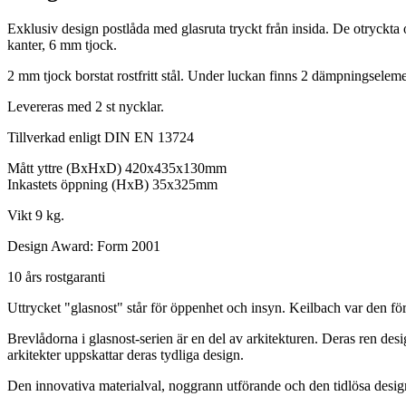
Exklusiv design postlåda med glasruta tryckt från insida. De otryckta
kanter, 6 mm tjock.
2 mm tjock borstat rostfritt stål. Under luckan finns 2 dämpningselemen
Levereras med 2 st nycklar.
Tillverkad enligt DIN EN 13724
Mått yttre (BxHxD) 420x435x130mm
Inkastets öppning (HxB) 35x325mm
Vikt 9 kg.
Design Award: Form 2001
10 års rostgaranti
Uttrycket "glasnost" står för öppenhet och insyn. Keilbach var den för
Brevlådorna i glasnost-serien är en del av arkitekturen. Deras ren desi
arkitekter uppskattar deras tydliga design.
Den innovativa materialval, noggrann utförande och den tidlösa desig