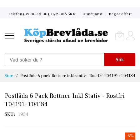
Skip
Telefon (09:00-16:00): 072-006 58 81
Kundtjänst
Begär offert
to
Content
Sök
Start
Postlåda 6 pack Rottner inkl stativ - Rostfri T04191+T04184
Postlåda 6 Pack Rottner Inkl Stativ - Rostfri
T04191+T04184
SKU
1954
Skip
-5%