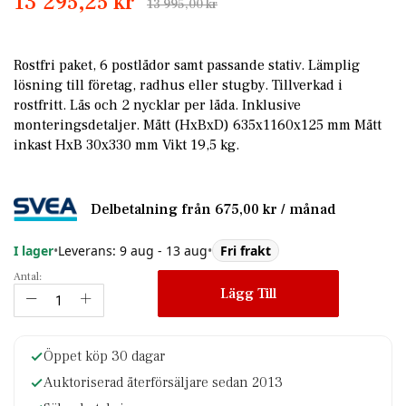
13 295,25 kr
the
13 995,00 kr
beginning
of
the
Rostfri paket, 6 postlådor samt passande stativ. Lämplig
images
lösning till företag, radhus eller stugby. Tillverkad i
gallery
rostfritt. Lås och 2 nycklar per låda. Inklusive
monteringsdetaljer. Mått (HxBxD) 635x1160x125 mm Mått
inkast HxB 30x330 mm Vikt 19,5 kg.
Delbetalning från
675,00 kr
/ månad
I lager
•
Leverans: 9 aug - 13 aug
•
Fri frakt
Antal:
Lägg Till
Öppet köp 30 dagar
Auktoriserad återförsäljare sedan 2013