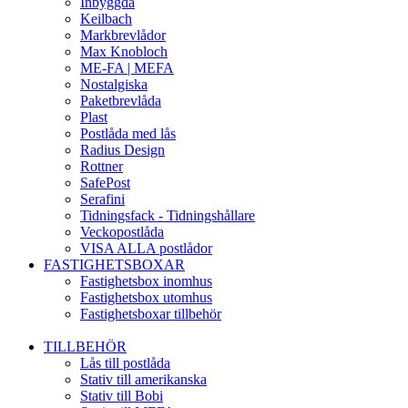
Inbyggda
Keilbach
Markbrevlådor
Max Knobloch
ME-FA | MEFA
Nostalgiska
Paketbrevlåda
Plast
Postlåda med lås
Radius Design
Rottner
SafePost
Serafini
Tidningsfack - Tidningshållare
Veckopostlåda
VISA ALLA postlådor
FASTIGHETSBOXAR
Fastighetsbox inomhus
Fastighetsbox utomhus
Fastighetsboxar tillbehör
TILLBEHÖR
Lås till postlåda
Stativ till amerikanska
Stativ till Bobi