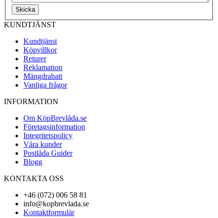
Skicka
KUNDTJÄNST
Kundtjänst
Köpvillkor
Returer
Reklamation
Mängdrabatt
Vanliga frågor
INFORMATION
Om KöpBrevlåda.se
Företagsinformation
Integritetspolicy
Våra kunder
Postlåda Guider
Blogg
KONTAKTA OSS
+46 (072) 006 58 81
info@kopbrevlada.se
Kontaktformulär