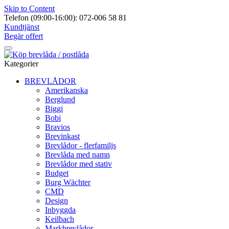
Skip to Content
Telefon (09:00-16:00): 072-006 58 81
Kundtjänst
Begär offert
Kategorier
BREVLÅDOR
Amerikanska
Berglund
Biggi
Bobi
Bravios
Brevinkast
Brevlådor - flerfamiljs
Brevlåda med namn
Brevlådor med stativ
Budget
Burg Wächter
CMD
Design
Inbyggda
Keilbach
Markbrevlådor