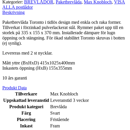
Kategorier:
BREVLÅDOR
,
Paketbrevlåda
,
Max Knobloch
,
VISA
ALLA postlådor
Beskrivning
Paketbrevlåda Toronto i tidlös design med enkla och raka former.
Tillverkat i förzinkad pulverlackerat stål. Rymmer paket upp till en
storlek på 335 x 155 x 370 mm. Installerade dämpare för lugn
öppning och stängning. För ökad stabilitet Toronto skruvas i botten
(ej synlig).
Levereras med 2 st nycklar.
Mått yttre (BxHxD) 415x1025x400mm
Inkastets öppning (HxB) 155x355mm
10 års garanti
Produkt Data
Tillverkare
Max Knobloch
Uppskattad leveranstid
Leveranstid 3 veckor
Produkt kategori
Brevlåda
Färg
Svart
Placering
Fristående
Inkast
Fram