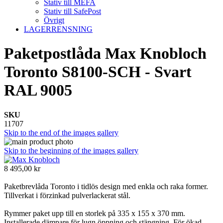
Stativ till MEFA
Stativ till SafePost
Övrigt
LAGERRENSNING
Paketpostlåda Max Knobloch
Toronto S8100-SCH - Svart
RAL 9005
SKU
11707
Skip to the end of the images gallery
Skip to the beginning of the images gallery
8 495,00 kr
Paketbrevlåda Toronto i tidlös design med enkla och raka former.
Tillverkat i förzinkad pulverlackerat stål.
Rymmer paket upp till en storlek på 335 x 155 x 370 mm.
Installerade dämpare för lugn öppning och stängning. För ökad