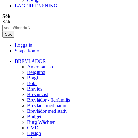
Övrigt
LAGERRENSNING
Sök
Sök
Sök
Logga in
Skapa konto
BREVLÅDOR
Amerikanska
Berglund
Biggi
Bobi
Bravios
Brevinkast
Brevlådor - flerfamiljs
Brevlåda med namn
Brevlådor med stativ
Budget
Burg Wächter
CMD
Design