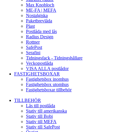
Max Knobloch
ME-FA | MEFA
Nostalgiska
Paketbrevlåda
Plast
Postlåda med lås
Radius Design
Rottner
SafePost
Serafini
Tidningsfack - Tidningshållare
Veckopostlåda
VISA ALLA postlådor
FASTIGHETSBOXAR
Fastighetsbox inomhus
Fastighetsbox utomhus
Fastighetsboxar tillbehör
TILLBEHÖR
Lås till postlåda
Stativ till amerikanska
Stativ till Bobi
Stativ till MEFA
Stativ till SafePost