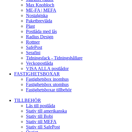
Max Knobloch
ME-FA | MEFA
Nostalgiska
Paketbrevlåda
Plast
Postlåda med lås
Radius Design
Rottner
SafePost
Serafini
Tidningsfack - Tidningshållare
Veckopostlåda
VISA ALLA postlådor
FASTIGHETSBOXAR
Fastighetsbox inomhus
Fastighetsbox utomhus
Fastighetsboxar tillbehör
TILLBEHÖR
Lås till postlåda
Stativ till amerikanska
Stativ till Bobi
Stativ till MEFA
Stativ till SafePost