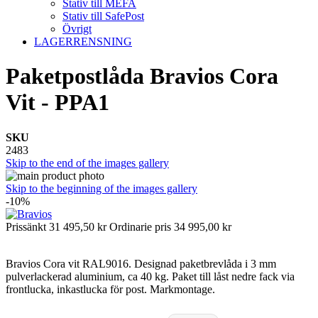
Stativ till MEFA
Stativ till SafePost
Övrigt
LAGERRENSNING
Paketpostlåda Bravios Cora
Vit - PPA1
SKU
2483
Skip to the end of the images gallery
Skip to the beginning of the images gallery
-10%
Prissänkt
31 495,50 kr
Ordinarie pris
34 995,00 kr
Bravios Cora vit RAL9016. Designad paketbrevlåda i 3 mm
pulverlackerad aluminium, ca 40 kg. Paket till låst nedre fack via
frontlucka, inkastlucka för post. Markmontage.