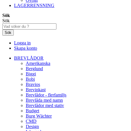
Övrigt
LAGERRENSNING
Sök
Sök
Sök
Logga in
Skapa konto
BREVLÅDOR
Amerikanska
Berglund
Biggi
Bobi
Bravios
Brevinkast
Brevlådor - flerfamiljs
Brevlåda med namn
Brevlådor med stativ
Budget
Burg Wächter
CMD
Design