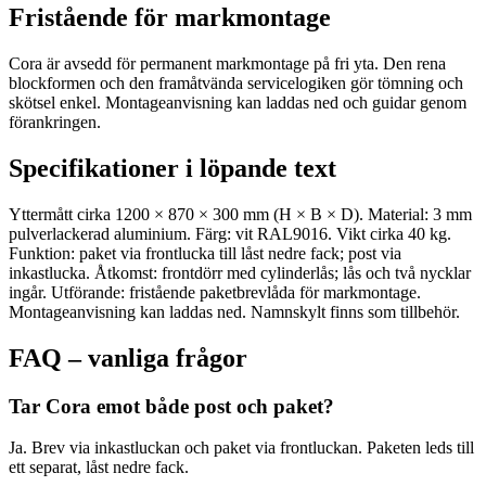
Fristående för markmontage
Cora är avsedd för permanent markmontage på fri yta. Den rena
blockformen och den framåtvända servicelogiken gör tömning och
skötsel enkel. Montageanvisning kan laddas ned och guidar genom
förankringen.
Specifikationer i löpande text
Yttermått cirka 1200 × 870 × 300 mm (H × B × D). Material: 3 mm
pulverlackerad aluminium. Färg: vit RAL9016. Vikt cirka 40 kg.
Funktion: paket via frontlucka till låst nedre fack; post via
inkastlucka. Åtkomst: frontdörr med cylinderlås; lås och två nycklar
ingår. Utförande: fristående paketbrevlåda för markmontage.
Montageanvisning kan laddas ned. Namnskylt finns som tillbehör.
FAQ – vanliga frågor
Tar Cora emot både post och paket?
Ja. Brev via inkastluckan och paket via frontluckan. Paketen leds till
ett separat, låst nedre fack.