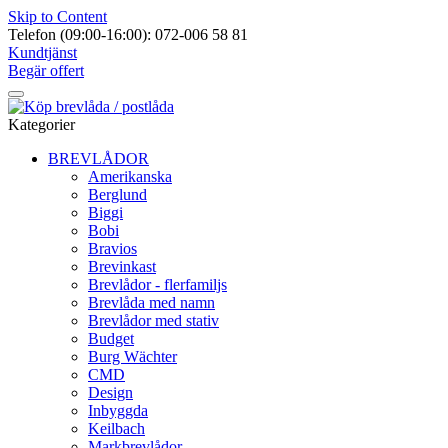
Skip to Content
Telefon (09:00-16:00): 072-006 58 81
Kundtjänst
Begär offert
Kategorier
BREVLÅDOR
Amerikanska
Berglund
Biggi
Bobi
Bravios
Brevinkast
Brevlådor - flerfamiljs
Brevlåda med namn
Brevlådor med stativ
Budget
Burg Wächter
CMD
Design
Inbyggda
Keilbach
Markbrevlådor