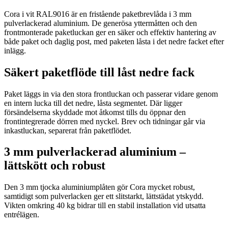
Cora i vit RAL9016 är en fristående paketbrevlåda i 3 mm
pulverlackerad aluminium. De generösa yttermåtten och den
frontmonterade paketluckan ger en säker och effektiv hantering av
både paket och daglig post, med paketen låsta i det nedre facket efter
inlägg.
Säkert paketflöde till låst nedre fack
Paket läggs in via den stora frontluckan och passerar vidare genom
en intern lucka till det nedre, låsta segmentet. Där ligger
försändelserna skyddade mot åtkomst tills du öppnar den
frontintegrerade dörren med nyckel. Brev och tidningar går via
inkastluckan, separerat från paketflödet.
3 mm pulverlackerad aluminium –
lättskött och robust
Den 3 mm tjocka aluminiumplåten gör Cora mycket robust,
samtidigt som pulverlacken ger ett slitstarkt, lättstädat ytskydd.
Vikten omkring 40 kg bidrar till en stabil installation vid utsatta
entrélägen.