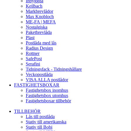
Inbyggda
Keilbach
Markbrevlådor
Max Knobloch
ME-FA | MEFA
Nostalgiska
Paketbrevlåda
Plast
Postlåda med lås
Radius Design
Rottner
SafePost
Serafini
Tidningsfack - Tidningshållare
Veckopostlåda
VISA ALLA postlådor
FASTIGHETSBOXAR
Fastighetsbox inomhus
Fastighetsbox utomhus
Fastighetsboxar tillbehör
TILLBEHÖR
Lås till postlåda
Stativ till amerikanska
Stativ till Bobi