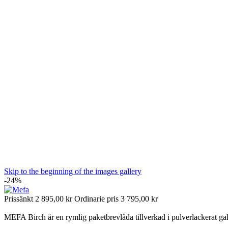
Skip to the beginning of the images gallery
-24%
Prissänkt
2 895,00 kr
Ordinarie pris
3 795,00 kr
MEFA Birch är en rymlig paketbrevlåda tillverkad i pulverlackerat galv