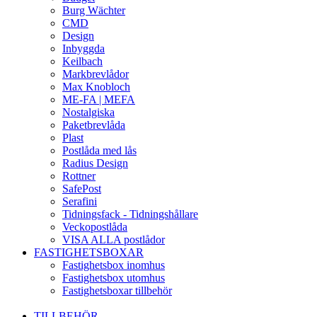
Burg Wächter
CMD
Design
Inbyggda
Keilbach
Markbrevlådor
Max Knobloch
ME-FA | MEFA
Nostalgiska
Paketbrevlåda
Plast
Postlåda med lås
Radius Design
Rottner
SafePost
Serafini
Tidningsfack - Tidningshållare
Veckopostlåda
VISA ALLA postlådor
FASTIGHETSBOXAR
Fastighetsbox inomhus
Fastighetsbox utomhus
Fastighetsboxar tillbehör
TILLBEHÖR