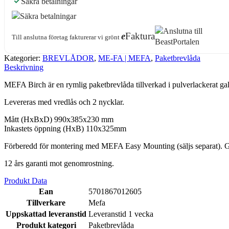
Säkra betalningar
e
Faktura
Till anslutna företag fakturerar vi grönt
Kategorier:
BREVLÅDOR
,
ME-FA | MEFA
,
Paketbrevlåda
Beskrivning
MEFA Birch är en rymlig paketbrevlåda tillverkad i pulverlackerat galv
Levereras med vredlås och 2 nycklar.
Mått (HxBxD) 990x385x230 mm
Inkastets öppning (HxB) 110x325mm
Förberedd för montering med MEFA Easy Mounting (säljs separat). Gän
12 års garanti mot genomrostning.
Produkt Data
Ean
5701867012605
Tillverkare
Mefa
Uppskattad leveranstid
Leveranstid 1 vecka
Produkt kategori
Paketbrevlåda