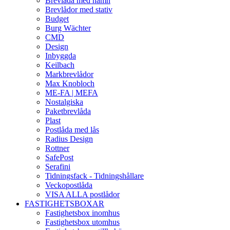
Brevlåda med namn
Brevlådor med stativ
Budget
Burg Wächter
CMD
Design
Inbyggda
Keilbach
Markbrevlådor
Max Knobloch
ME-FA | MEFA
Nostalgiska
Paketbrevlåda
Plast
Postlåda med lås
Radius Design
Rottner
SafePost
Serafini
Tidningsfack - Tidningshållare
Veckopostlåda
VISA ALLA postlådor
FASTIGHETSBOXAR
Fastighetsbox inomhus
Fastighetsbox utomhus