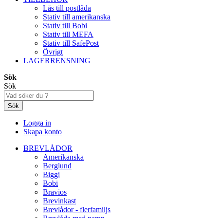
Lås till postlåda
Stativ till amerikanska
Stativ till Bobi
Stativ till MEFA
Stativ till SafePost
Övrigt
LAGERRENSNING
Sök
Sök
Sök
Logga in
Skapa konto
BREVLÅDOR
Amerikanska
Berglund
Biggi
Bobi
Bravios
Brevinkast
Brevlådor - flerfamiljs