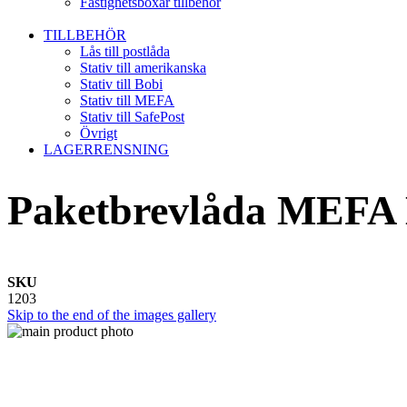
Fastighetsboxar tillbehör
TILLBEHÖR
Lås till postlåda
Stativ till amerikanska
Stativ till Bobi
Stativ till MEFA
Stativ till SafePost
Övrigt
LAGERRENSNING
Paketbrevlåda MEFA B
SKU
1203
Skip to the end of the images gallery