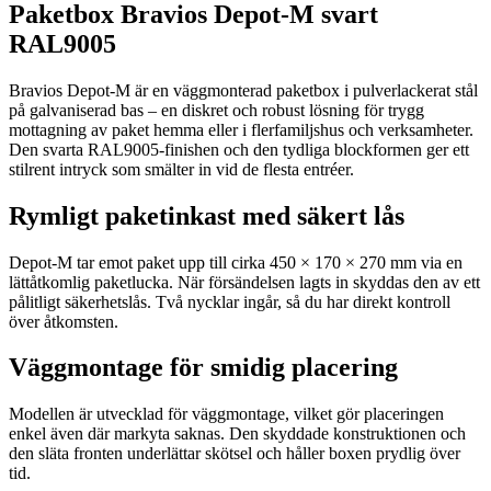
Paketbox Bravios Depot-M svart
RAL9005
Bravios Depot-M är en väggmonterad paketbox i pulverlackerat stål
på galvaniserad bas – en diskret och robust lösning för trygg
mottagning av paket hemma eller i flerfamiljshus och verksamheter.
Den svarta RAL9005-finishen och den tydliga blockformen ger ett
stilrent intryck som smälter in vid de flesta entréer.
Rymligt paketinkast med säkert lås
Depot-M tar emot paket upp till cirka 450 × 170 × 270 mm via en
lättåtkomlig paketlucka. När försändelsen lagts in skyddas den av ett
pålitligt säkerhetslås. Två nycklar ingår, så du har direkt kontroll
över åtkomsten.
Väggmontage för smidig placering
Modellen är utvecklad för väggmontage, vilket gör placeringen
enkel även där markyta saknas. Den skyddade konstruktionen och
den släta fronten underlättar skötsel och håller boxen prydlig över
tid.