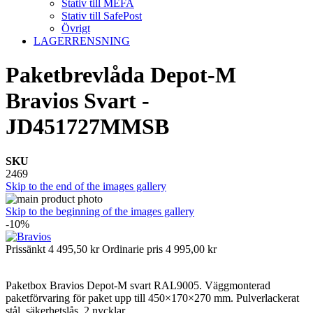
Stativ till MEFA
Stativ till SafePost
Övrigt
LAGERRENSNING
Paketbrevlåda Depot-M
Bravios Svart -
JD451727MMSB
SKU
2469
Skip to the end of the images gallery
Skip to the beginning of the images gallery
-10%
Prissänkt
4 495,50 kr
Ordinarie pris
4 995,00 kr
Paketbox Bravios Depot-M svart RAL9005. Väggmonterad
paketförvaring för paket upp till 450×170×270 mm. Pulverlackerat
stål, säkerhetslås, 2 nycklar.