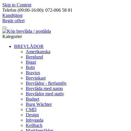
Skip to Content
Telefon (09:00-16:00): 072-006 58 81
Kundtjänst
Begär offert
Kategorier
BREVLÅDOR
Amerikanska
Berglund
Biggi
Bobi
Bravios
Brevinkast
Brevlådor - flerfamiljs
Brevlåda med namn
Brevlådor med stativ
Budget
Burg Wächter
CMD
Design
Inbyggda
Keilbach
Markbrevlådor