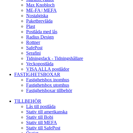
Max Knobloch
ME-FA | MEFA
Nostalgiska
Paketbrevlåda
Plast
Postlåda med lås
Radius Design
Rottner
SafePost
Serafini
Tidningsfack - Tidningshållare
Veckopostlåda
VISA ALLA postlådor
FASTIGHETSBOXAR
Fastighetsbox inomhus
Fastighetsbox utomhus
Fastighetsboxar tillbehör
TILLBEHÖR
Lås till postlåda
Stativ till amerikanska
Stativ till Bobi
Stativ till MEFA
Stativ till SafePost