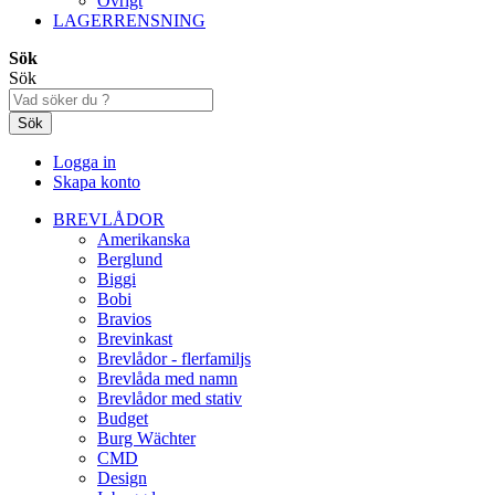
Övrigt
LAGERRENSNING
Sök
Sök
Sök
Logga in
Skapa konto
BREVLÅDOR
Amerikanska
Berglund
Biggi
Bobi
Bravios
Brevinkast
Brevlådor - flerfamiljs
Brevlåda med namn
Brevlådor med stativ
Budget
Burg Wächter
CMD
Design