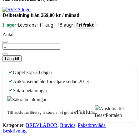
Delbetalning från
269,00 kr
/ månad
I lager
•
Leverans: 11 aug - 15 aug
•
Fri frakt
Antal:
Lägg till
Öppet köp 30 dagar
Auktoriserad återförsäljare sedan 2013
Säkra betalningar
e
Faktura
Till anslutna företag fakturerar vi grönt
Kategorier:
BREVLÅDOR
,
Bravios
,
Paketbrevlåda
Beskrivning