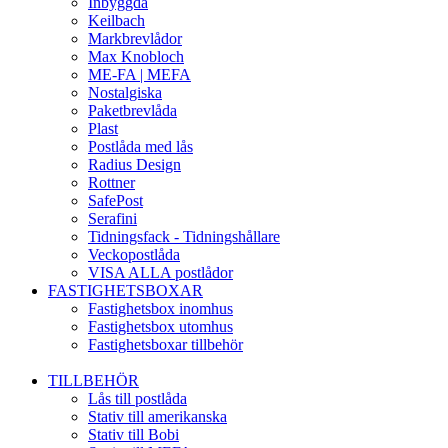
Inbyggda
Keilbach
Markbrevlådor
Max Knobloch
ME-FA | MEFA
Nostalgiska
Paketbrevlåda
Plast
Postlåda med lås
Radius Design
Rottner
SafePost
Serafini
Tidningsfack - Tidningshållare
Veckopostlåda
VISA ALLA postlådor
FASTIGHETSBOXAR
Fastighetsbox inomhus
Fastighetsbox utomhus
Fastighetsboxar tillbehör
TILLBEHÖR
Lås till postlåda
Stativ till amerikanska
Stativ till Bobi