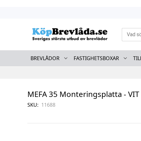
Skip
to
Content
BREVLÅDOR
FASTIGHETSBOXAR
TI
MEFA 35 Monteringsplatta - V
SKU
11688
Skip
to