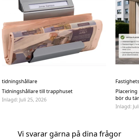
101
Postlåda Keilbach glasnost.glass.white - 07 1125
Design POSTLÅ
7 995,00 kr
8 995,00 kr
tidningshållare
Fastighet
Tidningshållare till trapphuset
Placering
bör du tä
Inlagd:
Juli 25, 2026
Inlagd:
Ju
Vi svarar gärna på dina frågor