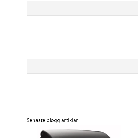
Brevlåda ME-FA Harmony Jade - Basaltgrå RAL 7012 
Senaste blogg artiklar
1 195,00 kr
1 895,00 kr