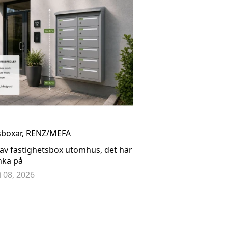
DA Keilbach glasnost.wood.oak - 07 1502
sboxar
,
RENZ/MEFA
 av fastighetsbox utomhus, det här
nka på
li 08, 2026