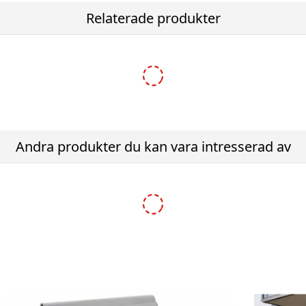
Relaterade produkter
-37%
-44%
Andra produkter du kan vara intresserad av
870500M
Brevlåda MEFA Harmony Topaz 842 - Grå 842500M
1 395,00 kr
2 495,00 kr