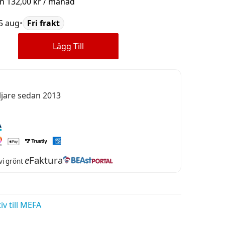
ån
132,00 kr
/ månad
15 aug
•
Fri frakt
Lägg Till
ljare sedan 2013
e
Faktura
 vi grönt
iv till MEFA