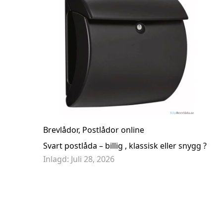
Design POSTLÅDA Keilbach glasnost.glass.360 - 07 1
7 995,00 kr
Brevlådor
,
Postlådor online
Svart postlåda – billig , klassisk eller snygg ?
Inlagd:
Juli 28, 2026