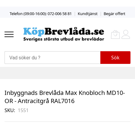
Skip
Telefon (09:00-16:00): 072-006 58 81
Kundtjänst
Begär offert
to
Content
Sök
Inbyggnads Brevlåda Max Knobloch MD10-
OR - Antracitgrå RAL7016
SKU
1551
Skip