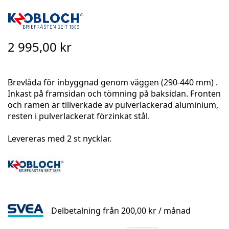
Skip
to
the
2 995,00 kr
beginning
of
the
Brevlåda för inbyggnad genom väggen (290-440 mm) .
images
Inkast på framsidan och tömning på baksidan. Fronten
gallery
och ramen är tillverkade av pulverlackerad aluminium,
resten i pulverlackerat förzinkat stål.
Levereras med 2 st nycklar.
Delbetalning från
200,00 kr
/ månad