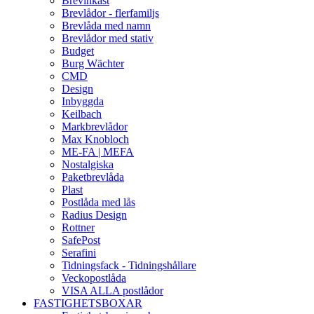
Brevinkast
Brevlådor - flerfamiljs
Brevlåda med namn
Brevlådor med stativ
Budget
Burg Wächter
CMD
Design
Inbyggda
Keilbach
Markbrevlådor
Max Knobloch
ME-FA | MEFA
Nostalgiska
Paketbrevlåda
Plast
Postlåda med lås
Radius Design
Rottner
SafePost
Serafini
Tidningsfack - Tidningshållare
Veckopostlåda
VISA ALLA postlådor
FASTIGHETSBOXAR