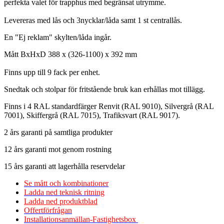
perfekta valet för trapphus med begränsat utrymme.
Levereras med lås och 3nycklar/låda samt 1 st centrallås.
En "Ej reklam" skylten/låda ingår.
Mått BxHxD 388 x (326-1100) x 392 mm
Finns upp till 9 fack per enhet.
Snedtak och stolpar för fritstående bruk kan erhållas mot tillägg.
Finns i 4 RAL standardfärger Renvit (RAL 9010), Silvergrå (RAL
7001), Skiffergrå (RAL 7015), Trafiksvart (RAL 9017).
2 års garanti på samtliga produkter
12 års garanti mot genom rostning
15 års garanti att lagerhålla reservdelar
Se mått och kombinationer
Ladda ned teknisk ritning
Ladda ned produktblad
Offertförfrågan
Installationsanmällan-Fastighetsbox