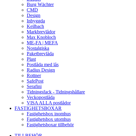
Burg Wächter
CMD
Design
Inbyggda
Keilbach
Markbrevlådor
Max Knobloch
ME-FA | MEFA
Nostalgiska
Paketbrevlåda
Plast
Postlåda med lås
Radius Design
Rottner
SafePost
Serafini
Tidningsfack - Tidningshållare
Veckopostlåda
VISA ALLA postlådor
FASTIGHETSBOXAR
Fastighetsbox inomhus
Fastighetsbox utomhus
Fastighetsboxar tillbehör
TILLBEHÖR