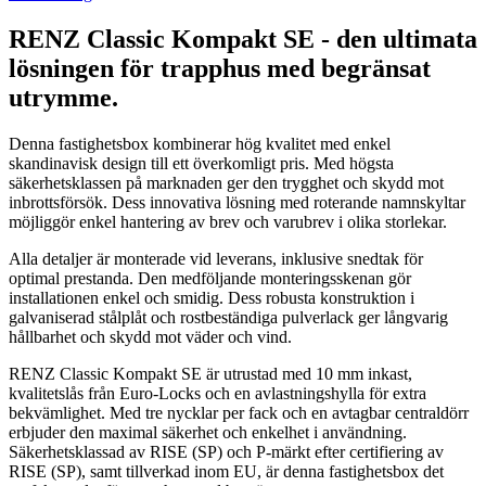
RENZ Classic Kompakt SE - den ultimata
lösningen för trapphus med begränsat
utrymme.
Denna fastighetsbox kombinerar hög kvalitet med enkel
skandinavisk design till ett överkomligt pris. Med högsta
säkerhetsklassen på marknaden ger den trygghet och skydd mot
inbrottsförsök. Dess innovativa lösning med roterande namnskyltar
möjliggör enkel hantering av brev och varubrev i olika storlekar.
Alla detaljer är monterade vid leverans, inklusive snedtak för
optimal prestanda. Den medföljande monteringsskenan gör
installationen enkel och smidig. Dess robusta konstruktion i
galvaniserad stålplåt och rostbeständiga pulverlack ger långvarig
hållbarhet och skydd mot väder och vind.
RENZ Classic Kompakt SE är utrustad med 10 mm inkast,
kvalitetslås från Euro-Locks och en avlastningshylla för extra
bekvämlighet. Med tre nycklar per fack och en avtagbar centraldörr
erbjuder den maximal säkerhet och enkelhet i användning.
Säkerhetsklassad av RISE (SP) och P-märkt efter certifiering av
RISE (SP), samt tillverkad inom EU, är denna fastighetsbox det