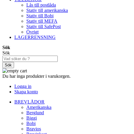
Lås till postlåda
Stativ till amerikanska
Stativ till Bobi
Stativ till MEFA
Stativ till SafePost
Övrigt
LAGERRENSNING
Sök
Sök
Sök
Du har inga produkter i varukorgen.
Logga in
Skapa konto
BREVLÅDOR
Amerikanska
Berglund
Biggi
Bobi
Bravios